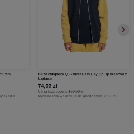
apturem
Bluza chłopięca Quiksilver Easy Day Zip Up dresowa z
kapturem
74,00 zł
Cena katalogowa:
179,00 zł
ką:
67,00 zł
Najniższa cena w okresie 30 dni przed obniżką:
87,00 zł