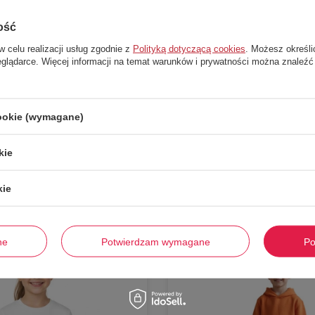
ość
w celu realizacji usług zgodnie z
Polityką dotyczącą cookies
. Możesz określi
eglądarce. Więcej informacji na temat warunków i prywatności można znaleźć
cookie (wymagane)
Stwórz zestaw i dodaj do zamówienia
kie
kie
-
52%
ne
Potwierdzam wymagane
Po