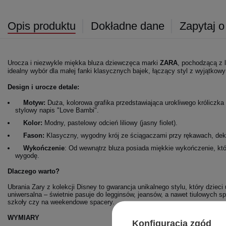
Opis produktu
Dokładne dane
Zapytaj o
Urocza i niezwykle miękka bluza dziewczęca marki
ZARA
, pochodzącą z l
idealny wybór dla małej fanki klasycznych bajek, łączący styl z wyjątko
Design i urocze detale:
Motyw:
Duża, kolorowa grafika przedstawiająca urokliwego króliczka
stylowy napis "Love Bambi".
Kolor:
Modny, pastelowy odcień liliowy (jasny fiolet).
Fason:
Klasyczny, wygodny krój ze ściągaczami przy rękawach, dekol
Wykończenie
: Od wewnątrz bluza posiada miękkie wykończenie, któ
wygodę.
Dlaczego warto?
Ubrania Zary z kolekcji Disney to gwarancja unikalnego stylu, który dzieci 
uniwersalna – świetnie pasuje do legginsów, jeansów, a nawet tiulowych s
szkoły czy na weekendowe spacery.
WYMIARY
Konfiguracja zgód