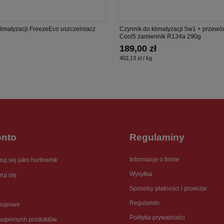
limatyzacji FreezeEco uszczelniacz
Czynnik do klimatyzacji 5w1 + przewó
Cool5 zamiennik R134a 290g
189,00 zł
402,13 zł / kg
onto
Regulaminy
Informacje o firmie
ruj się jako hurtownik
Wysyłka
ruj się
Sposoby płatności i prowizje
Regulamin
akupowe
Polityka prywatności
akupionych produktów