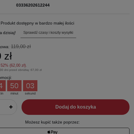
03336202612244
.
Produkt dostępny w bardzo małej ilości
a
dzisiaj!
Sprawdź czasy i koszty wysyłki
119,00 zł
gowa:
 zł
z
52
% (
62,00 zł
).
 30 dni przed obniżką:
67,00 zł
mocji:
4
50
02
zin
minut
sekund
Dodaj do koszyka
Możesz kupić także poprzez: