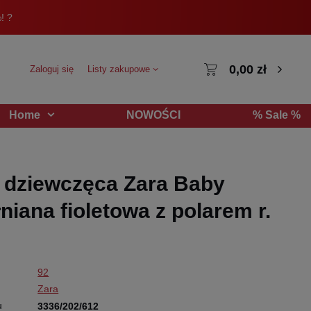
! ?
0,00 zł
Zaloguj się
Listy zakupowe
NOWOŚCI
% Sale %
Home
 dziewczęca Zara Baby
niana fioletowa z polarem r.
92
Zara
u
3336/202/612