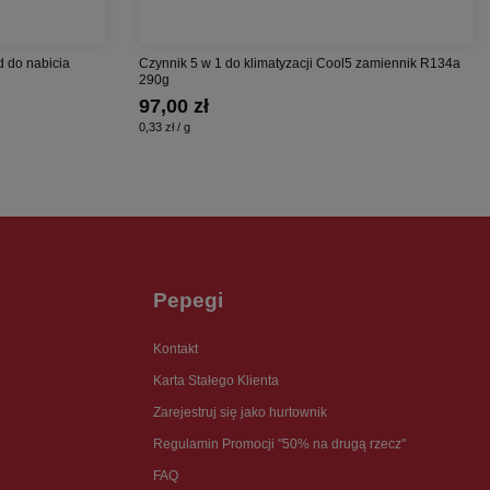
d do nabicia
Czynnik 5 w 1 do klimatyzacji Cool5 zamiennik R134a
290g
97,00 zł
0,33 zł / g
Pepegi
Kontakt
Karta Stałego Klienta
Zarejestruj się jako hurtownik
Regulamin Promocji "50% na drugą rzecz"
FAQ