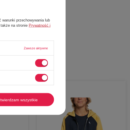
ć warunki przechowywania lub
 także na stronie
Prywatność i
Zawsze aktywne
-
59%
twierdzam wszystkie