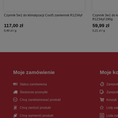
Czynnik 5w1 do klimatyzacji Cool5 zamiennik R1234yf
Czynnik 3w1 do k
R1234yf 290g
117,00 zł
59,99 zł
0,40 zł / g
0,21 zł / g
Moje zamówienie
Moje k
Status zamówienia
Zarejest
Śledzenie przesyłki
Zarejest
Chcę zareklamować produkt
Koszyk
Chcę zwrócić produkt
Listy z
Chcę wymienić produkt
Lista z