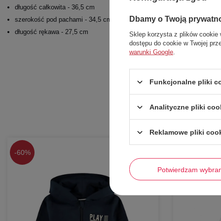
długość całkowita - 36,5 cm
Dbamy o Twoją prywatn
szerokość pod pachami - 34,5 cm
długość rękawa - 27,5 cm
Sklep korzysta z plików cookie 
dostępu do cookie w Twojej prz
warunki Google
.
Funkcjonalne pliki 
Analityczne pliki coo
Reklamowe pliki coo
-
60%
-
62%
Potwierdzam wybra