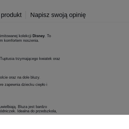
 produkt
Napisz swoją opinię
imitowanej kolekcji
Disney
. To
wym komfortem noszenia.
 Tuptusia trzymającego kwiatek oraz
cie oraz na dole bluzy.
re zapewnia dziecku ciepło i
uwielbiają. Bluza jest bardzo
pódniczek. Idealna do przedszkola,