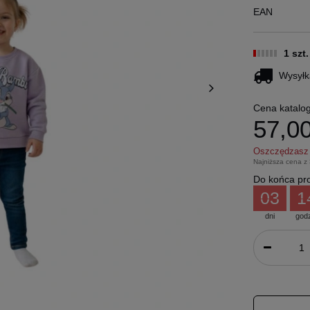
EAN
1 szt
Wysyłk
Cena katalo
57,00
Oszczędzas
Najniższa cena z
Do końca pro
03
1
dni
god