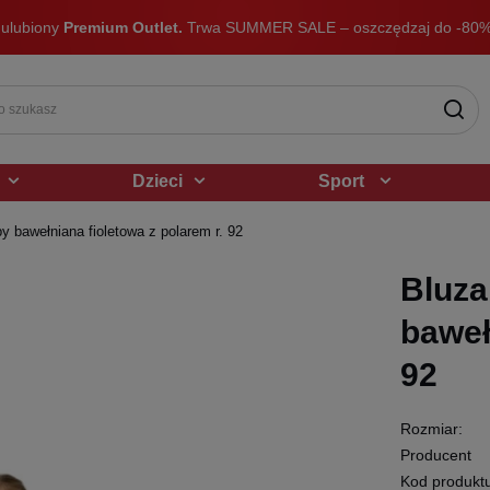
 ulubiony
Premium Outlet.
Trwa SUMMER SALE – oszczędzaj do -80%
Dzieci
Sport
 bawełniana fioletowa z polarem r. 92
Bluza
baweł
92
Rozmiar:
Producent
Kod produkt