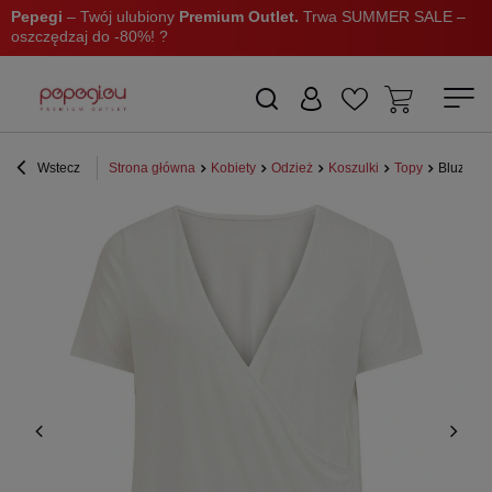
Pepegi
– Twój ulubiony
Premium Outlet.
Trwa SUMMER SALE –
oszczędzaj do -80%! ?
Wstecz
Strona główna
Kobiety
Odzież
Koszulki
Topy
Bluzka d