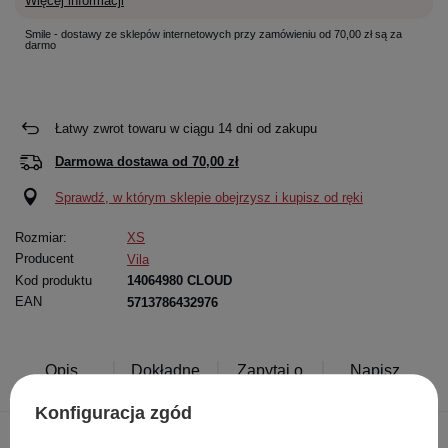
Więcej informacji
Smile - dostawy ze sklepów internetowych przy zamówieniu od 70,00 zł są za
darmo
Łatwy zwrot towaru w ciągu
14
dni od zakupu
Darmowa dostawa od
70,00 zł
Sprawdź, w którym sklepie obejrzysz i kupisz od ręki
Rozmiar:
XS
Producent
Vila
Kod produktu
14064980 CLOUD
EAN
5713786432976
Opis
Dokładne
Zapytaj o
Napisz
produktu
dane
produkt
swoją opinię
Konfiguracja zgód