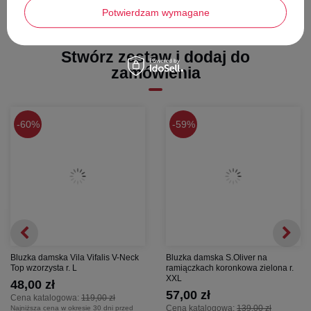
procesie przyjaznym dla środowiska. Materiał ten jest znany ze
Potwierdzam wymagane
swojej wyjątkowej miękkości (jest delikatniejszy od bawełny),
świetnie odprowadza wilgoć i jest przyjazny nawet dla wrażliwej
skóry.
Stwórz zestaw i dodaj do
Do czego pasuje?
zamówienia
Ta bluzka to absolutny must-have w kapsułowej szafie.
Na co dzień:
Noś ją wpuszczoną w ulubione jeansy lub szorty dla
luźnego, miejskiego looku.
60%
59%
Do pracy
: Zestaw ją z ołówkową spódnicą lub cygaretkami i
marynarką, aby uzyskać profesjonalną, ale wygodną stylizację
biurową.
Bluzka damska Vila Vifalis V-Neck
Bluzka damska S.Oliver na
Top wzorzysta r. L
ramiączkach koronkowa zielona r.
XXL
48,00 zł
57,00 zł
Cena katalogowa:
119,00 zł
Cena katalogowa:
139,00 zł
Najniższa cena w okresie 30 dni przed