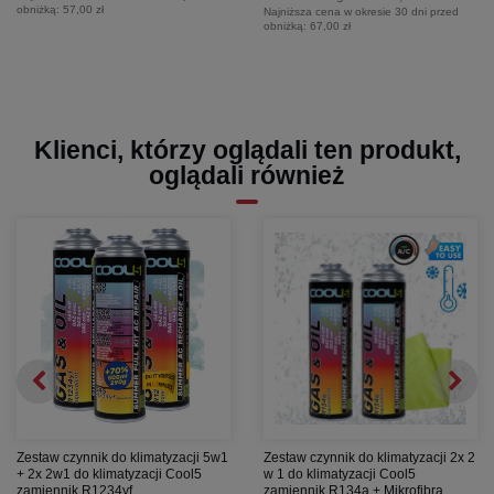
obniżką:
57,00 zł
Najniższa cena w okresie 30 dni przed
obniżką:
67,00 zł
Klienci, którzy oglądali ten produkt,
oglądali również
Zestaw czynnik do klimatyzacji 5w1
Zestaw czynnik do klimatyzacji 2x 2
+ 2x 2w1 do klimatyzacji Cool5
w 1 do klimatyzacji Cool5
zamiennik R1234yf
zamiennik R134a + Mikrofibra