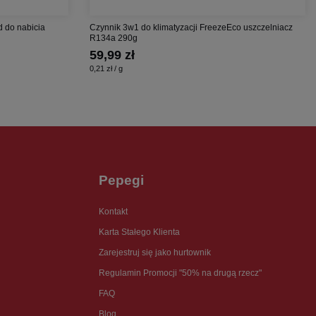
d do nabicia
Czynnik 3w1 do klimatyzacji FreezeEco uszczelniacz
R134a 290g
59,99 zł
0,21 zł / g
Pepegi
Kontakt
Karta Stałego Klienta
Zarejestruj się jako hurtownik
Regulamin Promocji "50% na drugą rzecz"
FAQ
Blog