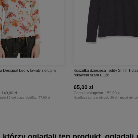
a Desigual Leo w kwiaty z długim
Koszulka dziecięca Teddy Smith Ticlas
rękawem szara r. 128
65,00 zł
:
149,00 zł
Cena katalogowa:
159,00 zł
esie 30 dni przed obniżką:
77,00 zł
Najniższa cena w okresie 30 dni przed obniż
, którzy oglądali ten produkt, oglądali