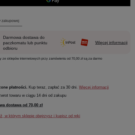
ty zakupowej
Darmowa dostawa do
Więcej informacji
paczkomatu lub punktu
odbioru
y ze sklepów internetowych przy zamówieniu od 70,00 zł są za darmo
one płatności.
Kup teraz, zapłać za 30 dni.
Więcej informacji
zwrot towaru w ciągu
14
dni od zakupu
wa dostawa od
70,00 zł
, w którym sklepie obejrzysz i kupisz od ręki