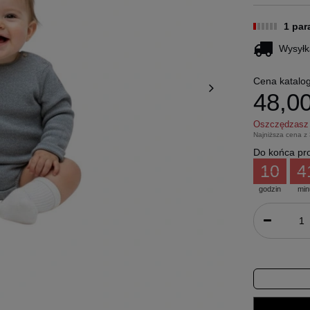
1 pa
Wysyłk
Cena katalo
48,00
Oszczędzas
Najniższa cena z
Do końca pro
10
4
godzin
min