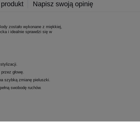
 produkt
Napisz swoją opinię
ody zostało wykonane z miękkiej,
ecka i idealnie sprawdzi się w
tylizacji.
e przez głowę.
na szybką zmianę pieluszki.
 pełną swobodę ruchów.