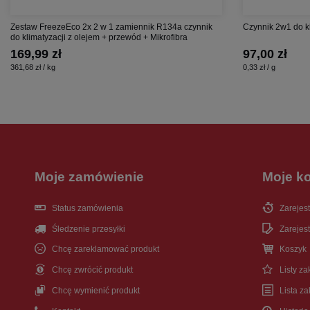
Zestaw FreezeEco 2x 2 w 1 zamiennik R134a czynnik
Czynnik 2w1 do k
do klimatyzacji z olejem + przewód + Mikrofibra
169,99 zł
97,00 zł
361,68 zł / kg
0,33 zł / g
Moje zamówienie
Moje k
Status zamówienia
Zarejest
Śledzenie przesyłki
Zarejest
Chcę zareklamować produkt
Koszyk
Chcę zwrócić produkt
Listy z
Chcę wymienić produkt
Lista z