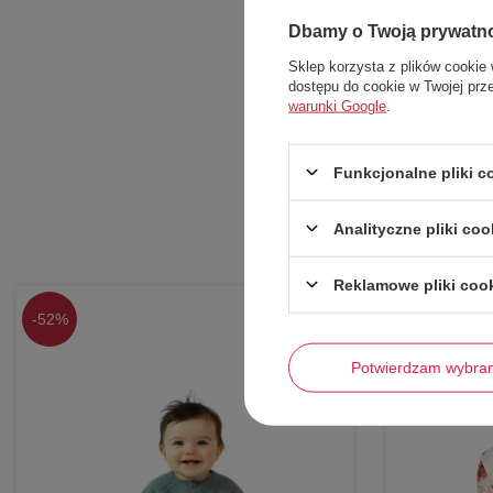
Dbamy o Twoją prywatn
Sklep korzysta z plików cookie 
dostępu do cookie w Twojej prz
warunki Google
.
Funkcjonalne pliki 
Analityczne pliki coo
Reklamowe pliki coo
-
52%
-
56%
Potwierdzam wybra