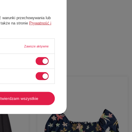
ć warunki przechowywania lub
 także na stronie
Prywatność i
Zawsze aktywne
-
59%
twierdzam wszystkie