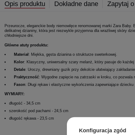
Opis produktu
Dokładne dane
Zapytaj o
Przeurocze, eleganckie body niemowlęce renomowanej marki Zara Baby. B
delikatnej dzianiny, która jest niezwykle przyjemna dla wrażliwej skóry dzi
chłodniejsze dni.
Główne atuty produktu:
Materiał
: Miękka, gęsta dzianina o strukturze sweterkowej.
Kolor
: Klasyczny, uniwersalny szary melanż, który pasuje do każdej s
Detale
: Uroczy, drewniany guzik przy dekolcie ułatwiający zakładani
Praktyczność
: Wygodne zapięcie na zatrzaski w kroku, co pozwala 
Fason
: Długi rękaw i elastyczne wykończenia zapewniające dziecku
WYMIARY:
długość - 34,5 cm
szerokość pod pachami - 24,5 cm
długość rękawa - 23,5 cm
Konfiguracja zgód