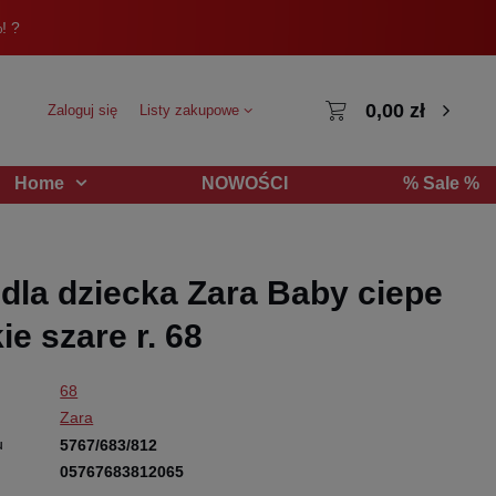
! ?
0,00 zł
Zaloguj się
Listy zakupowe
NOWOŚCI
% Sale %
Home
dla dziecka Zara Baby ciepe
ie szare r. 68
68
Zara
u
5767/683/812
05767683812065