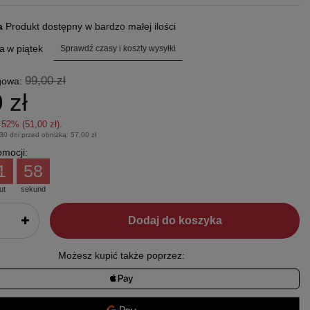
ra
Produkt dostępny w bardzo małej ilości
a
w piątek
Sprawdź czasy i koszty wysyłki
99,00 zł
gowa:
 zł
z
52
% (
51,00 zł
).
 30 dni przed obniżką:
57,00 zł
mocji:
1
57
ut
sekund
Dodaj do koszyka
Możesz kupić także poprzez: