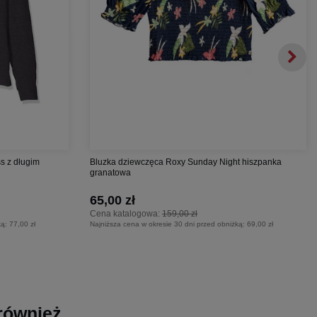
s z długim
Bluzka dziewczęca Roxy Sunday Night hiszpanka
granatowa
65,00 zł
Cena katalogowa:
159,00 zł
ką:
77,00 zł
Najniższa cena w okresie 30 dni przed obniżką:
69,00 zł
 również