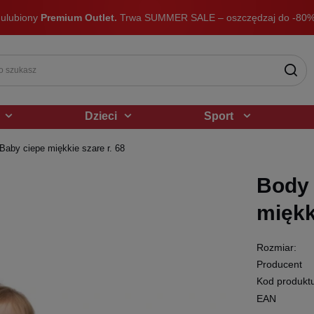
 ulubiony
Premium Outlet.
Trwa SUMMER SALE – oszczędzaj do -80%
Dzieci
Sport
Baby ciepe miękkie szare r. 68
Body 
miękk
Rozmiar:
Producent
Kod produkt
EAN