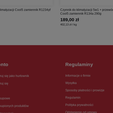
limatyzacji Cool5 zamiennik R1234yf
Czynnik do klimatyzacji 5w1 + przewó
Cool5 zamiennik R134a 290g
189,00 zł
402,13 zł / kg
onto
Regulaminy
Informacje o firmie
ruj się jako hurtownik
Wysyłka
ruj się
Sposoby płatności i prowizje
Regulamin
akupowe
Polityka prywatności
akupionych produktów
Odstąpienie od umowy