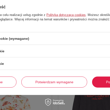
ość
w celu realizacji usług zgodnie z
Polityką dotyczącą cookies
. Możesz określi
eglądarce. Więcej informacji na temat warunków i prywatności można znaleźć
cookie (wymagane)
Stwórz zestaw i dodaj do zamówienia
kie
kie
-
59%
ne
Potwierdzam wymagane
Po