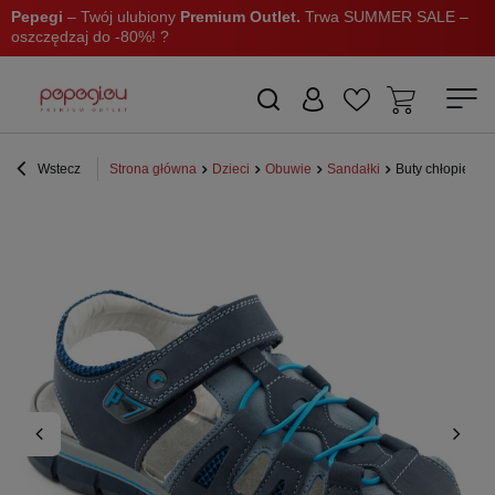
Pepegi
– Twój ulubiony
Premium Outlet.
Trwa SUMMER SALE –
oszczędzaj do -80%! ?
Wstecz
Strona główna
Dzieci
Obuwie
Sandałki
Buty chłopiece 