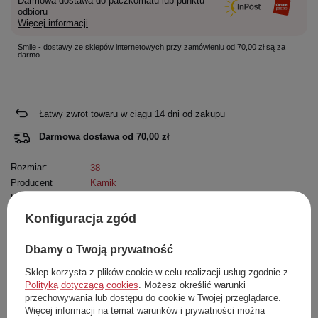
Darmowa dostawa do paczkomatu lub punktu
odbioru
Więcej informacji
Smile - dostawy ze sklepów internetowych przy zamówieniu od 70,00 zł są za
darmo
Łatwy zwrot towaru w ciągu
14
dni od zakupu
Darmowa dostawa od
70,00 zł
Rozmiar:
38
Producent
Kamik
Kod produktu
PTV 53927
Konfiguracja zgód
Opis
Dokładne
Zapytaj o
Napisz
Dbamy o Twoją prywatność
produktu
dane
produkt
swoją opinię
Sklep korzysta z plików cookie w celu realizacji usług zgodnie z
Polityką dotyczącą cookies
. Możesz określić warunki
przechowywania lub dostępu do cookie w Twojej przeglądarce.
Sandały dziecięce marki
Primigi
Więcej informacji na temat warunków i prywatności można