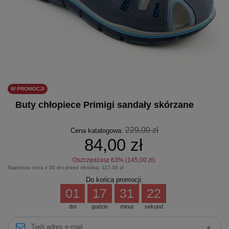
W PROMOCJI
Buty chłopiece Primigi sandały skórzane
229,00 zł
Cena katalogowa:
84,00 zł
Oszczędzasz
63
% (
145,00 zł
).
Najniższa cena z 30 dni przed obniżką:
117,00 zł
Do końca promocji:
01
17
31
21
dni
godzin
minut
sekund