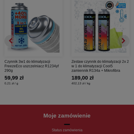
Czynnik 3w1 do klimatyzacji
Zestaw czynnik do klimatyzacji 2x 2
FreezeEco uszczelniacz R1234yf
w 1 do klimatyzacji Cool5
290g
zamiennik R134a + Mikrofibra
59,99 zł
189,00 zł
0,21 zł / g
402,13 zł / kg
Moje zamówienie
Status zamówienia