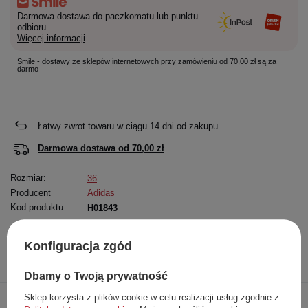
Darmowa dostawa do paczkomatu lub punktu
odbioru
Więcej informacji
Smile - dostawy ze sklepów internetowych przy zamówieniu od 70,00 zł są za
darmo
Łatwy zwrot towaru w ciągu
14
dni od zakupu
Darmowa dostawa od
70,00 zł
Rozmiar:
36
Producent
Adidas
Kod produktu
H01843
Konfiguracja zgód
Opis
Dokładne
Zapytaj o
Napisz
produktu
dane
produkt
swoją opinię
Dbamy o Twoją prywatność
Sklep korzysta z plików cookie w celu realizacji usług zgodnie z