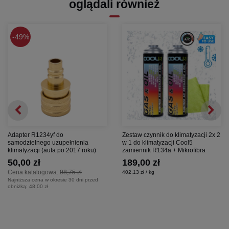
oglądali również
49%
Adapter R1234yf do
Zestaw czynnik do klimatyzacji 2x 2
samodzielnego uzupełnienia
w 1 do klimatyzacji Cool5
klimatyzacji (auta po 2017 roku)
zamiennik R134a + Mikrofibra
50,00 zł
189,00 zł
Cena katalogowa:
98,75 zł
402,13 zł / kg
Najniższa cena w okresie 30 dni przed
obniżką:
48,00 zł