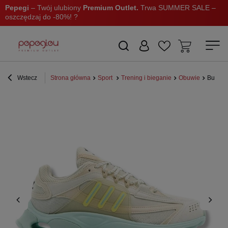
Pepegi
– Twój ulubiony
Premium Outlet.
Trwa SUMMER SALE –
oszczędzaj do -80%! ?
Wstecz
Strona główna
Sport
Trening i bieganie
Obuwie
Buty d