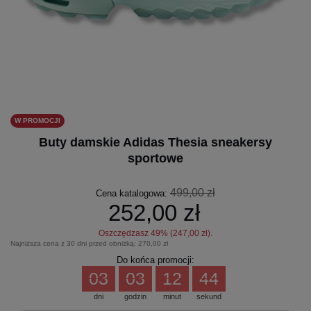
W PROMOCJI
Buty damskie Adidas Thesia sneakersy
sportowe
499,00 zł
Cena katalogowa:
252,00 zł
Oszczędzasz
49
% (
247,00 zł
).
Najniższa cena z 30 dni przed obniżką:
270,00 zł
Do końca promocji:
03
03
12
44
dni
godzin
minut
sekund