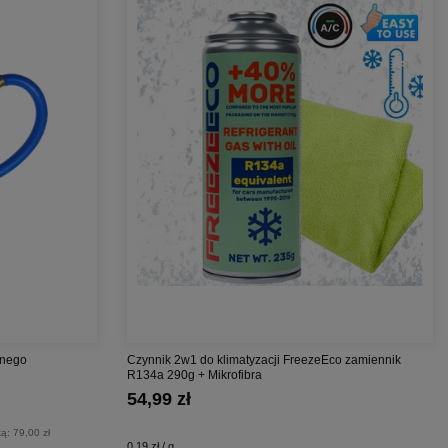
lnego
Czynnik 2w1 do klimatyzacji FreezeEco zamiennik
R134a 290g + Mikrofibra
54,99 zł
ką:
79,00 zł
0,19 zł / g