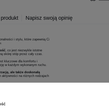
 produkt
Napisz swoją opinię
onalności i stylu, które zapewnią Ci
u.
ność
, co jest niezwykle istotne
ą skórę stóp przez cały czas.
st kluczowe dla komfortu i
cyzję w każdym wykonanym ruchu.
zację, ale także doskonałą
ch aktywności na różnych rodzajach
o sprawia, że są idealnym
k do casualowych stylizacji
,
ość