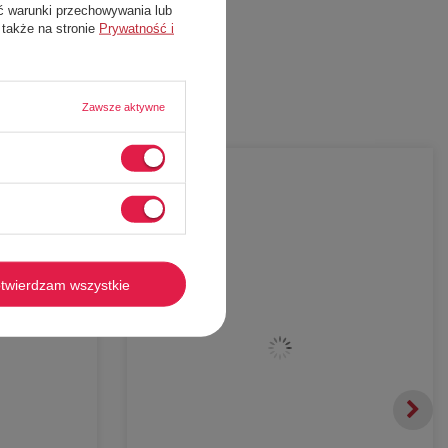
ć warunki przechowywania lub
 także na stronie
Prywatność i
Zawsze aktywne
-
67%
twierdzam wszystkie