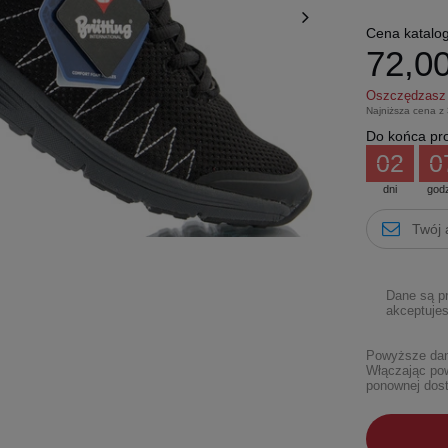
Cena katalo
72,00
Oszczędzas
Najniższa cena z
Do końca pro
02
0
dni
god
Dane są p
akceptujes
Powyższe dane
Włączając pow
ponownej dost