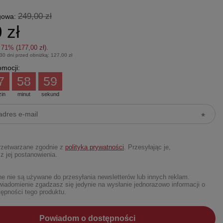
249,00 zł
gowa:
 zł
z
71
% (
177,00 zł
).
 30 dni przed obniżką:
127,00 zł
mocji:
7
58
58
zin
minut
sekund
rzetwarzane zgodnie z
polityką prywatności
. Przesyłając je,
z jej postanowienia.
 nie są używane do przesyłania newsletterów lub innych reklam.
iadomienie zgadzasz się jedynie na wysłanie jednorazowo informacji o
ępności tego produktu.
Powiadom o dostępności