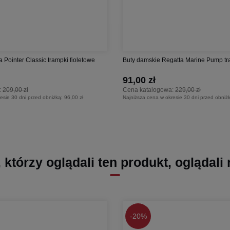
a Pointer Classic trampki fioletowe
Buty damskie Regatta Marine Pump tr
91,00 zł
:
209,00 zł
Cena katalogowa:
229,00 zł
esie 30 dni przed obniżką:
96,00 zł
Najniższa cena w okresie 30 dni przed obniż
, którzy oglądali ten produkt, oglądali
-
20%