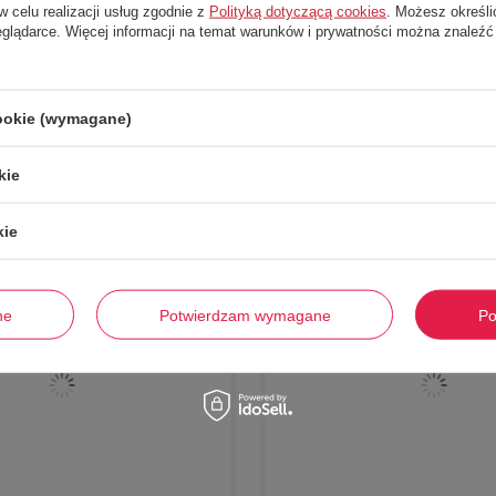
w celu realizacji usług zgodnie z
Polityką dotyczącą cookies
. Możesz określi
eglądarce. Więcej informacji na temat warunków i prywatności można znaleźć
Stwórz zestaw i dodaj do zamówienia
cookie (wymagane)
kie
-
60%
kie
ne
Potwierdzam wymagane
Po