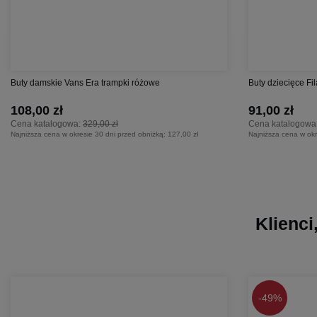
Buty damskie Vans Era trampki różowe
Buty dziecięce Fil
108,00 zł
91,00 zł
Cena katalogowa:
329,00 zł
Cena katalogowa
Najniższa cena w okresie 30 dni przed obniżką:
127,00 zł
Najniższa cena w okr
Klienci
-
49%