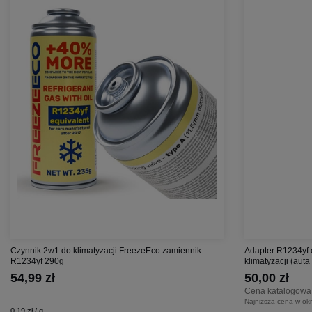
Czynnik 2w1 do klimatyzacji FreezeEco zamiennik
Adapter R1234yf 
R1234yf 290g
klimatyzacji (aut
54,99 zł
50,00 zł
Cena katalogowa
Najniższa cena w okr
0,19 zł / g