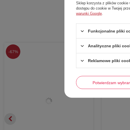
Sklep korzysta z plików cookie 
dostępu do cookie w Twojej prz
warunki Google
.
Funkcjonalne pliki 
Analityczne pliki coo
-
67%
-
56%
Reklamowe pliki coo
Potwierdzam wybra