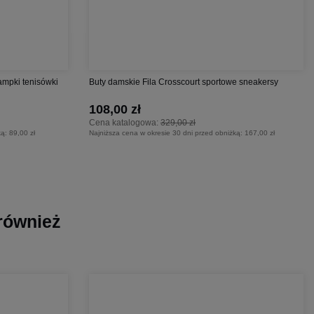
ampki tenisówki
Buty damskie Fila Crosscourt sportowe sneakersy
108,00 zł
Cena katalogowa:
329,00 zł
ką:
89,00 zł
Najniższa cena w okresie 30 dni przed obniżką:
167,00 zł
 również