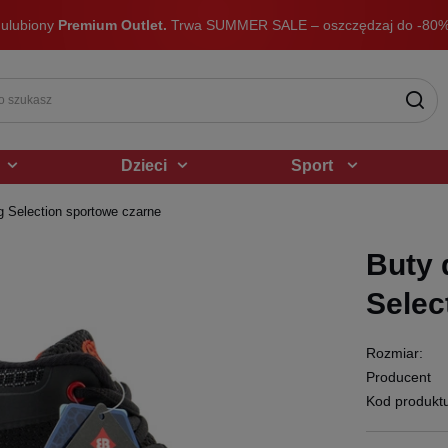
 ulubiony
Premium Outlet.
Trwa SUMMER SALE – oszczędzaj do -80%
Dzieci
Sport
g Selection sportowe czarne
Buty 
Selec
Rozmiar:
Producent
Kod produkt