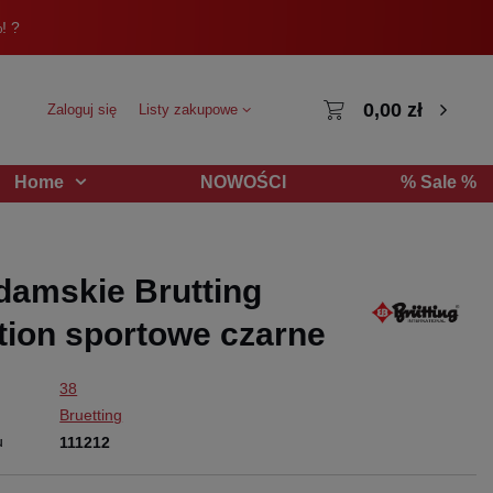
! ?
0,00 zł
Zaloguj się
Listy zakupowe
NOWOŚCI
% Sale %
Home
damskie Brutting
tion sportowe czarne
38
Bruetting
u
111212