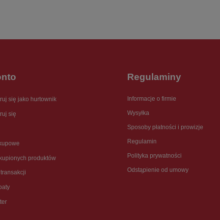
onto
Regulaminy
Informacje o firmie
ruj się jako hurtownik
Wysyłka
ruj się
Sposoby płatności i prowizje
Regulamin
akupowe
Polityka prywatności
akupionych produktów
Odstąpienie od umowy
 transakcji
baty
ter