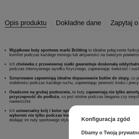
Opis produktu
Dokładne dane
Zapytaj o
Wyjątkowe buty sportowe marki Brütting
to idealne połączenie funkcj
komfort podczas każdego treningu lub aktywności na świeżym powietrz
Ich
cholewka z przewiewnej siatki gwarantuje doskonałą oddychal
podczas intensywnego wysiłku fizycznego, zapewniając świeżość i such
Sznurowane zapewniają idealne dopasowanie butów do stopy,
co je
stabilności podczas każdego ruchu, zapewniając pewność kroku i pre
Osadzone na grubej podeszwie,
te buty
zapewniają nie tylko amorty
przyczepność do podłoża
, co jest istotne podczas biegania czy inny
nawierzchni.
Ich
uniwersalny krój i kolor sprawiają, że pasują do wszystkiego, c
wyborem nie tylko podczas treningu, ale także jako stylowy dodate
Konfiguracja zgód
dodając im nuty sportowego stylu i dynamizmu.
Dbamy o Twoją prywatn