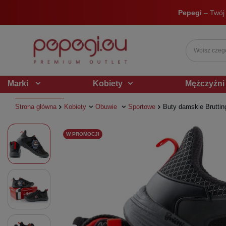
Pepegi
– Twój
Marki
Kobiety
Mężczyźni
Strona główna
Kobiety
Obuwie
Sportowe
Buty damskie Bruttin
W PROMOCJI