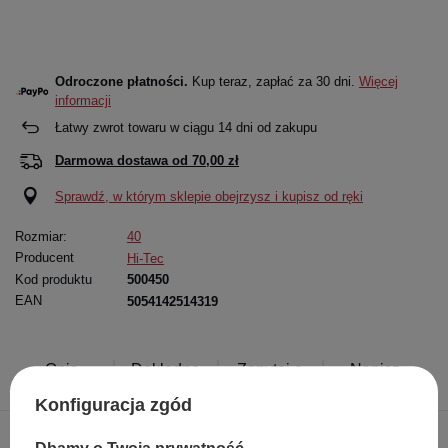
Odroczone płatności.
Kup teraz, zapłać za 30 dni.
Więcej
informacji
Łatwy zwrot towaru w ciągu
14
dni od zakupu
Darmowa dostawa od
70,00 zł
Sprawdź, w którym sklepie obejrzysz i kupisz od ręki
Rozmiar:
40
Producent
Hi-Tec
Kod produktu
500450
EAN
5054142514319
Opis
Dokładne
Zapytaj o
Napisz
produktu
dane
produkt
swoją opinię
Konfiguracja zgód