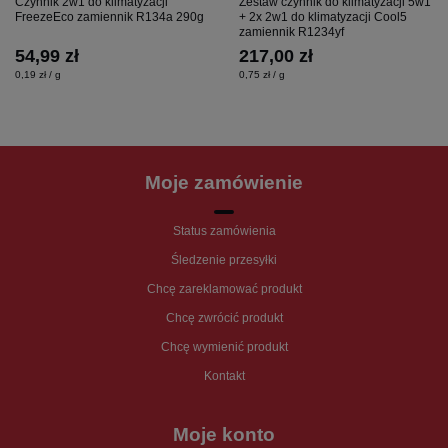
Czynnik 2w1 do klimatyzacji
Zestaw czynnik do klimatyzacji 5w1
FreezeEco zamiennik R134a 290g
+ 2x 2w1 do klimatyzacji Cool5
zamiennik R1234yf
54,99 zł
217,00 zł
0,19 zł / g
0,75 zł / g
Moje zamówienie
Status zamówienia
Śledzenie przesyłki
Chcę zareklamować produkt
Chcę zwrócić produkt
Chcę wymienić produkt
Kontakt
Moje konto