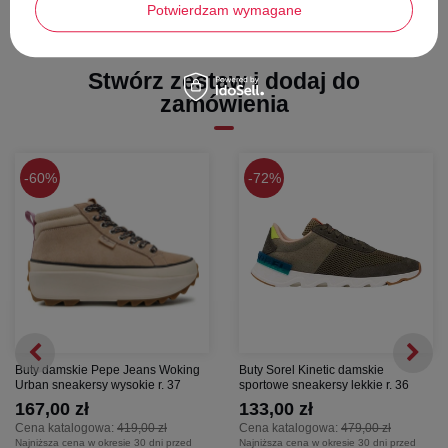
Potwierdzam wymagane
odporność na uszkodzenia. Gumowe wykończenie bieżnika
podeszwy (widoczne od spodu) gwarantuje dobrą przyczepność do
podłoża.
Stwórz zestaw i dodaj do
zamówienia
60%
72%
Buty damskie Pepe Jeans Woking
Buty Sorel Kinetic damskie
Urban sneakersy wysokie r. 37
sportowe sneakersy lekkie r. 36
167,00 zł
133,00 zł
Cena katalogowa:
419,00 zł
Cena katalogowa:
479,00 zł
Najniższa cena w okresie 30 dni przed
Najniższa cena w okresie 30 dni przed