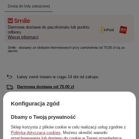
Dodaj do listy zakupowej
Darmowa dostawa do paczkomatu lub punktu
odbioru
Więcej informacji
Smile - dostawy ze sklepów internetowych przy zamówieniu od 70,00 zł są za
darmo
Łatwy zwrot towaru w ciągu
14
dni od zakupu
Darmowa dostawa od
70,00 zł
Rozmiar:
36
Konfiguracja zgód
Producent
Playshoes
Kod produktu
174503 18
Dbamy o Twoją prywatność
Sklep korzysta z plików cookie w celu realizacji usług zgodnie z
Polityką dotyczącą cookies
. Możesz określić warunki
Opis
Dokładne
Zapytaj o
Napisz
przechowywania lub dostępu do cookie w Twojej przeglądarce.