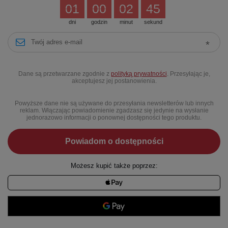
01
00
02
44
dni
godzin
minut
sekund
Dane są przetwarzane zgodnie z
polityką prywatności
. Przesyłając je,
akceptujesz jej postanowienia.
Powyższe dane nie są używane do przesyłania newsletterów lub innych
reklam. Włączając powiadomienie zgadzasz się jedynie na wysłanie
jednorazowo informacji o ponownej dostępności tego produktu.
Powiadom o dostępności
Możesz kupić także poprzez: