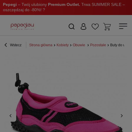
Pepegi
– Twój ulubiony
Premium Outlet.
Trwa SUMMER SALE –
oszczędzaj do -80%! ?
Wstecz
Strona główna
Kobiety
Obuwie
Pozostałe
Buty do wody