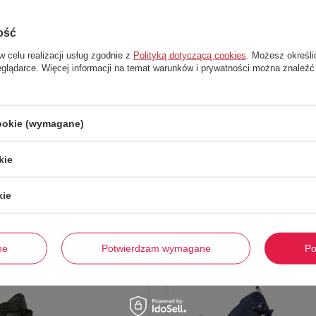
a stopę podczas marszu
ść i stabilność na zróżnicowanych
ość
odność, ochronę i wygodę podczas
w celu realizacji usług zgodnie z
Polityką dotyczącą cookies
. Możesz określi
eglądarce. Więcej informacji na temat warunków i prywatności można znaleźć
cookie (wymagane)
Stwórz zestaw i dodaj do zamówienia
kie
kie
-
54%
ne
Potwierdzam wymagane
Po