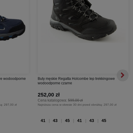
owe wodoodporne
Buty męskie Regatta Holcombe Iep trekkingowe
wodoodporne czarne
252,00 zł
Cena katalogowa:
599,00 zł
ką:
297,00 zł
Najniższa cena w okresie 30 dni przed obniżką:
297,00 zł
41
43
45
41
43
45