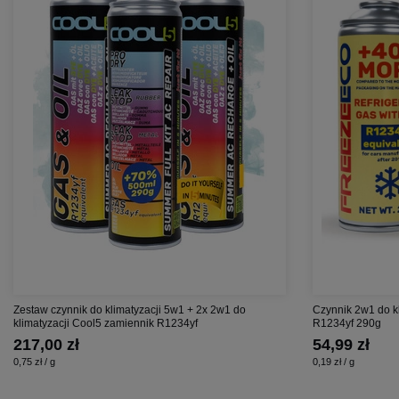
Zestaw czynnik do klimatyzacji 5w1 + 2x 2w1 do
Czynnik 2w1 do k
klimatyzacji Cool5 zamiennik R1234yf
R1234yf 290g
217,00 zł
54,99 zł
0,75 zł / g
0,19 zł / g