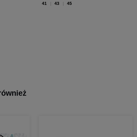
41
43
45
 również