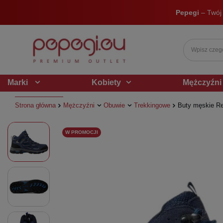
Pepegi
– Twój
Marki
Kobiety
Mężczyźni
Strona główna
Mężczyźni
Obuwie
Trekkingowe
Buty męskie Re
W PROMOCJI