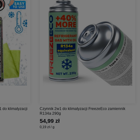
1 do klimatyzacji
Czynnik 2w1 do klimatyzacji FreezeEco zamiennik
R134a 290g
54,99 zł
0,19 zł / g