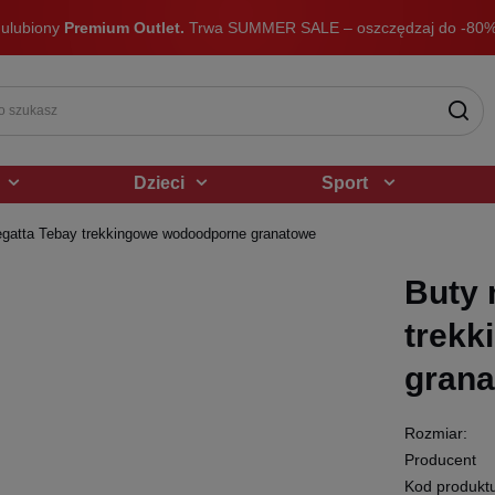
 ulubiony
Premium Outlet.
Trwa SUMMER SALE – oszczędzaj do -80%
Dzieci
Sport
gatta Tebay trekkingowe wodoodporne granatowe
Buty 
trek
gran
Rozmiar:
Producent
Kod produkt