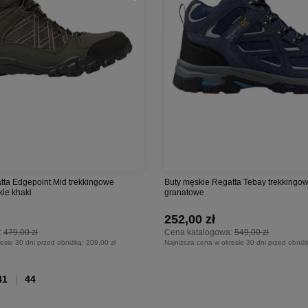
tta Edgepoint Mid trekkingowe
Buty męskie Regatta Tebay trekking
ie khaki
granatowe
252,00 zł
:
479,00 zł
Cena katalogowa:
549,00 zł
esie 30 dni przed obniżką:
209,00 zł
Najniższa cena w okresie 30 dni przed obniż
41
44