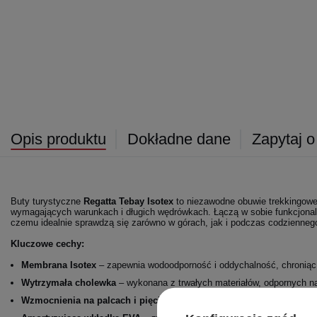
Opis produktu
Dokładne dane
Zapytaj o
Buty turystyczne
Regatta
Tebay
Isotex
to niezawodne obuwie trekkingow
wymagających warunkach i długich wędrówkach. Łączą w sobie funkcjonalno
czemu idealnie sprawdzą się zarówno w górach, jak i podczas codziennego
Kluczowe cechy:
Membrana Isotex
– zapewnia wodoodporność i oddychalność, chroniąc 
Wytrzymała cholewka
– wykonana z trwałych materiałów, odpornych na
Wzmocnienia na palcach i pięcie
– dodatkowa ochrona w trudnym ter