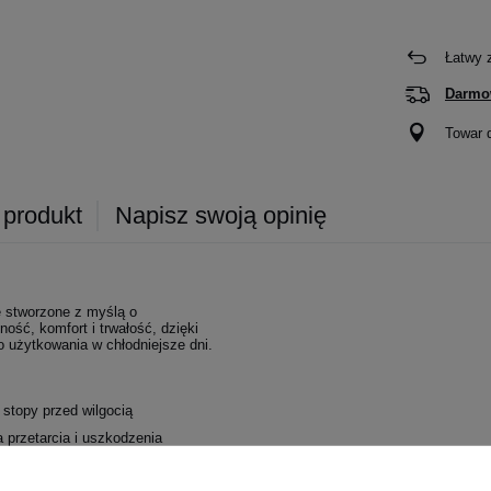
Łatwy 
Darmo
Towar 
 produkt
Napisz swoją opinię
e stworzone z myślą o
ść, komfort i trwałość, dzięki
 użytkowania w chłodniejsze dni.
stopy przed wilgocią
 przetarcia i uszkodzenia
enie