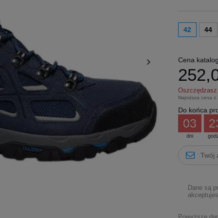
42
44
Cena katalo
252,0
Oszczędzas
Najniższa cena z
Do końca pro
03
2
dni
god
Dane są p
akceptujes
Powyższe dane