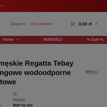
! ?
0,00 zł
Zaloguj się
Listy zakupowe
NOWOŚCI
% Sale %
Home
męskie Regatta Tebay
kingowe wodoodporne
atowe
42
Regatta
u
RMF702 942