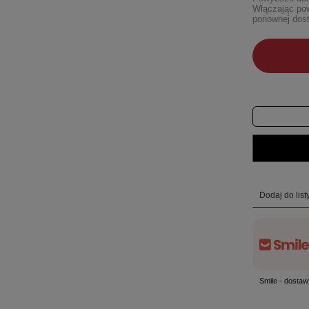
Włączając pow
ponownej dost
Dodaj do lis
Smile - dostaw