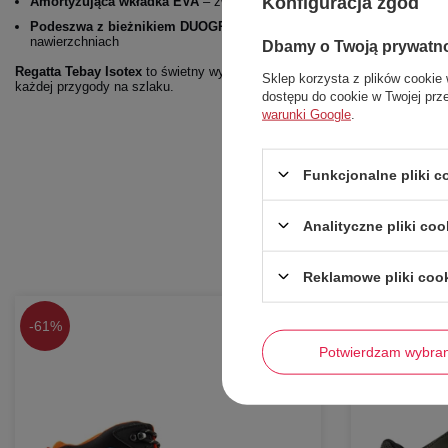
Konfiguracja zgód
Amortyzująca wkładka EVA
– zwiększa komfort użytkowania i wspier
Podeszwa z bieżnikiem DUOGRIP
– gwarantuje doskonałą przyczepno
nawierzchniach
Dbamy o Twoją prywatn
Regatta Tebay Isotex
to świetny wybór dla osób ceniących sobie niezaw
Sklep korzysta z plików cookie 
każdej przygody na szlaku.
dostępu do cookie w Twojej prz
warunki Google
.
Funkcjonalne pliki 
Analityczne pliki coo
Reklamowe pliki coo
-
61%
-
58%
Potwierdzam wybra