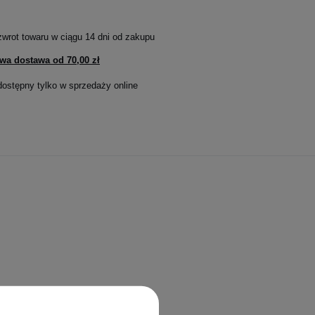
zwrot towaru w ciągu
14
dni od zakupu
wa dostawa od
70,00 zł
dostępny tylko w sprzedaży online