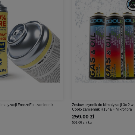
limatyzacji FreezeEco zamiennik
Zestaw czynnik do klimatyzacji 3x 2 w 
Cool5 zamiennik R134a + Mikrofibra
259,00 zł
551,06 zł / kg