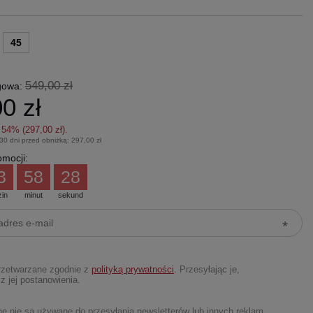
45
549,00 zł
gowa:
0 zł
z
54
% (
297,00 zł
).
 30 dni przed obniżką:
297,00 zł
mocji:
3
58
27
zin
minut
sekund
rzetwarzane zgodnie z
polityką prywatności
. Przesyłając je,
z jej postanowienia.
 nie są używane do przesyłania newsletterów lub innych reklam.