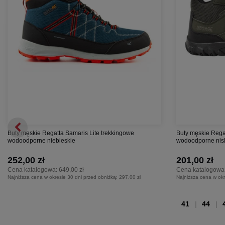
Buty męskie Regatta Samaris Lite trekkingowe
Buty męskie Rega
wodoodporne niebieskie
wodoodporne nisk
252,00 zł
201,00 zł
Cena katalogowa:
649,00 zł
Cena katalogowa
Najniższa cena w okresie 30 dni przed obniżką:
297,00 zł
Najniższa cena w okr
41
44