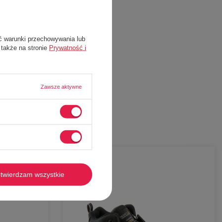
ć warunki przechowywania lub
 także na stronie
Prywatność i
Zawsze aktywne
-
58%
twierdzam wszystkie