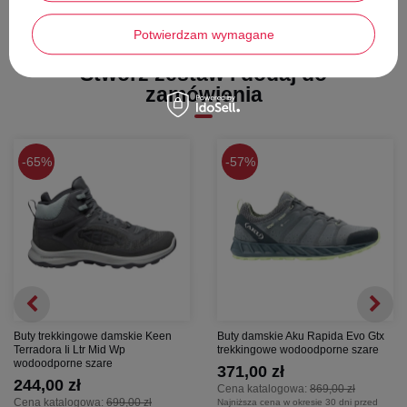
Potwierdzam wymagane
Stwórz zestaw i dodaj do
zamówienia
65%
57%
Buty trekkingowe damskie Keen
Buty damskie Aku Rapida Evo Gtx
Terradora Ii Ltr Mid Wp
trekkingowe wodoodporne szare
wodoodporne szare
371,00 zł
244,00 zł
Cena katalogowa:
869,00 zł
Cena katalogowa:
699,00 zł
Najniższa cena w okresie 30 dni przed