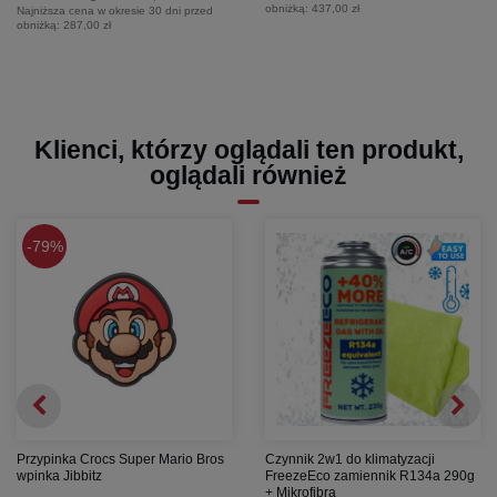
obniżką:
437,00 zł
Najniższa cena w okresie 30 dni przed
obniżką:
287,00 zł
Klienci, którzy oglądali ten produkt,
oglądali również
79%
Przypinka Crocs Super Mario Bros
Czynnik 2w1 do klimatyzacji
wpinka Jibbitz
FreezeEco zamiennik R134a 290g
+ Mikrofibra