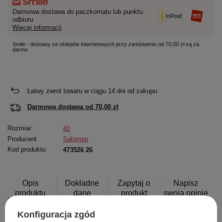
Darmowa dostawa do paczkomatu lub punktu
odbioru
Więcej informacji
Smile - dostawy ze sklepów internetowych przy zamówieniu od 70,00 zł są za
darmo
Łatwy zwrot towaru w ciągu
14
dni od zakupu
Darmowa dostawa od
70,00 zł
Rozmiar:
40
Producent
Salomon
Kod produktu
473526 26
Opis
Dokładne
Zapytaj o
Napisz
produktu
dane
produkt
swoją opinię
Konfiguracja zgód