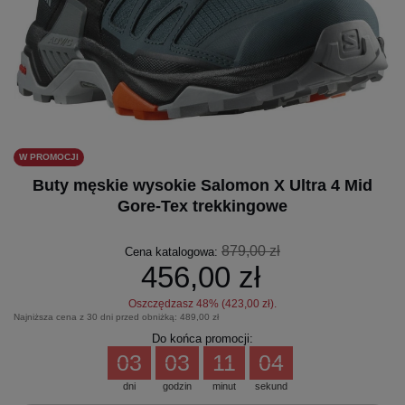
W PROMOCJI
Buty męskie wysokie Salomon X Ultra 4 Mid
Gore-Tex trekkingowe
879,00 zł
Cena katalogowa:
456,00 zł
Oszczędzasz
48
% (
423,00 zł
).
Najniższa cena z 30 dni przed obniżką:
489,00 zł
Do końca promocji:
03
03
11
04
dni
godzin
minut
sekund