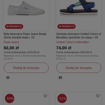
W PROMOCJI
W PROMOCJI
Buty dziecięce Pepe Jeans Brady
Sandały dziecięce United Colors of
Shine trampki białe r. 33
Benetton sportowe na rzepy r. 29
Pepe Jeans
United Colors of Benetton
82,00 zł
74,00 zł
Cena katalogowa:
219,00 zł
Cena katalogowa:
189,00 zł
Najniższa cena z 30 dni przed obniżką:
Najniższa cena z 30 dni przed obniżką:
97,00 zł
87,00 zł
Dodaj do koszyka
Dodaj do koszyka
33
29
59%
51%