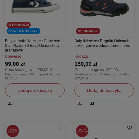
W PROMOCJI
NASZ BESTSELLER
W PROMOCJI
Buty trampki dziecięce Converse
Buty dziecięce Regatta Holcombe
Star Player 76 Easy On na rzepy
trekkingowe wodoodporne niskie
granatowe
Converse
Regatta
99,00 zł
159,00 zł
Cena katalogowa:
259,00 zł
Cena katalogowa:
379,00 zł
Najniższa cena z 30 dni przed obniżką:
Najniższa cena z 30 dni przed obniżką:
99,00 zł
187,00 zł
Dodaj do koszyka
Dodaj do koszyka
35
31
33
52%
54%