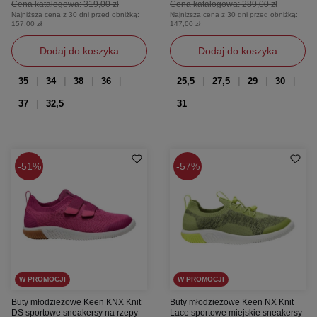
Cena katalogowa:
319,00 zł
Cena katalogowa:
289,00 zł
Najniższa cena z 30 dni przed obniżką:
Najniższa cena z 30 dni przed obniżką:
157,00 zł
147,00 zł
Dodaj do koszyka
Dodaj do koszyka
35
34
38
36
25,5
27,5
29
30
37
32,5
31
51%
57%
W PROMOCJI
W PROMOCJI
Buty młodzieżowe Keen KNX Knit
Buty młodzieżowe Keen NX Knit
DS sportowe sneakersy na rzepy
Lace sportowe miejskie sneakersy