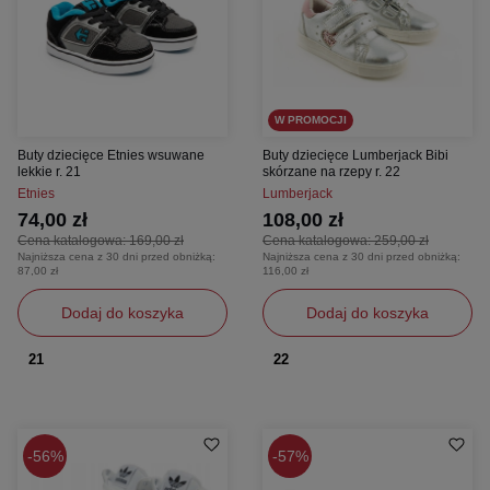
W PROMOCJI
Buty dziecięce Etnies wsuwane
Buty dziecięce Lumberjack Bibi
lekkie r. 21
skórzane na rzepy r. 22
Etnies
Lumberjack
74,00 zł
108,00 zł
Cena katalogowa:
169,00 zł
Cena katalogowa:
259,00 zł
Najniższa cena z 30 dni przed obniżką:
Najniższa cena z 30 dni przed obniżką:
87,00 zł
116,00 zł
Dodaj do koszyka
Dodaj do koszyka
21
22
56%
57%