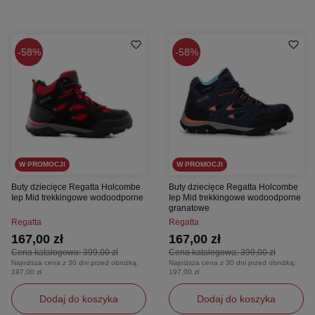
58%
58%
W PROMOCJI
W PROMOCJI
Buty dziecięce Regatta Holcombe
Buty dziecięce Regatta Holcombe
Iep Mid trekkingowe wodoodporne
Iep Mid trekkingowe wodoodporne
granatowe
Regatta
Regatta
167,00 zł
167,00 zł
Cena katalogowa:
399,00 zł
Cena katalogowa:
399,00 zł
Najniższa cena z 30 dni przed obniżką:
Najniższa cena z 30 dni przed obniżką:
197,00 zł
197,00 zł
Dodaj do koszyka
Dodaj do koszyka