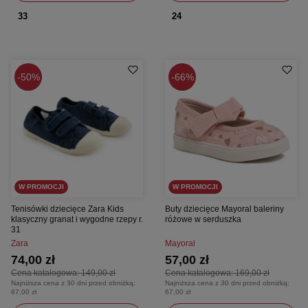
33
24
50%
66%
W PROMOCJI
W PROMOCJI
Tenisówki dziecięce Zara Kids
Buty dziecięce Mayoral baleriny
klasyczny granat i wygodne rzepy r.
różowe w serduszka
31
Zara
Mayoral
74,00 zł
57,00 zł
Cena katalogowa:
149,00 zł
Cena katalogowa:
169,00 zł
Najniższa cena z 30 dni przed obniżką:
Najniższa cena z 30 dni przed obniżką:
87,00 zł
67,00 zł