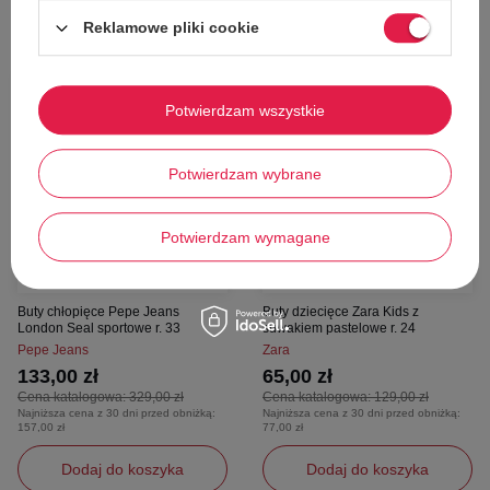
34
33
Reklamowe pliki cookie
60%
50%
Potwierdzam wszystkie
Potwierdzam wybrane
Potwierdzam wymagane
W PROMOCJI
W PROMOCJI
Buty chłopięce Pepe Jeans
Buty dziecięce Zara Kids z
London Seal sportowe r. 33
suwakiem pastelowe r. 24
Pepe Jeans
Zara
133,00 zł
65,00 zł
Cena katalogowa:
329,00 zł
Cena katalogowa:
129,00 zł
Najniższa cena z 30 dni przed obniżką:
Najniższa cena z 30 dni przed obniżką:
157,00 zł
77,00 zł
Dodaj do koszyka
Dodaj do koszyka