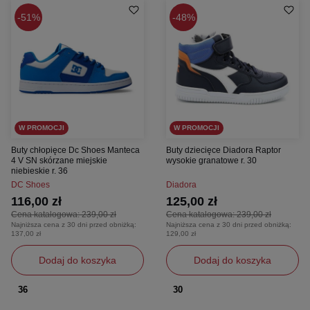
51%
48%
W PROMOCJI
W PROMOCJI
Buty chłopięce Dc Shoes Manteca
Buty dziecięce Diadora Raptor
4 V SN skórzane miejskie
wysokie granatowe r. 30
niebieskie r. 36
DC Shoes
Diadora
116,00 zł
125,00 zł
Cena katalogowa:
239,00 zł
Cena katalogowa:
239,00 zł
Najniższa cena z 30 dni przed obniżką:
Najniższa cena z 30 dni przed obniżką:
137,00 zł
129,00 zł
Dodaj do koszyka
Dodaj do koszyka
36
30