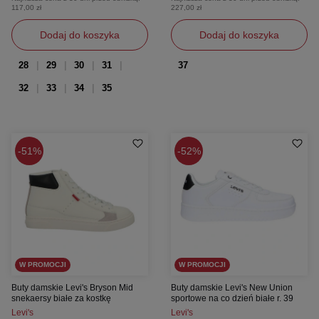
117,00 zł
227,00 zł
Dodaj do koszyka
Dodaj do koszyka
28
29
30
31
37
32
33
34
35
51%
52%
W PROMOCJI
W PROMOCJI
Buty damskie Levi's Bryson Mid
Buty damskie Levi's New Union
snekaersy białe za kostkę
sportowe na co dzień białe r. 39
Levi's
Levi's