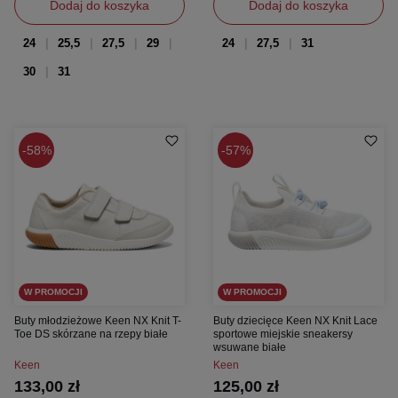
Dodaj do koszyka
Dodaj do koszyka
24
25,5
27,5
29
24
27,5
31
30
31
58%
57%
W PROMOCJI
W PROMOCJI
Buty młodzieżowe Keen NX Knit T-
Buty dziecięce Keen NX Knit Lace
Toe DS skórzane na rzepy białe
sportowe miejskie sneakersy
wsuwane białe
Keen
Keen
133,00 zł
125,00 zł