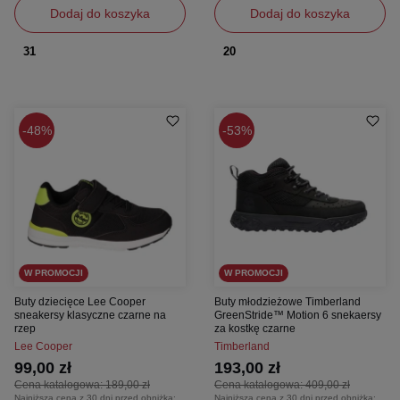
Dodaj do koszyka
Dodaj do koszyka
31
20
48%
53%
W PROMOCJI
W PROMOCJI
Buty dziecięce Lee Cooper
Buty młodzieżowe Timberland
sneakersy klasyczne czarne na
GreenStride™ Motion 6 snekaersy
rzep
za kostkę czarne
Lee Cooper
Timberland
99,00 zł
193,00 zł
Cena katalogowa:
189,00 zł
Cena katalogowa:
409,00 zł
Najniższa cena z 30 dni przed obniżką:
Najniższa cena z 30 dni przed obniżką: