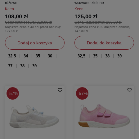
różowe
wsuwane zielone
Keen
Keen
108,00 zł
125,00 zł
Cena katalogowa:
219,00 zł
Cena katalogowa:
289,00 zł
Najniższa cena z 30 dni przed obniżką:
Najniższa cena z 30 dni przed obniżką:
127,00 zł
147,00 zł
Dodaj do koszyka
Dodaj do koszyka
32,5
34
35
36
32,5
35
38
39
37
38
39
57%
57%