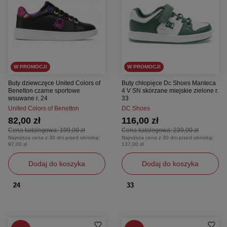
W PROMOCJI
W PROMOCJI
Buty dziewczęce United Colors of
Buty chłopięce Dc Shoes Manteca
Benetton czarne sportowe
4 V SN skórzane miejskie zielone r.
wsuwane r. 24
33
United Colors of Benetton
DC Shoes
82,00 zł
116,00 zł
Cena katalogowa:
199,00 zł
Cena katalogowa:
239,00 zł
Najniższa cena z 30 dni przed obniżką:
Najniższa cena z 30 dni przed obniżką:
97,00 zł
137,00 zł
Dodaj do koszyka
Dodaj do koszyka
24
33