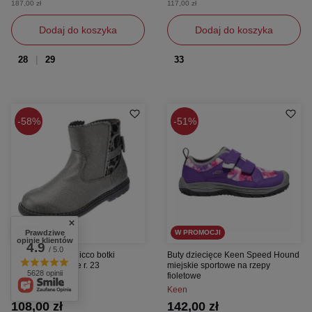
187,00 zł
117,00 zł
Dodaj do koszyka
Dodaj do koszyka
28
29
33
58%
51%
Prawdziwe
W PROMOCJI
W PROMOCJI
opinie klientów
4.9
/ 5.0
Buty dziecięce Chicco botki
Buty dziecięce Keen Speed Hound
zasuwane srebrne r. 23
miejskie sportowe na rzepy
5628 opinii
fioletowe
Chicco
Keen
108,00 zł
142,00 zł