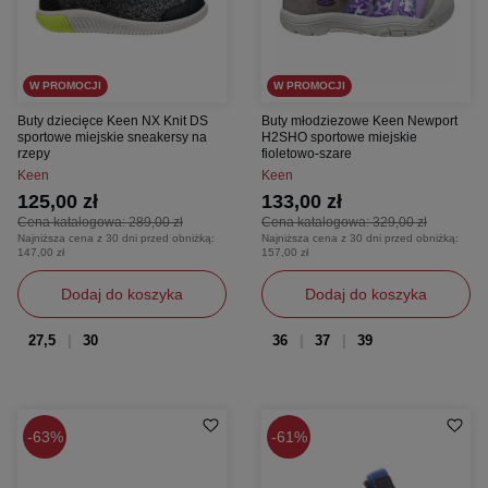
W PROMOCJI
W PROMOCJI
Buty dziecięce Keen NX Knit DS
Buty młodziezowe Keen Newport
sportowe miejskie sneakersy na
H2SHO sportowe miejskie
rzepy
fioletowo-szare
Keen
Keen
125,00 zł
133,00 zł
Cena katalogowa:
289,00 zł
Cena katalogowa:
329,00 zł
Najniższa cena z 30 dni przed obniżką:
Najniższa cena z 30 dni przed obniżką:
147,00 zł
157,00 zł
Dodaj do koszyka
Dodaj do koszyka
27,5
30
36
37
39
63%
61%