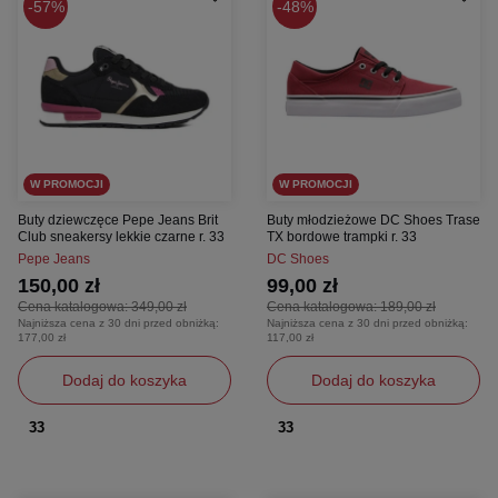
57%
48%
W PROMOCJI
W PROMOCJI
Buty dziewczęce Pepe Jeans Brit
Buty młodzieżowe DC Shoes Trase
Club sneakersy lekkie czarne r. 33
TX bordowe trampki r. 33
Pepe Jeans
DC Shoes
150,00 zł
99,00 zł
Cena katalogowa:
349,00 zł
Cena katalogowa:
189,00 zł
Najniższa cena z 30 dni przed obniżką:
Najniższa cena z 30 dni przed obniżką:
177,00 zł
117,00 zł
Dodaj do koszyka
Dodaj do koszyka
33
33