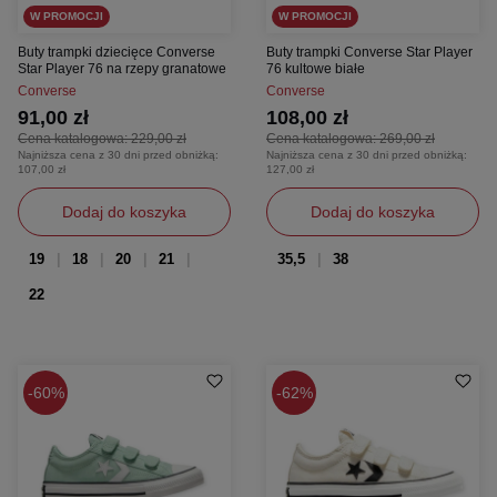
W PROMOCJI
W PROMOCJI
Buty trampki dziecięce Converse
Buty trampki Converse Star Player
Star Player 76 na rzepy granatowe
76 kultowe białe
Converse
Converse
91,00 zł
108,00 zł
Cena katalogowa:
229,00 zł
Cena katalogowa:
269,00 zł
Najniższa cena z 30 dni przed obniżką:
Najniższa cena z 30 dni przed obniżką:
107,00 zł
127,00 zł
Dodaj do koszyka
Dodaj do koszyka
19
18
20
21
35,5
38
22
60%
62%