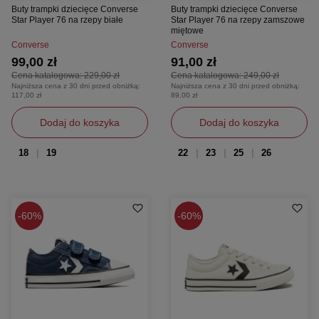
Buty trampki dziecięce Converse
Buty trampki dziecięce Converse
Star Player 76 na rzepy białe
Star Player 76 na rzepy zamszowe
miętowe
Converse
Converse
99,00 zł
91,00 zł
Cena katalogowa:
229,00 zł
Cena katalogowa:
249,00 zł
Najniższa cena z 30 dni przed obniżką:
Najniższa cena z 30 dni przed obniżką:
117,00 zł
89,00 zł
Dodaj do koszyka
Dodaj do koszyka
18
19
22
23
25
26
60%
60%