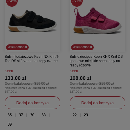
58%
51%
W PROMOCJI
W PROMOCJI
Buty młodzieżowe Keen NX Knit T-
Buty dziecięce Keen KNX Knit DS
Toe DS skórzane na rzepy czarne
sportowe miejskie sneakersy na
rzepy różowe
Keen
Keen
133,00 zł
108,00 zł
Cena katalogowa:
319,00 zł
Cena katalogowa:
219,00 zł
Najniższa cena z 30 dni przed obniżką:
Najniższa cena z 30 dni przed obniżką:
157,00 zł
127,00 zł
Dodaj do koszyka
Dodaj do koszyka
35
37
36
38
22
23
39