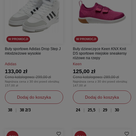
W PROMOCJI
W PROMOCJI
Buty sportowe Adidas Drop Step J
Buty dziewczęce Keen KNX Knit
młodzieżowe wysokie
DS sportowe miejskie sneakersy
różowe na rzepy
Adidas
Keen
133,00 zł
125,00 zł
Cena katalogowa:
299,00 zł
Cena katalogowa:
289,00 zł
Najniższa cena z 30 dni przed obniżką:
Najniższa cena z 30 dni przed obniżką:
157,00 zł
147,00 zł
Dodaj do koszyka
Dodaj do koszyka
38
38 2/3
24
25,5
29
30