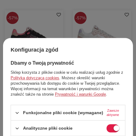
57%
57%
Konfiguracja zgód
Dbamy o Twoją prywatność
W PROMOCJI
W PROMOCJI
Sklep korzysta z plików cookie w celu realizacji usług zgodnie z
Buty dziewczęce Pepe Jeans Brit
Buty dziewczęce Pepe Jeans Brit
Polityką dotyczącą cookies
. Możesz określić warunki
Moss sneakersy lekkie brokatowe r.
North sneakersy lekkie brokatowe
przechowywania lub dostępu do cookie w Twojej przeglądarce.
34
r. 33
Więcej informacji na temat warunków i prywatności można
Pepe Jeans
Pepe Jeans
znaleźć także na stronie
Prywatność i warunki Google
.
150,00 zł
150,00 zł
Cena katalogowa:
349,00 zł
Cena katalogowa:
349,00 zł
Najniższa cena z 30 dni przed obniżką:
Najniższa cena z 30 dni przed obniżką:
Zawsze
Funkcjonalne pliki cookie (wymagane)
177,00 zł
124,00 zł
aktywne
Dodaj do koszyka
Dodaj do koszyka
Analityczne pliki cookie