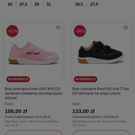
24
27,5
29
31
25,5
27,5
51%
58%
W PROMOCJI
W PROMOCJI
Buty dziecięce Keen KNX Knit DS
Buty dziecięce Keen NX Knit T-Toe
sportowe sneakersy na rzepy jasno
DS skórzane na rzepy czarne
różowe
Keen
Keen
108,00 zł
133,00 zł
Cena katalogowa:
219,00 zł
Cena katalogowa:
319,00 zł
Najniższa cena z 30 dni przed obniżką:
Najniższa cena z 30 dni przed obniżką:
127,00 zł
157,00 zł