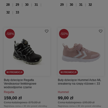
28
29
30
31
29
30
31
32
32
33
58%
50%
W PROMOCJI
W PROMOCJI
Buty dziecięce Regatta
Buty dziecięce Hummel Actus ML
Vendeavour trekkingowe
sneakersy na rzepy różowe r. 33
wodoodporne czarne
Regatta
Hummel
159,00 zł
99,00 zł
Cena katalogowa:
379,00 zł
Cena katalogowa:
199,00 zł
Najniższa cena z 30 dni przed obniżką:
Najniższa cena z 30 dni przed obniżką: