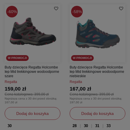
60%
58%
W PROMOCJI
W PROMOCJI
Buty dziecięce Regatta Holcombe
Buty dziecięce Regatta Holcombe
Iep Mid trekkingowe wodoodporne
Iep Mid trekkingowe wodoodporne
szare
niebieskie
Regatta
Regatta
159,00 zł
167,00 zł
Cena katalogowa:
399,00 zł
Cena katalogowa:
399,00 zł
Najniższa cena z 30 dni przed obniżką:
Najniższa cena z 30 dni przed obniżką:
167,00 zł
197,00 zł
Dodaj do koszyka
Dodaj do koszyka
30
28
30
31
33