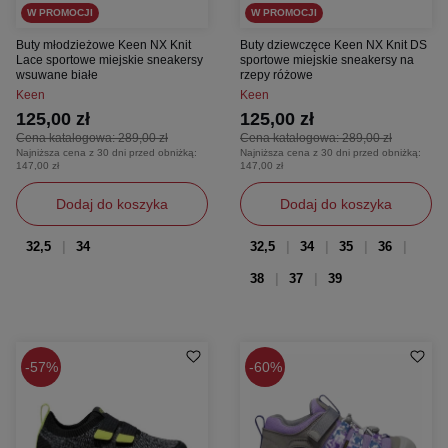
W PROMOCJI
W PROMOCJI
Buty młodzieżowe Keen NX Knit
Buty dziewczęce Keen NX Knit DS
Lace sportowe miejskie sneakersy
sportowe miejskie sneakersy na
wsuwane białe
rzepy różowe
Keen
Keen
125,00 zł
125,00 zł
Cena katalogowa:
289,00 zł
Cena katalogowa:
289,00 zł
Najniższa cena z 30 dni przed obniżką:
Najniższa cena z 30 dni przed obniżką:
147,00 zł
147,00 zł
Dodaj do koszyka
Dodaj do koszyka
32,5
34
32,5
34
35
36
38
37
39
57%
60%