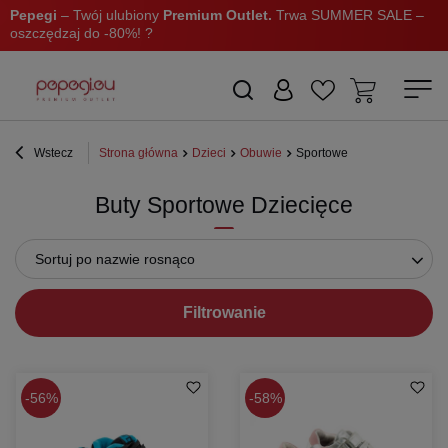
Pepegi
– Twój ulubiony
Premium Outlet.
Trwa SUMMER SALE –
oszczędzaj do -80%! ?
Wstecz
Strona główna
Dzieci
Obuwie
Sportowe
Buty Sportowe Dziecięce
Sortuj po nazwie rosnąco
Filtrowanie
56%
58%