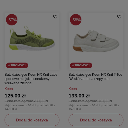
57%
58%
W PROMOCJI
W PROMOCJI
Buty dziecięce Keen NX Knit Lace
Buty dziecięce Keen NX Knit T-Toe
sportowe miejskie sneakersy
DS skórzane na rzepy białe
wsuwane zielone
Keen
Keen
125,00 zł
133,00 zł
Cena katalogowa:
289,00 zł
Cena katalogowa:
319,00 zł
Najniższa cena z 30 dni przed obniżką:
Najniższa cena z 30 dni przed obniżką:
147,00 zł
157,00 zł
Dodaj do koszyka
Dodaj do koszyka