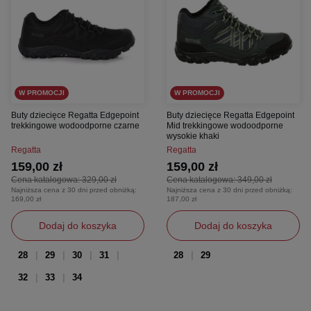
W PROMOCJI
W PROMOCJI
Buty dziecięce Regatta Edgepoint
Buty dziecięce Regatta Edgepoint
trekkingowe wodoodporne czarne
Mid trekkingowe wodoodporne
wysokie khaki
Regatta
Regatta
159,00 zł
159,00 zł
Cena katalogowa:
329,00 zł
Cena katalogowa:
349,00 zł
Najniższa cena z 30 dni przed obniżką:
Najniższa cena z 30 dni przed obniżką:
169,00 zł
187,00 zł
Dodaj do koszyka
Dodaj do koszyka
28
29
30
31
28
29
32
33
34