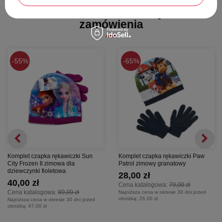
Stwórz zestaw i dodaj do
zamówienia
55%
65%
Komplet czapka rękawiczki Sun
Komplet czapka rękawiczki Paw
City Frozen II zimowa dla
Patrol zimowy granatowy
dziewczynki fioletowa
28,00 zł
40,00 zł
Cena katalogowa:
79,00 zł
Cena katalogowa:
89,00 zł
Najniższa cena w okresie 30 dni przed
obniżką:
26,00 zł
Najniższa cena w okresie 30 dni przed
obniżką:
47,00 zł