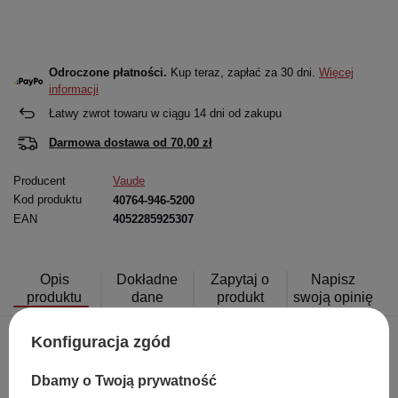
Odroczone płatności.
Kup teraz, zapłać za 30 dni.
Więcej
informacji
Łatwy zwrot towaru w ciągu
14
dni od zakupu
Darmowa dostawa od
70,00 zł
Producent
Vaude
Kod produktu
40764-946-5200
EAN
4052285925307
Opis
Dokładne
Zapytaj o
Napisz
produktu
dane
produkt
swoją opinię
Konfiguracja zgód
Dbamy o Twoją prywatność
Zapewnij swojemu dziecku
przytulne ciepło
nawet w najzimniejsze dni.