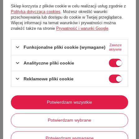
Jedną z kluczowych cech jest soczewka
LUMALENS® Colour
Sklep korzysta z plików cookie w celu realizacji usług zgodnie z
Optimised
. Ta opatentowana technologia zapewnia optymalną
Polityką dotyczącą cookies
. Możesz określić warunki
jakość kolorów i kontrastu, co przekłada się na jeszcze lepsze
przechowywania lub dostępu do cookie w Twojej przeglądarce.
doznania wizualne. Bez względu na warunki oświetleniowe, soczewki
LUMALENS®
zapewniają
doskonałą ostrość obrazu
i
wierne
Więcej informacji na temat warunków i prywatności można
odwzorowanie kolorów
znaleźć także na stronie
Prywatność i warunki Google
.
Wyposażone są również w mocniejszą powłokę
Super Anti-Fog
,
która skutecznie zapobiega parowaniu soczewek
Zawsze
Zostały zaopatrzony w
bardzo dużą powierzchnię wizyjną
Funkcjonalne pliki cookie (wymagane)
aktywne
dzięki panoramicznej soczewce
Kształt gogli pozwala na doskonałe dopasowanie ich do kasku,
Analityczne pliki cookie
wyróżniają się dużym rozmiarem, co z pewnością spodoba się
osobom o większym owalu twarzy
Gogle zostały przystosowane tak, by
można je było nosić na
Reklamowe pliki cookie
okularach korekcyjnych
Gwarancją bezpieczeństwa jest
100% ochrona przed
promieniowaniem UV
, która chroni oczy przed szkodliwym
działaniem promieni słonecznych
Potwierdzam wszystkie
Posiadają trójwarstwową piankę na twarz z hipoalergiczną
Pokaż więcej
podszewką z mikropolaru, co zapewnia
miękki
i
przyjemny
kontakt
ze skórą
Potwierdzam wybrane
Silikonowe wykończenie paska
gwarantuje pewne i stabilne
dopasowanie gogli do kasku
Bezkonkurencyjne widzenie,
wysoka jakość
konstrukcji i
ochrona
Potwierdzam wymagane