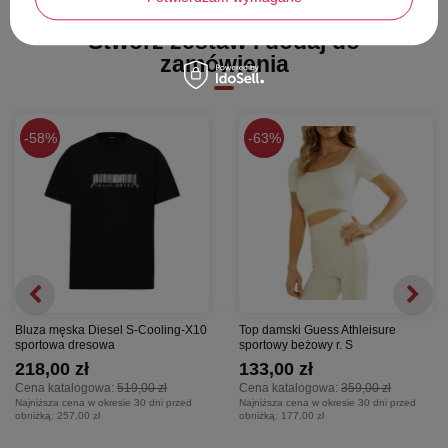
oczu sprawiają, że są one nieodzownym akcesorium dla każdego
entuzjasty sportów zimowych i osób, które cenią sobie
komfort
i
bezpieczeństwo
podczas uprawiania swojej pasji
Stwórz zestaw i dodaj do
zamówienia
W zestawie:
Szyba Amber, VLT 54% - słabe światło, zachmurzenie
Miękkie etui
58%
63%
UWAGA! Brak dodatkowej szyby w zestawie. Gogle posiadają
szybę S1 AMBER (ostatnie zdjęcie)!
Bluza męska Diesel S-Cooling-X10
Top damski Guess Athleisure
sportowa dresowa
sportowy beżowy r. S
218,00 zł
133,00 zł
Cena katalogowa:
519,00 zł
Cena katalogowa:
359,00 zł
Najniższa cena w okresie 30 dni przed
Najniższa cena w okresie 30 dni przed
obniżką:
257,00 zł
obniżką:
177,00 zł