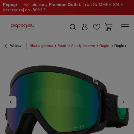
Pepegi
– Twój ulubiony
Premium Outlet.
Trwa SUMMER SALE –
oszczędzaj do -80%! ?
Wstecz
Strona główna
Sport
Sporty zimowe
Gogle
Gogle narc