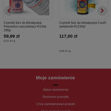
Czynnik 3w1 do klimatyzacji
Czynnik 5w1 do klimatyzacji Cool5
FreezeEco uszczelniacz R134a
zamiennik R1234yf
290g
59,99 zł
117,00 zł
0,21 zł / g
0,40 zł / g
Moje zamówienie
Status zamówienia
Śledzenie przesyłki
Chcę zareklamować produkt