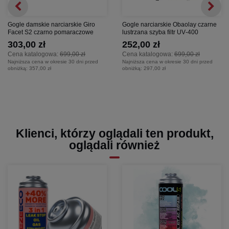
Gogle damskie narciarskie Giro
Gogle narciarskie Obaolay czarne
Facet S2 czarno pomaraczowe
lustrzana szyba filtr UV‑400
303,00 zł
252,00 zł
Cena katalogowa:
699,00 zł
Cena katalogowa:
699,00 zł
Najniższa cena w okresie 30 dni przed
Najniższa cena w okresie 30 dni przed
obniżką:
357,00 zł
obniżką:
297,00 zł
Klienci, którzy oglądali ten produkt,
oglądali również