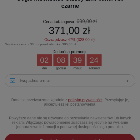
czarne
699,00 zł
Cena katalogowa:
371,00 zł
Oszczędzasz
47
% (
328,00 zł
).
Najniższa cena z 30 dni przed obniżką:
305,00 zł
Do końca promocji:
02
08
39
23
dni
godzin
minut
sekund
Dane są przetwarzane zgodnie z
polityką prywatności
. Przesyłając je,
akceptujesz jej postanowienia.
Powyższe dane nie są używane do przesyłania newsletterów lub innych
reklam. Włączając powiadomienie zgadzasz się jedynie na wysłanie
jednorazowo informacji o ponownej dostępności tego produktu.