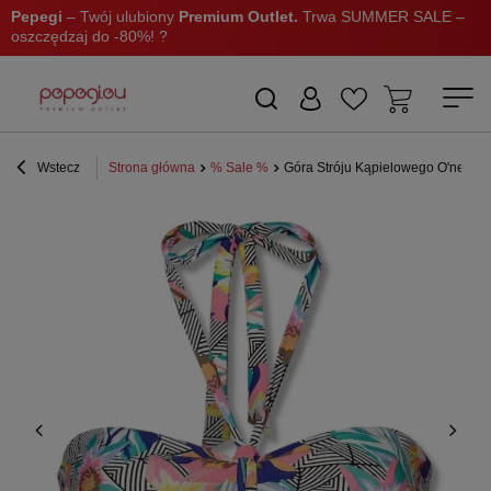
Pepegi
– Twój ulubiony
Premium Outlet.
Trwa SUMMER SALE –
oszczędzaj do -80%! ?
Wstecz
Strona główna
% Sale %
Góra Stróju Kąpielowego O'neill 