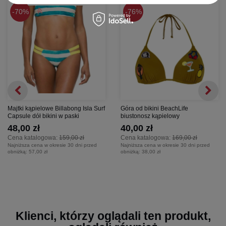
70%
76%
Majtki kąpielowe Billabong Isla Surf
Góra od bikini BeachLife
Capsule dół bikini w paski
biustonosz kąpielowy
48,00 zł
40,00 zł
Cena katalogowa:
159,00 zł
Cena katalogowa:
169,00 zł
Najniższa cena w okresie 30 dni przed
Najniższa cena w okresie 30 dni przed
obniżką:
57,00 zł
obniżką:
38,00 zł
Klienci, którzy oglądali ten produkt,