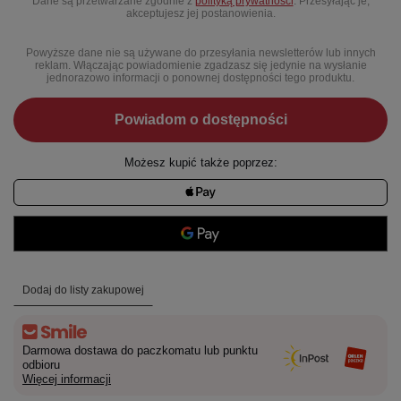
Dane są przetwarzane zgodnie z
polityką prywatności
. Przesyłając je,
akceptujesz jej postanowienia.
Powyższe dane nie są używane do przesyłania newsletterów lub innych
reklam. Włączając powiadomienie zgadzasz się jedynie na wysłanie
jednorazowo informacji o ponownej dostępności tego produktu.
Powiadom o dostępności
Możesz kupić także poprzez:
Dodaj do listy zakupowej
Darmowa dostawa do paczkomatu lub punktu
odbioru
Więcej informacji