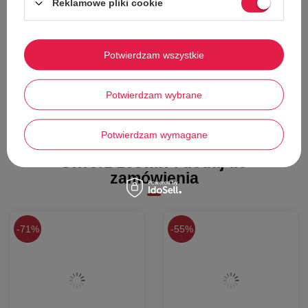
Reklamowe pliki cookie
Idealne na
deszcz
czy wyprawę do lasu
Wnętrze wykonane z przyjemnej tkaniny
gwarantuje komfort
Górę cholewki można
dopasować
do stopy
sznurkiem ze
ściągaczem
Potwierdzam wszystkie
Podeszwa z gumy gwarantuje
doskonałą przyczepność
Potwierdzam wybrane
Potwierdzam wymagane
Stwórz zestaw i dodaj do
zamówienia
71%
55%