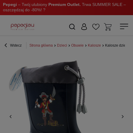
Pepegi
– Twój ulubiony
Premium Outlet.
Trwa SUMMER SALE –
oszczędzaj do -80%! ?
Wstecz
Strona główna
Dzieci
Obuwie
Kalosze
Kalosze dziecięc