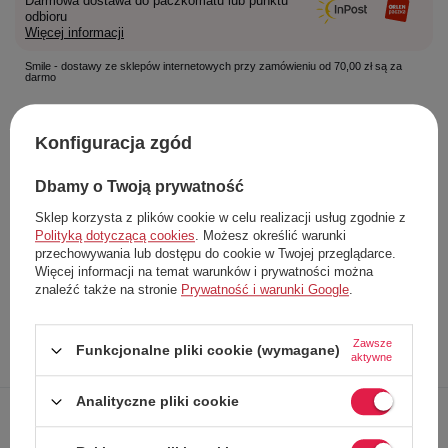
Darmowa dostawa do paczkomatu lub punktu
odbioru
Więcej informacji
Smile - dostawy ze sklepów internetowych przy zamówieniu od 70,00 zł są za
darmo
Konfiguracja zgód
Łatwy zwrot towaru w ciągu
14
dni od zakupu
Dbamy o Twoją prywatność
Darmowa dostawa od
70,00 zł
Sklep korzysta z plików cookie w celu realizacji usług zgodnie z
Rozmiar:
Polityką dotyczącą cookies
. Możesz określić warunki
30
przechowywania lub dostępu do cookie w Twojej przeglądarce.
Producent
Beck
Więcej informacji na temat warunków i prywatności można
Kod produktu
491 PIRAT
znaleźć także na stronie
Prywatność i warunki Google
.
Zawsze
Opis
Dokładne
Zapytaj o
Napisz
Funkcjonalne pliki cookie (wymagane)
aktywne
produktu
dane
produkt
swoją opinię
Analityczne pliki cookie
Oryginalne,
nieprzemakalne
kalosze marki
Beck