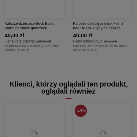
Kalosze dziecięce Beck Basic
Kalosze dziecięce Beck Fish z
Warm bordowe gumowce
nadrukiem w ryby na deszcz
40,00 zł
40,00 zł
Cena katalogowa:
139,00 zł
Cena katalogowa:
89,00 zł
Najniższa cena w okresie 30 dni przed
Najniższa cena w okresie 30 dni przed
obniżką:
47,00 zł
obniżką:
47,00 zł
Klienci, którzy oglądali ten produkt,
oglądali również
49%