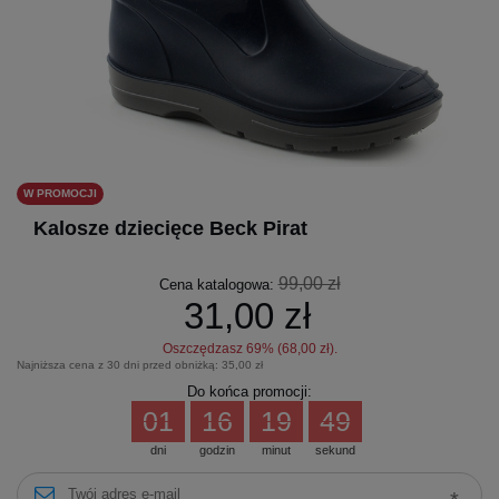
W PROMOCJI
Kalosze dziecięce Beck Pirat
99,00 zł
Cena katalogowa:
31,00 zł
Oszczędzasz
69
% (
68,00 zł
).
Najniższa cena z 30 dni przed obniżką:
35,00 zł
Do końca promocji:
01
16
19
48
dni
godzin
minut
sekund