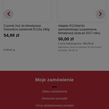
Czynnik 2w1 do klimatyzacji
Adapter R1234yf do
FreezeEco zamiennik R134a 290g
samodzielnego uzupełnienia
klimatyzacji (auta po 2017 roku)
54,99 zł
50,00 zł
Cena katalogowa:
98,75 zł
Najniższa cena w okresie 30 dni przed
0,19 zł / g
obniżką:
48,00 zł
Moje zamówienie
Status zamówienia
Śledzenie przesyłki
Chcę zareklamować produkt