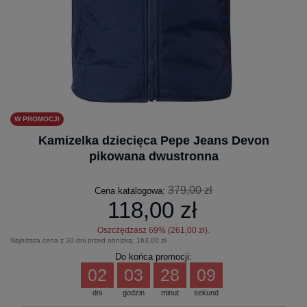
W PROMOCJI
Kamizelka dziecięca Pepe Jeans Devon
pikowana dwustronna
379,00 zł
Cena katalogowa:
118,00 zł
Oszczędzasz
69
% (
261,00 zł
).
Najniższa cena z 30 dni przed obniżką:
163,00 zł
Do końca promocji:
02
03
28
08
dni
godzin
minut
sekund