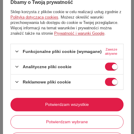
Dbamy o Twoją prywatność
Kamizelka
pikowana dziecięca marki
Pepe Jeans
Sklep korzysta z plików cookie w celu realizacji usług zgodnie z
Wykonana z
najwyższych jakości materiałów
Polityką dotyczącą cookies
. Możesz określić warunki
przechowywania lub dostępu do cookie w Twojej przeglądarce.
Kamizelka dwustronna
Więcej informacji na temat warunków i prywatności można
Wypełnienie syntetyczne
znaleźć także na stronie
Prywatność i warunki Google
.
Kurtka zasuwana zamkiem
Dwie kieszenie wsuwane
Zawsze
Funkcjonalne pliki cookie (wymagane)
Dekolt typu stójka
aktywne
Elastyczne wykończenie kamizelki
Analityczne pliki cookie
Logo na froncie
Reklamowe pliki cookie
Potwierdzam wszystkie
Pokaż więcej
Potwierdzam wybrane