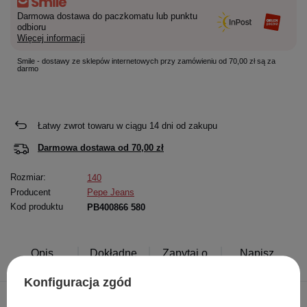
Darmowa dostawa do paczkomatu lub punktu
odbioru
Więcej informacji
Smile - dostawy ze sklepów internetowych przy zamówieniu od 70,00 zł są za
darmo
Łatwy zwrot towaru w ciągu
14
dni od zakupu
Darmowa dostawa od
70,00 zł
Rozmiar:
140
Producent
Pepe Jeans
Kod produktu
PB400866 580
Opis
Dokładne
Zapytaj o
Napisz
produktu
dane
produkt
swoją opinię
Konfiguracja zgód