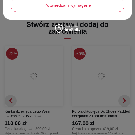
Potwierdzam wymagane
Stwórz zestaw i dodaj do
zamówienia
72%
60%
Kurtka dziecięca Lego Wear
Kurtka chłopięca Dc Shoes Padded
LwJessica 705 zimowa
ocieplana z kapturem khaki
110,00 zł
167,00 zł
Cena katalogowa:
399,00 zł
Cena katalogowa:
419,00 zł
Najniższa cena w okresie 30 dni przed
Najniższa cena w okresie 30 dni przed