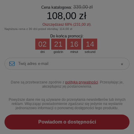
339,00 zł
Cena katalogowa:
108,00 zł
Oszczędzasz
68
% (
231,00 zł
).
Najniższa cena z 30 dni przed obniżką:
114,00 zł
Do końca promocji:
02
21
16
13
dni
godzin
minut
sekund
Dane są przetwarzane zgodnie z
polityką prywatności
. Przesyłając je,
akceptujesz jej postanowienia.
Powyższe dane nie są używane do przesyłania newsletterów lub innych
reklam. Włączając powiadomienie zgadzasz się jedynie na wysłanie
jednorazowo informacji o ponownej dostępności tego produktu.
Powiadom o dostępności