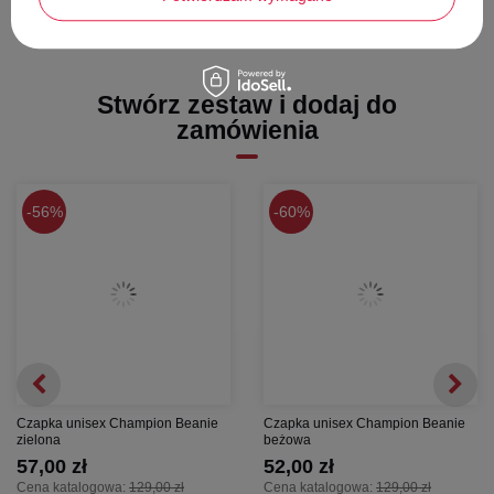
Stwórz zestaw i dodaj do
zamówienia
56%
60%
Czapka unisex Champion Beanie
Czapka unisex Champion Beanie
zielona
beżowa
57,00 zł
52,00 zł
Cena katalogowa:
129,00 zł
Cena katalogowa:
129,00 zł