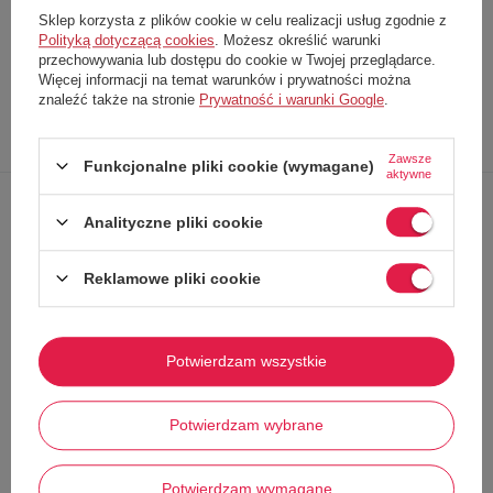
Rozmiar:
M
Sklep korzysta z plików cookie w celu realizacji usług zgodnie z
Producent
Brixton
Polityką dotyczącą cookies
. Możesz określić warunki
Kod produktu
11073 Honey
przechowywania lub dostępu do cookie w Twojej przeglądarce.
Więcej informacji na temat warunków i prywatności można
znaleźć także na stronie
Prywatność i warunki Google
.
Opis
Dokładne
Zapytaj o
Napisz
produktu
dane
produkt
swoją opinię
Zawsze
Funkcjonalne pliki cookie (wymagane)
aktywne
Analityczne pliki cookie
Kapelusz damski marki
Brixton
Wykonany z
materiałów najwyższej jakości
Reklamowe pliki cookie
Słomkowy
Z dużym rondem
Świetnie
uzupełnienie stylizacji
Potwierdzam wszystkie
Widoczne logo
Doskonała ochrona
przed promieniami słonecznymi
Idealna propozycja na gorące dni!
Potwierdzam wybrane
Potwierdzam wymagane