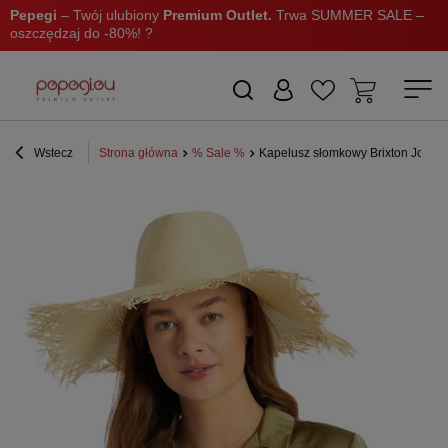
Pepegi
– Twój ulubiony
Premium Outlet.
Trwa SUMMER SALE –
oszczędzaj do -80%! ?
Wstecz
Strona główna
% Sale %
Kapelusz słomkowy Brixton Jo Str