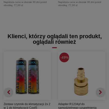
Najniższa cena w okresie 30 dni przed
Najniższa cena w okresie 30 dni przed
obniżką:
77,00 zł
obniżką:
77,00 zł
Klienci, którzy oglądali ten produkt,
oglądali również
49%
Zestaw czynnik do klimatyzacji 2x 2
Adapter R1234yf do
w 1 do klimatyzacji Cool5
samodzielnego uzupełnienia