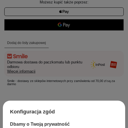
Możesz kupić także poprzez:
Dodaj do listy zakupowej
Darmowa dostawa do paczkomatu lub punktu
odbioru
Więcej informacji
Smile - dostawy ze sklepów internetowych przy zamówieniu od 70,00 zł są za
darmo
Łatwy zwrot towaru w ciągu
14
dni od zakupu
Konfiguracja zgód
Darmowa dostawa od
70,00 zł
Dbamy o Twoją prywatność