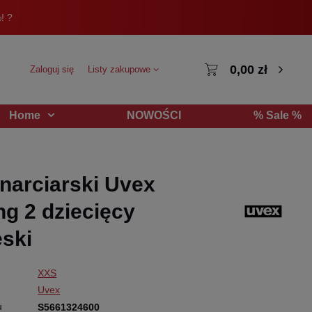
! ?
0,00 zł
Zaloguj się
Listy zakupowe
NOWOŚCI
% Sale %
Home
narciarski Uvex
ng 2 dziecięcy
eski
XXS
Uvex
u
S5661324600