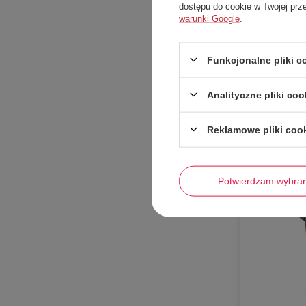
dostępu do cookie w Twojej prz
warunki Google
.
Funkcjonalne pliki 
Analityczne pliki coo
-
44%
Reklamowe pliki coo
Potwierdzam wybra