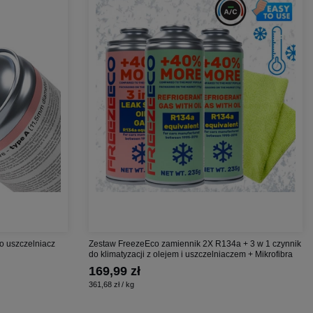
o uszczelniacz
Zestaw FreezeEco zamiennik 2X R134a + 3 w 1 czynnik
do klimatyzacji z olejem i uszczelniaczem + Mikrofibra
169,99 zł
361,68 zł / kg