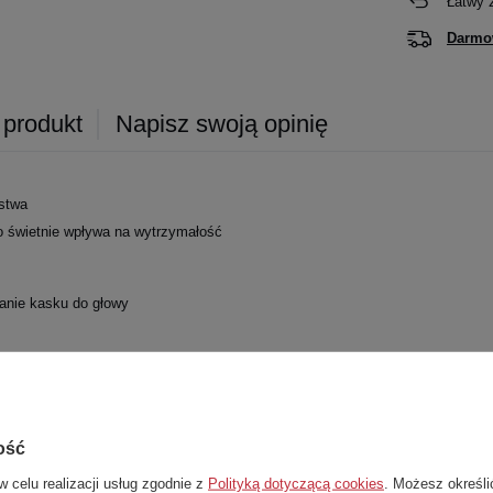
Łatwy 
Darmo
 produkt
Napisz swoją opinię
ństwa
o świetnie wpływa na wytrzymałość
anie kasku do głowy
ość
w celu realizacji usług zgodnie z
Polityką dotyczącą cookies
. Możesz określi