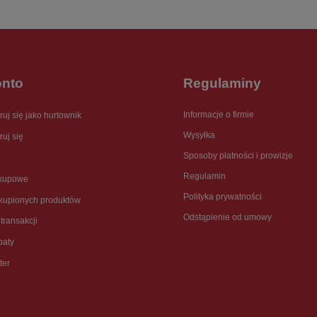
onto
Regulaminy
Informacje o firmie
ruj się jako hurtownik
Wysyłka
ruj się
Sposoby płatności i prowizje
Regulamin
akupowe
Polityka prywatności
akupionych produktów
Odstąpienie od umowy
 transakcji
baty
ter