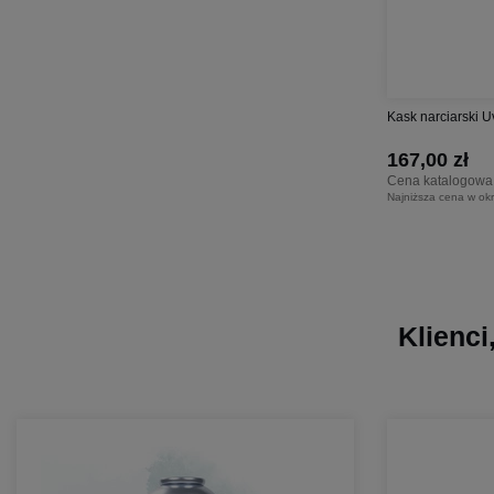
Kask narciarski Uv
167,00 zł
Cena katalogowa
Najniższa cena w okr
Klienci