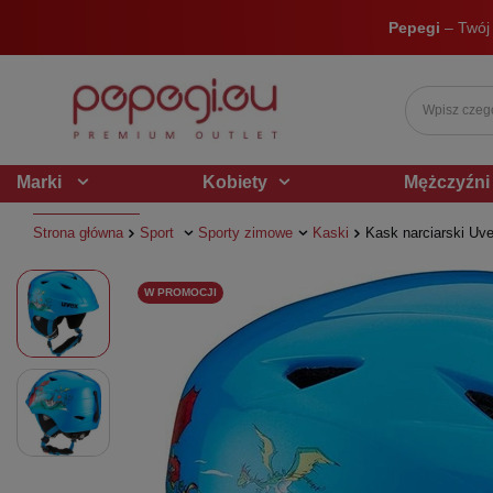
Pepegi
– Twój
Marki
Kobiety
Mężczyźni
Strona główna
Sport
Sporty zimowe
Kaski
Kask narciarski Uve
W PROMOCJI