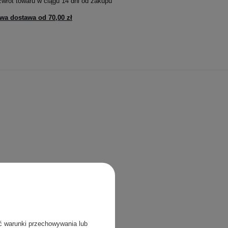
zwrot towaru w ciągu
14
dni od zakupu
wa dostawa od
70,00 zł
ć warunki przechowywania lub