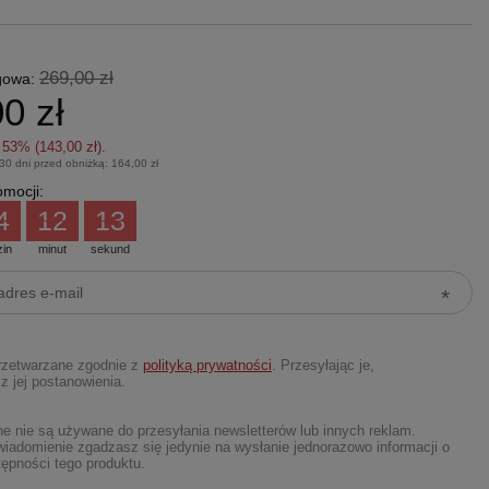
269,00 zł
gowa:
0 zł
z
53
% (
143,00 zł
).
 30 dni przed obniżką:
164,00 zł
mocji:
4
12
12
zin
minut
sekund
rzetwarzane zgodnie z
polityką prywatności
. Przesyłając je,
z jej postanowienia.
 nie są używane do przesyłania newsletterów lub innych reklam.
iadomienie zgadzasz się jedynie na wysłanie jednorazowo informacji o
ępności tego produktu.