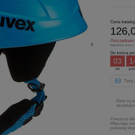
Cena katalo
126,0
Oszczędzas
Najniższa cena z
Do końca pro
03
1
dni
god
Dane są p
akceptujes
Powyższe dane
Włączając pow
ponownej dost