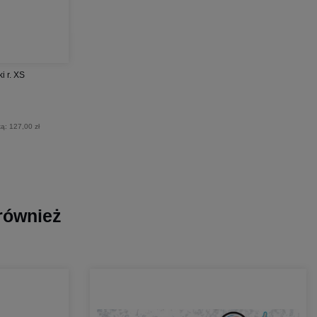
i r. XS
ką:
127,00 zł
 również