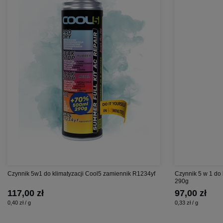
Czynnik 5w1 do klimatyzacji Cool5 zamiennik R1234yf
Czynnik 5 w 1 do
290g
117,00 zł
97,00 zł
0,40 zł / g
0,33 zł / g