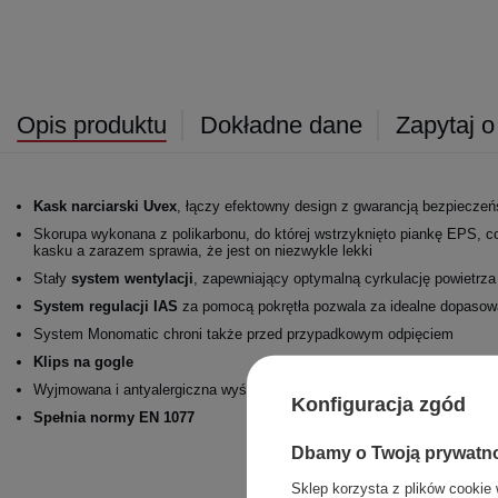
Opis produktu
Dokładne dane
Zapytaj o
Kask narciarski Uvex
, łączy efektowny design z gwarancją bezpiecze
Skorupa wykonana z polikarbonu, do której wstrzyknięto piankę EPS, c
kasku a zarazem sprawia, że jest on niezwykle lekki
Stały
system wentylacji
, zapewniający optymalną cyrkulację powietrza
System regulacji IAS
za pomocą pokrętła pozwala za idealne dopasow
System Monomatic chroni także przed przypadkowym odpięciem
Klips na gogle
Wyjmowana i antyalergiczna wyściółka
Konfiguracja zgód
Spełnia normy EN 1077
Dbamy o Twoją prywatn
Sklep korzysta z plików cookie 