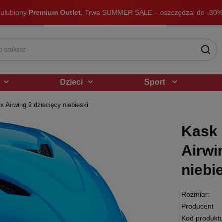
 ulubiony
Premium Outlet.
Trwa SUMMER SALE – oszczędzaj do -80%
Dzieci
Sport
x Airwing 2 dziecięcy niebieski
Kask 
Airwi
niebi
Rozmiar:
Producent
Kod produkt