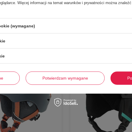
eglądarce. Więcej informacji na temat warunków i prywatności można znaleźć
Stwórz zestaw i dodaj do zamówienia
cookie (wymagane)
kie
-
63%
kie
ne
Potwierdzam wymagane
Po