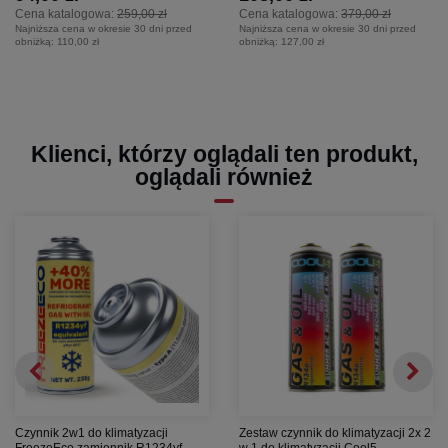
Cena katalogowa:
259,00 zł
Cena katalogowa:
379,00 zł
Najniższa cena w okresie 30 dni przed
Najniższa cena w okresie 30 dni przed
obniżką:
110,00 zł
obniżką:
127,00 zł
Klienci, którzy oglądali ten produkt,
oglądali również
Czynnik 2w1 do klimatyzacji
Zestaw czynnik do klimatyzacji 2x 2