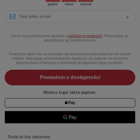
godzin
minut
sekund
Dane są przetwarzane zgodnie z
polityką prywatności
. Przesyłając je,
akceptujesz jej postanowienia.
Powyższe dane nie są używane do przesyłania newsletterów lub innych
reklam. Włączając powiadomienie zgadzasz się jedynie na wysłanie
jednorazowo informacji o ponownej dostępności tego produktu.
Powiadom o dostępności
Możesz kupić także poprzez:
Dodaj do listy zakupowej