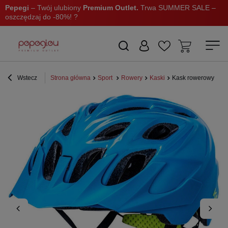
Pepegi
– Twój ulubiony
Premium Outlet.
Trwa SUMMER SALE –
oszczędzaj do -80%! ?
Wstecz
Strona główna
Sport
Rowery
Kaski
Kask rowerowy Kali