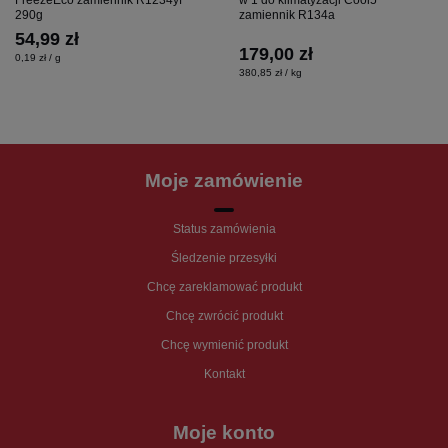
FreezeEco zamiennik R1234yf
w 1 do klimatyzacji Cool5
290g
zamiennik R134a
54,99 zł
179,00 zł
0,19 zł / g
380,85 zł / kg
Moje zamówienie
Status zamówienia
Śledzenie przesyłki
Chcę zareklamować produkt
Chcę zwrócić produkt
Chcę wymienić produkt
Kontakt
Moje konto