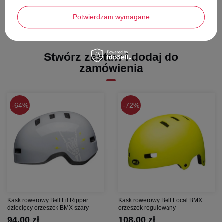
kaskowi elegancji i nowoczesnego charakteru.
Potwierdzam wymagane
Chakra
to idealny wybór dla każdego rowerzysty, który szuka kasku
łączącego zaawansowaną technologię z minimalistycznym designem i
komfortem użytkowania.
Stwórz zestaw i dodaj do
zamówienia
64%
72%
Kask rowerowy Bell Lil Ripper
Kask rowerowy Bell Local BMX
dziecięcy orzeszek BMX szary
orzeszek regulowany
94,00 zł
108,00 zł