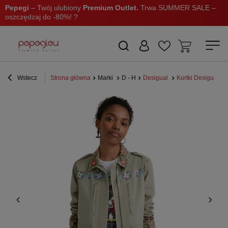
Pepegi
– Twój ulubiony
Premium Outlet.
Trwa SUMMER SALE –
oszczędzaj do -80%! ?
Wstecz
Strona główna
Marki
D - H
Desigual
Kurtki Desigual