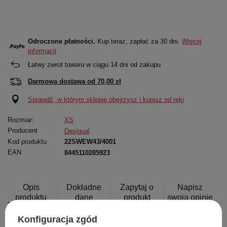
Odroczone płatności.
Kup teraz, zapłać za 30 dni.
Więcej
informacji
Łatwy zwrot towaru w ciągu
14
dni od zakupu
Darmowa dostawa od
70,00 zł
Sprawdź, w którym sklepie obejrzysz i kupisz od ręki
Rozmiar:
XS
Producent
Desigual
Kod produktu
22SWEW43/4001
EAN
8445110285923
Opis
Dokładne
Zapytaj o
Napisz
produktu
dane
produkt
swoją opinię
Konfiguracja zgód