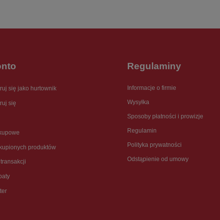
onto
Regulaminy
Informacje o firmie
ruj się jako hurtownik
Wysyłka
ruj się
Sposoby płatności i prowizje
Regulamin
akupowe
Polityka prywatności
akupionych produktów
Odstąpienie od umowy
 transakcji
baty
ter