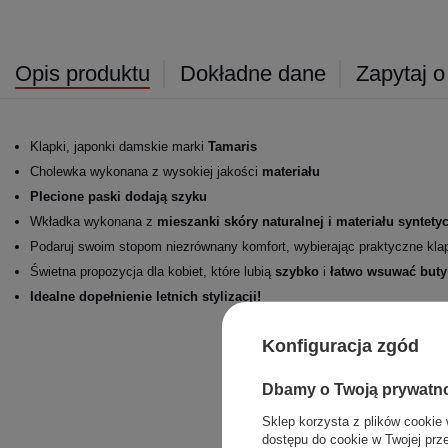
Opis produktu
Dokładne dane
Zapytaj o
Klapki, japonki damskie marki
Tamaris
Cholewka wykonana z wysokiej jakości
materiału
Plecione paski dodają szyku
Wkładka wykonana z
mieszanki skóry naturalnej i materiału syntet
Podaruj swoim stopom niezrównany komfort, wybierając praktyczne kla
Świetna propozycja dla kobiet, które lubią
szybko
i
łatwo wsuwać buty
Idealne dopełnienie letnich stylizacji!
Konfiguracja zgód
Dbamy o Twoją prywatn
Sklep korzysta z plików cookie 
dostępu do cookie w Twojej prz