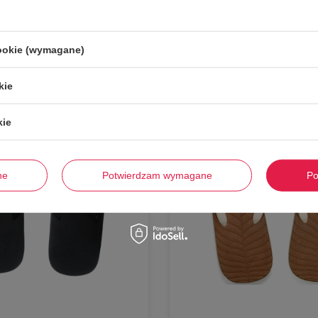
cookie (wymagane)
-
56%
kie
kie
ne
Potwierdzam wymagane
Po