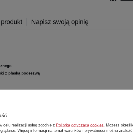
 produkt
Napisz swoją opinię
ycznego
pki z
płaską
podeszwą
ość
w celu realizacji usług zgodnie z
Polityką dotyczącą cookies
. Możesz określi
Stwórz zestaw i dodaj do zamówienia
eglądarce. Więcej informacji na temat warunków i prywatności można znaleźć