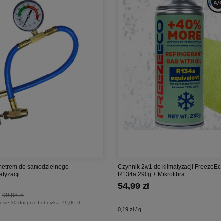
etrem do samodzielnego
Czynnik 2w1 do klimatyzacji FreezeE
atyzacji
R134a 290g + Mikrofibra
54,99 zł
:
99,88 zł
esie 30 dni przed obniżką:
79,00 zł
0,19 zł / g