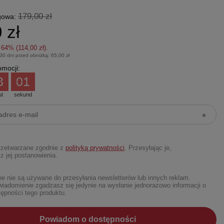
179,00 zł
gowa:
 zł
z
64
% (
114,00 zł
).
 30 dni przed obniżką:
65,00 zł
mocji:
3
00
ut
sekund
rzetwarzane zgodnie z
polityką prywatności
. Przesyłając je,
z jej postanowienia.
 nie są używane do przesyłania newsletterów lub innych reklam.
iadomienie zgadzasz się jedynie na wysłanie jednorazowo informacji o
ępności tego produktu.
Powiadom o dostępności