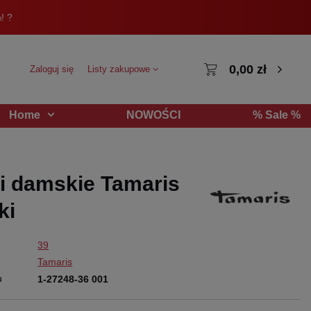
! ?
0,00 zł
Zaloguj się
Listy zakupowe
NOWOŚCI
% Sale %
Home
i damskie Tamaris
ki
39
Tamaris
u
1-27248-36 001