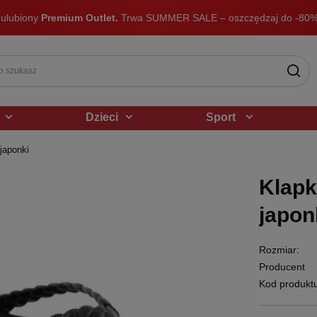
 ulubiony
Premium Outlet.
Trwa SUMMER SALE – oszczędzaj do -80%
Dzieci
Sport
japonki
Klapk
japon
Rozmiar:
Producent
Kod produkt