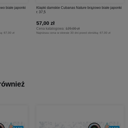
wo białe japonki
Klapki damskie Cubanas Nature brązowo białe japonki
r. 37,5
57,00 zł
Cena katalogowa:
129,00 zł
ką:
67,00 zł
Najniższa cena w okresie 30 dni przed obniżką:
67,00 zł
 również