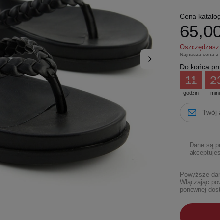
Cena katalo
65,00
Oszczędzas
Najniższa cena z
Do końca pro
11
2
godzin
min
Dane są p
akceptujes
Powyższe dane
Włączając pow
ponownej dost