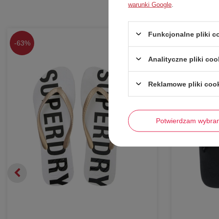
warunki Google
.
Funkcjonalne pliki 
-
63%
-
68%
Analityczne pliki coo
Reklamowe pliki coo
Potwierdzam wybra