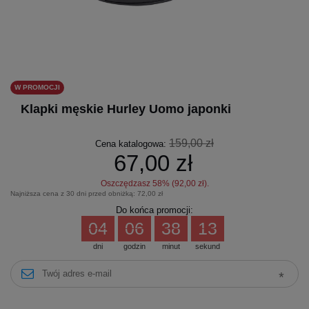
W PROMOCJI
Klapki męskie Hurley Uomo japonki
159,00 zł
Cena katalogowa:
67,00 zł
Oszczędzasz
58
% (
92,00 zł
).
Najniższa cena z 30 dni przed obniżką:
72,00 zł
Do końca promocji:
04
06
38
12
dni
godzin
minut
sekund