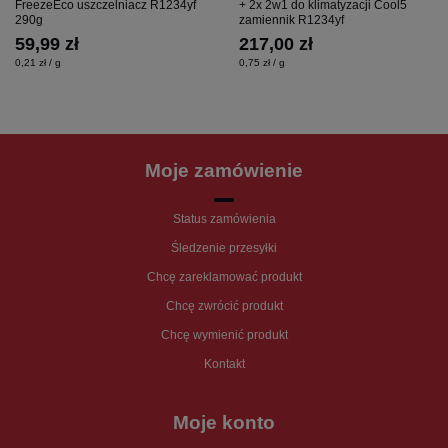
FreezeEco uszczelniacz R1234yf
+ 2x 2w1 do klimatyzacji Cool5
290g
zamiennik R1234yf
59,99 zł
217,00 zł
0,21 zł / g
0,75 zł / g
Moje zamówienie
Status zamówienia
Śledzenie przesyłki
Chcę zareklamować produkt
Chcę zwrócić produkt
Chcę wymienić produkt
Kontakt
Moje konto