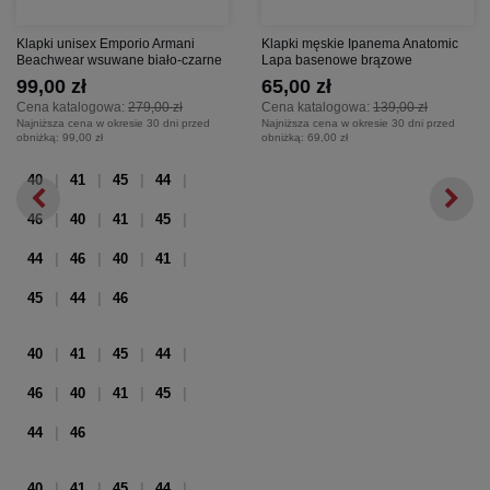
Klapki unisex Emporio Armani
Klapki męskie Ipanema Anatomic
Beachwear wsuwane biało-czarne
Lapa basenowe brązowe
99,00 zł
65,00 zł
Cena katalogowa:
279,00 zł
Cena katalogowa:
139,00 zł
Najniższa cena w okresie 30 dni przed
Najniższa cena w okresie 30 dni przed
obniżką:
99,00 zł
obniżką:
69,00 zł
40
41
45
44
46
40
41
45
44
46
40
41
45
44
46
40
41
45
44
46
40
41
45
44
46
40
41
45
44