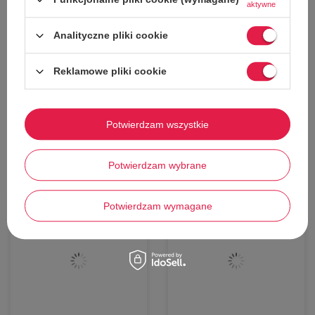
aktywne
Podeszwa na wysokość
2,5 cm
Logotyp
na pasku i wkładce
Analityczne pliki cookie
Idealne na basen lub plażę
Reklamowe pliki cookie
Potwierdzam wszystkie
Stwórz zestaw i dodaj do
zamówienia
Potwierdzam wybrane
Potwierdzam wymagane
65%
53%