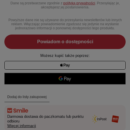
Dane są przetwarzane zgodnie z
polityką prywatności
. Przesyłając je,
akceptujesz jej postanowienia.
Powyższe dane nie są używane do przesyłania newsletterów lub innych
reklam. Włączając powiadomienie zgadzasz się jedynie na wysłanie
jednorazowo informacji o ponownej dostępności tego produktu.
Powiadom o dostępności
Możesz kupić także poprzez:
Dodaj do listy zakupowej
Darmowa dostawa do paczkomatu lub punktu
odbioru
Więcej informacji