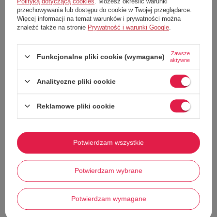
Polityką dotyczącą cookies
. Możesz określić warunki
komfort i wygodę użytkowania.
przechowywania lub dostępu do cookie w Twojej przeglądarce.
Więcej informacji na temat warunków i prywatności można
Dzięki ręcznemu wykonaniu każdy egzemplarz jest unikalny, a
znaleźć także na stronie
Prywatność i warunki Google
.
naturalne różnice w strukturze i kolorze wikliny dodają im
autentycznego charakteru.
Cechy produktu:
Zawsze
Funkcjonalne pliki cookie (wymagane)
aktywne
Dodaje wnętrzu przytulności i naturalnego uroku
Połączenie piękna z funkcjonalnością
Analityczne pliki cookie
Wykonane ręcznie z wysokiej jakości wikliny
Wiele możliwości zastosowania – od przechowywania prania po
Reklamowe pliki cookie
organizację drobiazgów
Pokaż więcej
Mnóstwo przestrzeni do przechowywania
Każdy egzemplarz unikatowy
Potwierdzam wszystkie
Wymiary koszy:
44 x 34 x 56 cm (z pokrywką)
Potwierdzam wybrane
37 x 27 x 49 cm (z pokrywką)
Stwórz zestaw i dodaj do
42 x 30 x 17 cm
zamówienia
Potwierdzam wymagane
36,5 x 25 x 15,5 cm
30 x 20 x 13 cm