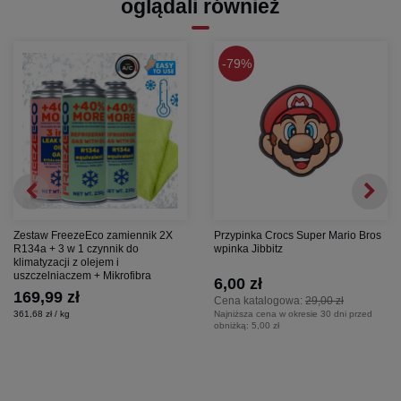
oglądali również
79%
Zestaw FreezeEco zamiennik 2X
Przypinka Crocs Super Mario Bros
R134a + 3 w 1 czynnik do
wpinka Jibbitz
klimatyzacji z olejem i
uszczelniaczem + Mikrofibra
6,00 zł
169,99 zł
Cena katalogowa:
29,00 zł
361,68 zł / kg
Najniższa cena w okresie 30 dni przed
obniżką:
5,00 zł