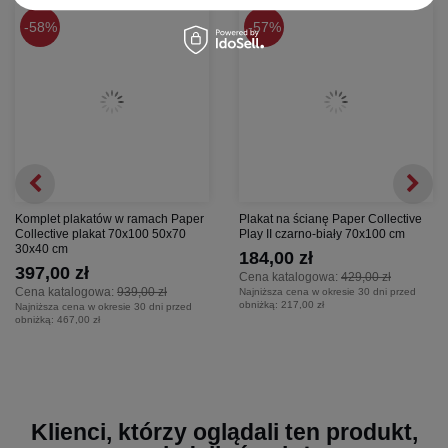
Uwaga:
Ze względu na ręczne wykonanie i wykorzystanie naturalnych
58%
57%
materiałów, mogą występować delikatne różnice w kolorze, fakturze czy
wymiarach. To cecha charakterystyczna produktu, podkreślająca jego
autentyczność.
Komplet plakatów w ramach Paper
Plakat na ścianę Paper Collective
Collective plakat 70x100 50x70
Play II czarno-biały 70x100 cm
30x40 cm
184,00 zł
397,00 zł
Cena katalogowa:
429,00 zł
Cena katalogowa:
939,00 zł
Najniższa cena w okresie 30 dni przed
obniżką:
217,00 zł
Najniższa cena w okresie 30 dni przed
obniżką:
467,00 zł
Klienci, którzy oglądali ten produkt,