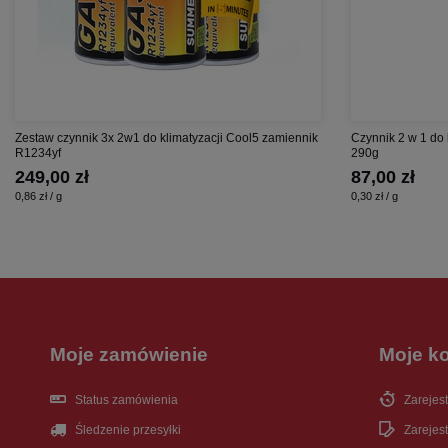
Zestaw czynnik 3x 2w1 do klimatyzacji Cool5 zamiennik
Czynnik 2 w 1 do
R1234yf
290g
249,00 zł
87,00 zł
0,86 zł / g
0,30 zł / g
Moje zamówienie
Moje k
Status zamówienia
Zarejest
Śledzenie przesyłki
Zarejest