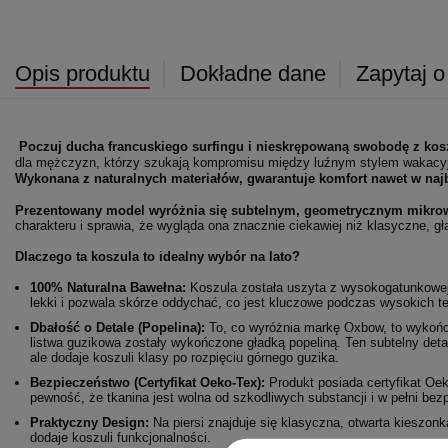
Opis produktu
Dokładne dane
Zapytaj o
Poczuj ducha francuskiego surfingu i nieskrępowaną swobodę z ko
dla mężczyzn, którzy szukają kompromisu między luźnym stylem wakacyj
Wykonana z naturalnych materiałów, gwarantuje komfort nawet w najb
Prezentowany model wyróżnia się subtelnym, geometrycznym mikr
charakteru i sprawia, że wygląda ona znacznie ciekawiej niż klasyczne, gł
Dlaczego ta koszula to idealny wybór na lato?
100% Naturalna Bawełna:
Koszula została uszyta z wysokogatunkowej 
lekki i pozwala skórze oddychać, co jest kluczowe podczas wysokich t
Dbałość o Detale (Popelina):
To, co wyróżnia markę Oxbow, to wykońc
listwa guzikowa zostały wykończone gładką popeliną. Ten subtelny deta
ale dodaje koszuli klasy po rozpięciu górnego guzika.
Bezpieczeństwo (Certyfikat Oeko-Tex):
Produkt posiada certyfikat Oe
pewność, że tkanina jest wolna od szkodliwych substancji i w pełni bezp
Praktyczny Design:
Na piersi znajduje się klasyczna, otwarta kieszon
dodaje koszuli funkcjonalności.