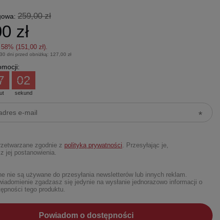
259,00 zł
gowa:
0 zł
z
58
% (
151,00 zł
).
 30 dni przed obniżką:
127,00 zł
mocji:
7
01
ut
sekund
rzetwarzane zgodnie z
polityką prywatności
. Przesyłając je,
z jej postanowienia.
 nie są używane do przesyłania newsletterów lub innych reklam.
iadomienie zgadzasz się jedynie na wysłanie jednorazowo informacji o
ępności tego produktu.
Powiadom o dostępności