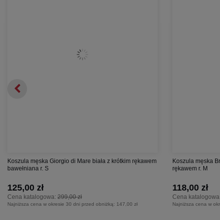
Koszula męska Giorgio di Mare biała z krótkim rękawem
Koszula męska Bri
bawełniana r. S
rękawem r. M
125,00 zł
118,00 zł
Cena katalogowa:
299,00 zł
Cena katalogowa
Najniższa cena w okresie 30 dni przed obniżką:
147,00 zł
Najniższa cena w okr