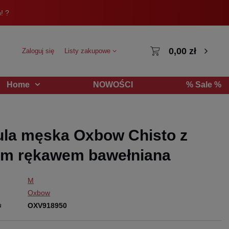
! ?
0,00 zł
Zaloguj się
Listy zakupowe
NOWOŚCI
% Sale %
Home
la męska Oxbow Chisto z
im rękawem bawełniana
M
Oxbow
u
OXV918950