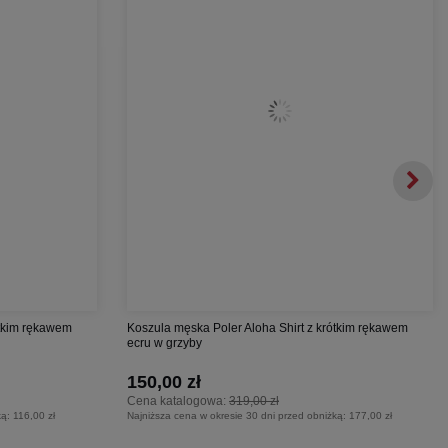
ótkim rękawem
Koszula męska Poler Aloha Shirt z krótkim rękawem
ecru w grzyby
150,00 zł
Cena katalogowa:
319,00 zł
ką:
116,00 zł
Najniższa cena w okresie 30 dni przed obniżką:
177,00 zł