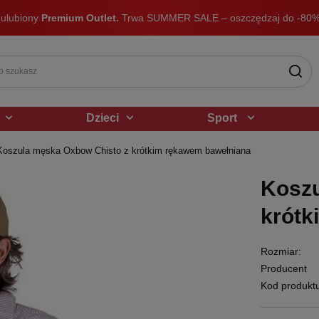
 ulubiony
Premium Outlet.
Trwa SUMMER SALE – oszczędzaj do -80%
Dzieci
Sport
Koszula męska Oxbow Chisto z krótkim rękawem bawełniana
Koszu
krótk
Rozmiar:
Producent
Kod produkt