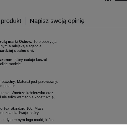
 produkt
Napisz swoją opinię
szulą marki Oxbow.
To propozycja
nym a miejską elegancją.
ardziej upalne dni.
owzorem,
który nadaje koszuli
adkie modele.
bawełny. Materiał jest przewiewny,
emperatur.
zenie. Wnętrze kołnierzyka oraz
l nie tylko wzmacnia konstrukcję,
ko-Tex Standard 100. Masz
ieczna dla Twojej skóry.
ka z dyskretnym logo marki, która