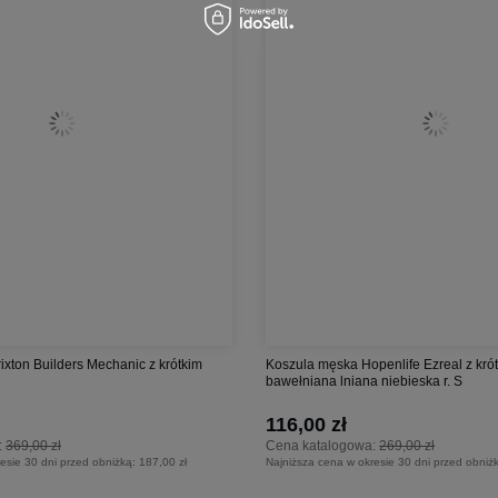
xton Builders Mechanic z krótkim
Koszula męska Hopenlife Ezreal z kr
bawełniana lniana niebieska r. S
116,00 zł
:
369,00 zł
Cena katalogowa:
269,00 zł
esie 30 dni przed obniżką:
187,00 zł
Najniższa cena w okresie 30 dni przed obniż