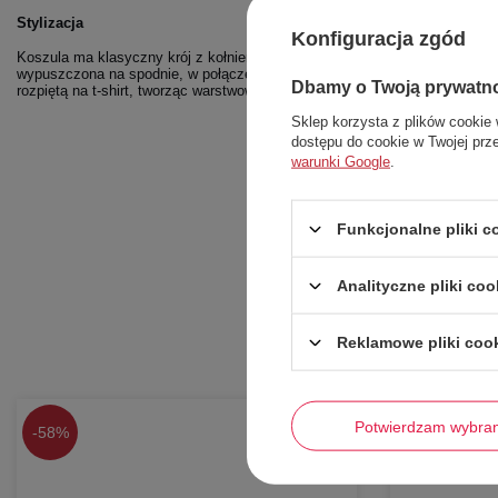
Stylizacja
Konfiguracja zgód
Koszula ma klasyczny krój z kołnierzykiem, zapinana jest na guziki. Świe
wypuszczona na spodnie, w połączeniu z szortami (jak na zdjęciu) lub ch
Dbamy o Twoją prywatn
rozpiętą na t-shirt, tworząc warstwową stylizację.
Sklep korzysta z plików cookie 
dostępu do cookie w Twojej prz
warunki Google
.
Funkcjonalne pliki 
Analityczne pliki coo
Reklamowe pliki coo
Potwierdzam wybra
-
58%
-
68%