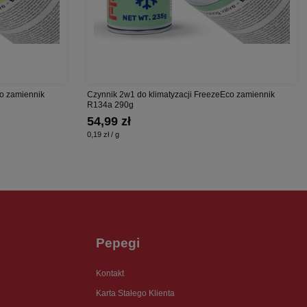
co zamiennik
Czynnik 2w1 do klimatyzacji FreezeEco zamiennik
R134a 290g
54,99 zł
0,19 zł / g
Pepegi
Kontakt
Karta Stałego Klienta