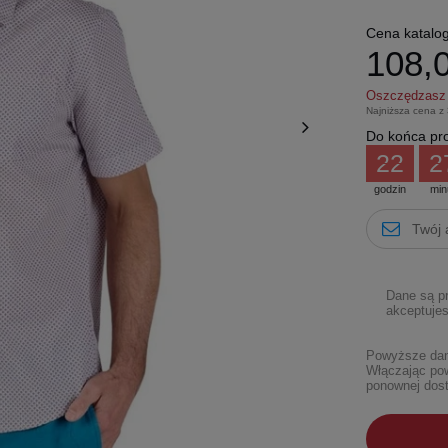
Cena katalo
108,0
Oszczędzas
Najniższa cena z
Do końca pro
22
2
godzin
min
Dane są p
akceptujes
Powyższe dane
Włączając pow
ponownej dost