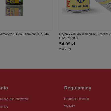
 klimatyzacji Cool5 zamiennik R134a
Czynnik 2w1 do klimatyzacji FreezeE
R1234yf 290g
54,99 zł
0,19 zł / g
onto
Regulaminy
Informacje o firmie
ruj się jako hurtownik
Wysyłka
ruj się