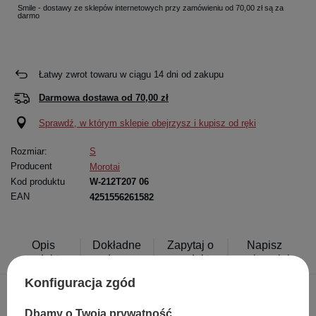
Smile - dostawy ze sklepów internetowych przy zamówieniu od 70,00 zł są za
darmo
Łatwy zwrot towaru w ciągu
14
dni od zakupu
Darmowa dostawa od
70,00 zł
Sprawdź, w którym sklepie obejrzysz i kupisz od ręki
Rozmiar:
S
Producent
Morotai
Kod produktu
W-212T207 06
EAN
4251556261582
Opis
Dokładne
Zapytaj o
Napisz
produktu
dane
produkt
swoją opinię
Konfiguracja zgód
Dbamy o Twoją prywatność