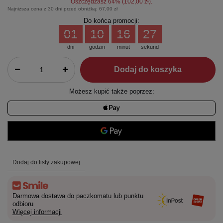
Oszczędzasz
64
% (
102,00 zł
).
Najniższa cena z 30 dni przed obniżką:
67,00 zł
Do końca promocji:
01
10
16
26
dni
godzin
minut
sekund
Dodaj do koszyka
Możesz kupić także poprzez:
Dodaj do listy zakupowej
Darmowa dostawa do paczkomatu lub punktu
odbioru
Więcej informacji