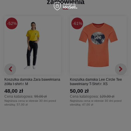
zamówienia
52%
61%
Koszulka damska Zara bawełniana
Koszulka damska Lee Circle Tee
żółta t-shirt r. M
bawełniany T-Shirt r. XS
48,00 zł
50,00 zł
Cena katalogowa:
99,00 zł
Cena katalogowa:
129,00 zł
Najniższa cena w okresie 30 dni przed
Najniższa cena w okresie 30 dni przed
obniżką:
57,00 zł
obniżką:
47,00 zł