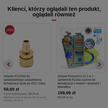
Klienci, którzy oglądali ten produkt,
oglądali również
49%
Adapter R1234yf do
Zestaw FreezeEco 2x 2 w 1
samodzielnego uzupełnienia
zamiennik R134a czynnik do
klimatyzacji (auta po 2017 roku)
klimatyzacji z olejem + przewód +
Mikrofibra
50,00 zł
169,99 zł
Cena katalogowa:
98,75 zł
Najniższa cena w okresie 30 dni przed
361,68 zł / kg
obniżką:
48,00 zł