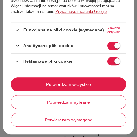
przechowywania lub dostępu do cookie w Twojej przeglądarce.
Producent
Na-Kd
Więcej informacji na temat warunków i prywatności można
znaleźć także na stronie
Prywatność i warunki Google
.
Kod produktu
1018-002425-0002-004
Zawsze
Funkcjonalne pliki cookie (wymagane)
aktywne
Opis
Dokładne
Zapytaj o
Napisz
produktu
dane
produkt
swoją opinię
Analityczne pliki cookie
Koszulka damska
marki NA-KD
Reklamowe pliki cookie
Wygodny,
luźny krój
Print na froncie
Wykonana z
wysokiej jakości bawełny
Potwierdzam wszystkie
Doskonała do użytku codziennego!
Potwierdzam wybrane
Potwierdzam wymagane
Stwórz zestaw i dodaj do