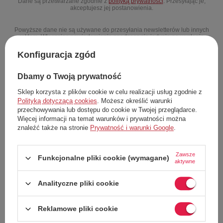
Dane są przetwarzane zgodnie z
polityką prywatności
. Przesyłając je,
akceptujesz jej postanowienia.
Powyższe dane nie są używane do przesyłania newsletterów lub innych
reklam. Włączając powiadomienie zgadzasz się jedynie na wysłanie
jednorazowo informacji o ponownej dostępności tego produktu.
Konfiguracja zgód
Powiadom o dostępności
Dbamy o Twoją prywatność
Możesz kupić także poprzez:
Sklep korzysta z plików cookie w celu realizacji usług zgodnie z
Polityką dotyczącą cookies
. Możesz określić warunki
przechowywania lub dostępu do cookie w Twojej przeglądarce.
Więcej informacji na temat warunków i prywatności można
znaleźć także na stronie
Prywatność i warunki Google
.
Zawsze
Funkcjonalne pliki cookie (wymagane)
Dodaj do listy zakupowej
aktywne
Analityczne pliki cookie
Darmowa dostawa do paczkomatu lub punktu
odbioru
Reklamowe pliki cookie
Więcej informacji