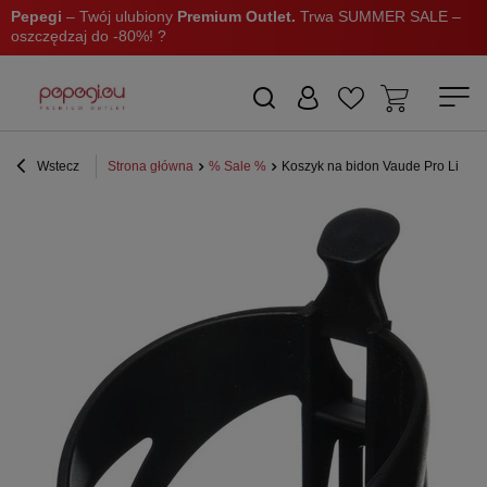
Pepegi
– Twój ulubiony
Premium Outlet.
Trwa SUMMER SALE –
oszczędzaj do -80%! ?
Wstecz
Strona główna
% Sale %
Koszyk na bidon Vaude Pro Lite Bi