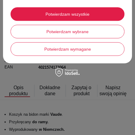
Smile - dostawy ze sklepów internetowych przy zamówieniu od 70,00 zł są za
darmo
Potwierdzam wszystkie
Potwierdzam wybrane
Łatwy zwrot towaru w ciągu
14
dni od zakupu
Darmowa dostawa od
70,00 zł
Potwierdzam wymagane
Producent
Vaude
Kod produktu
30304-010-0
EAN
4021574173064
Opis
Dokładne
Zapytaj o
Napisz
produktu
dane
produkt
swoją opinię
Koszyk na bidon marki
Vaude
.
Przykręcany
do ramy.
Wyprodukowany
w Niemczech.