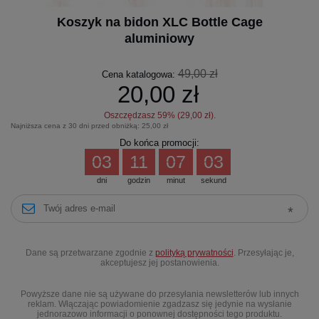
Koszyk na bidon XLC Bottle Cage
aluminiowy
49,00 zł
Cena katalogowa:
20,00 zł
Oszczędzasz
59
% (
29,00 zł
).
Najniższa cena z 30 dni przed obniżką:
25,00 zł
Do końca promocji:
03
11
07
03
dni
godzin
minut
sekund
Dane są przetwarzane zgodnie z
polityką prywatności
. Przesyłając je,
akceptujesz jej postanowienia.
Powyższe dane nie są używane do przesyłania newsletterów lub innych
reklam. Włączając powiadomienie zgadzasz się jedynie na wysłanie
jednorazowo informacji o ponownej dostępności tego produktu.