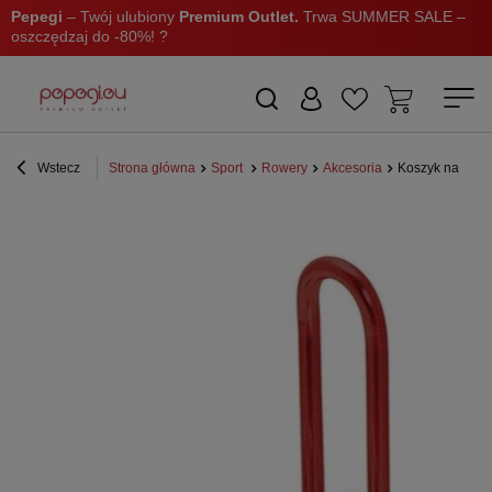
Pepegi
– Twój ulubiony
Premium Outlet.
Trwa SUMMER SALE –
oszczędzaj do -80%! ?
Wstecz
Strona główna
Sport
Rowery
Akcesoria
Koszyk na bido