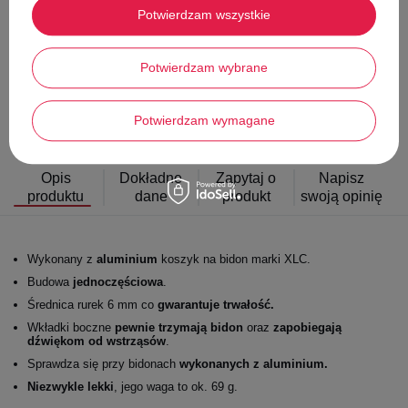
Łatwy zwrot towaru w ciągu
14
dni od zakupu
Potwierdzam wszystkie
Darmowa dostawa od
70,00 zł
Potwierdzam wybrane
Producent
XLC
Kod produktu
2503200707
EAN
4032191841083
Potwierdzam wymagane
Opis
Dokładne
Zapytaj o
Napisz
produktu
dane
produkt
swoją opinię
Wykonany z
aluminium
koszyk na bidon marki XLC.
Budowa
jednoczęściowa
.
Średnica rurek 6 mm co
gwarantuje trwałość.
Wkładki boczne
pewnie trzymają bidon
oraz
zapobiegają
dźwiękom od wstrząsów
.
Sprawdza się przy bidonach
wykonanych z aluminium.
Niezwykle lekki
, jego waga to ok. 69 g.