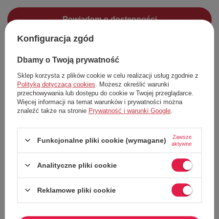
Powiadom o dostępności
Konfiguracja zgód
Możesz kupić także poprzez:
Dbamy o Twoją prywatność
Sklep korzysta z plików cookie w celu realizacji usług zgodnie z
Polityką dotyczącą cookies
. Możesz określić warunki
przechowywania lub dostępu do cookie w Twojej przeglądarce.
Więcej informacji na temat warunków i prywatności można
znaleźć także na stronie
Prywatność i warunki Google
.
Dodaj do listy zakupowej
Zawsze
Funkcjonalne pliki cookie (wymagane)
aktywne
Darmowa dostawa do paczkomatu lub punktu
odbioru
Więcej informacji
Analityczne pliki cookie
Smile - dostawy ze sklepów internetowych przy zamówieniu od 70,00 zł są za
darmo
Reklamowe pliki cookie