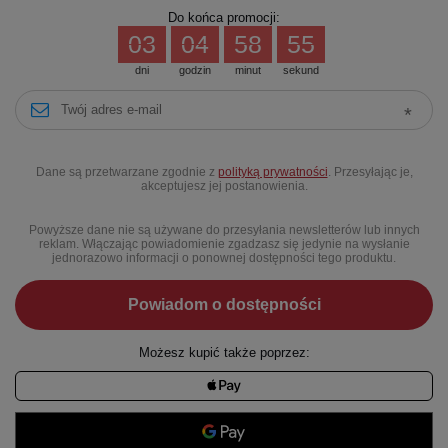
Do końca promocji:
03
04
58
55
dni
godzin
minut
sekund
Dane są przetwarzane zgodnie z
polityką prywatności
. Przesyłając je,
akceptujesz jej postanowienia.
Powyższe dane nie są używane do przesyłania newsletterów lub innych
reklam. Włączając powiadomienie zgadzasz się jedynie na wysłanie
jednorazowo informacji o ponownej dostępności tego produktu.
Powiadom o dostępności
Możesz kupić także poprzez: