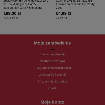
Zestaw czynnik do klimatyzacji 2x 2
Czynnik 2w1 do klimatyzacji
w 1 do klimatyzacji Cool5
FreezeEco zamiennik R1234yf
zamiennik R134a + Mikrofibra
290g
189,00 zł
54,99 zł
402,13 zł / kg
0,19 zł / g
Moje zamówienie
Status zamówienia
Śledzenie przesyłki
Chcę zareklamować produkt
Chcę zwrócić produkt
Chcę wymienić produkt
Kontakt
Moje konto