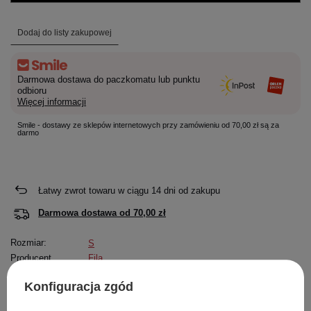
Dodaj do listy zakupowej
Darmowa dostawa do paczkomatu lub punktu
odbioru
Więcej informacji
Smile - dostawy ze sklepów internetowych przy zamówieniu od 70,00 zł są za
darmo
Łatwy zwrot towaru w ciągu
14
dni od zakupu
Darmowa dostawa od
70,00 zł
Rozmiar:
S
Producent
Fila
Kod produktu
682748 A504
Konfiguracja zgód