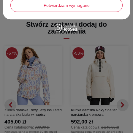
Potwierdzam wymagane
Stwórz zestaw i dodaj do
zamówienia
57%
53%
Kurtka damska Roxy Jetty Insulated
Kurtka damska Roxy Shelter
narciarska biała w napisy
narciarska kremowa
405,00 zł
592,00 zł
Cena katalogowa:
939,00 zł
Cena katalogowa:
1 249,00 zł
Najniższa cena w okresie 30 dni przed
Najniższa cena w okresie 30 dni przed