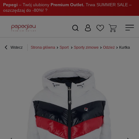
Pepegi
– Twój ulubiony
Premium Outlet.
Trwa SUMMER SALE –
oszczędzaj do -80%! ?
Wstecz
Strona główna
Sport
Sporty zimowe
Odzież
Kurtka dams