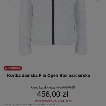
W PROMOCJI
Kurtka damska Fila Open Box narciarska
1 199,00 zł
Cena katalogowa:
456,00 zł
Oszczędzasz
62
% (
743,00 zł
).
Najniższa cena z 30 dni przed obniżką:
430,00 zł