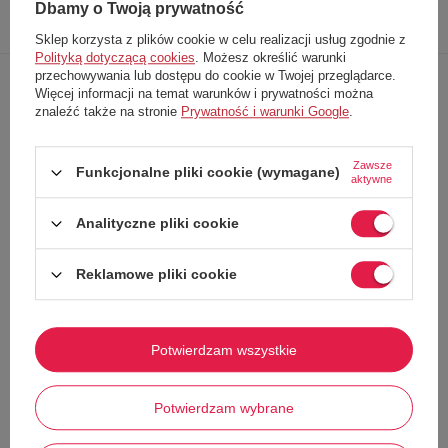
Dbamy o Twoją prywatność
Opis
Dokładne
Zapytaj o
Napisz
produktu
dane
produkt
swoją opinię
Sklep korzysta z plików cookie w celu realizacji usług zgodnie z
Polityką dotyczącą cookies
. Możesz określić warunki
przechowywania lub dostępu do cookie w Twojej przeglądarce.
Więcej informacji na temat warunków i prywatności można
Kurtka narciarska od marki
Fila
znaleźć także na stronie
Prywatność i warunki Google
.
Technologia 3M Thinsulate™
posiada wysokie parametry
izolacyjne
Zawsze
Syntetyczne, ekologiczne wypełnienie
świetnie utrzymuje ciepło
Funkcjonalne pliki cookie (wymagane)
aktywne
Odporna na
wodę
oraz
zimno
, jednocześnie zapewnia
oddychalność
Analityczne pliki cookie
Zintegrowany
kaptur
z regulacją przy pomocy
ściągaczy
Laminowane
zamki
dodatkowo chronią przed przedostaniem się
wody
Reklamowe pliki cookie
Pas śniegowy
chroni przed śniegiem podczas aktywności na stoku
Mankiety zakończone
zamkiem błyskawicznym
Dwie, zasuwane
kieszenie
na dłonie
Potwierdzam wszystkie
Wewnętrzna
, bezpieczna kieszeń
Branding marki
Fila
Potwierdzam wybrane