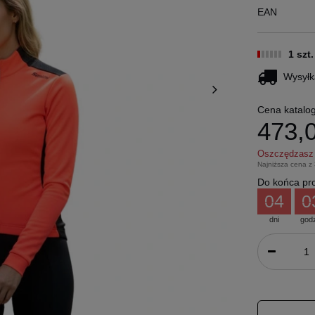
EAN
1 szt
Wysyłk
Cena katalo
473,0
Oszczędzas
Najniższa cena z
Do końca pro
04
0
dni
god