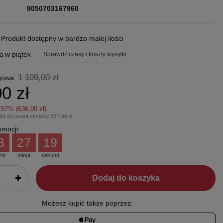
8050703167960
.
Produkt dostępny w bardzo małej ilości
a
w piątek
Sprawdź czasy i koszty wysyłki
1 109,00 zł
gowa:
0 zł
z
57
% (
636,00 zł
).
 30 dni przed obniżką:
557,00 zł
mocji:
3
27
18
zin
minut
sekund
Dodaj do koszyka
Możesz kupić także poprzez: