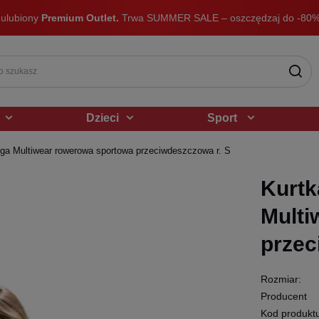
 ulubiony
Premium Outlet.
Trwa SUMMER SALE – oszczędzaj do -80%
Dzieci
Sport
ga Multiwear rowerowa sportowa przeciwdeszczowa r. S
Kurtk
Multi
przec
Rozmiar:
Producent
Kod produkt