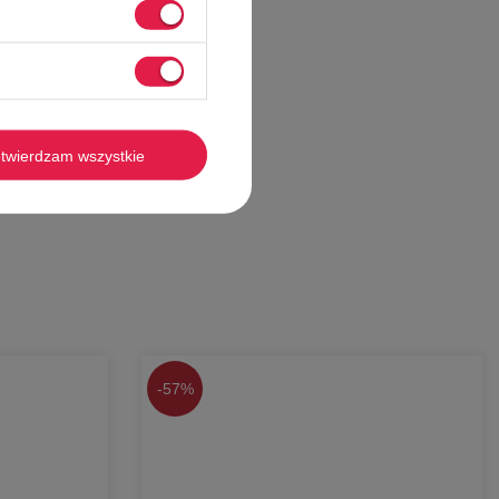
twierdzam wszystkie
-
57%