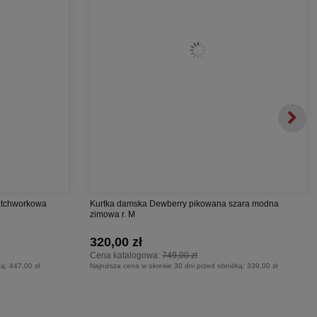
atchworkowa
Kurtka damska Dewberry pikowana szara modna
zimowa r. M
320,00 zł
Cena katalogowa:
749,00 zł
ką:
447,00 zł
Najniższa cena w okresie 30 dni przed obniżką:
339,00 zł