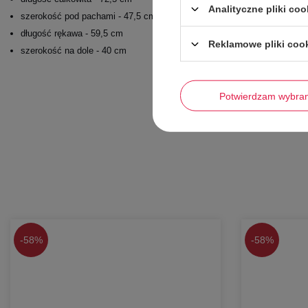
Analityczne pliki coo
szerokość pod pachami - 47,5 cm
długość rękawa - 59,5 cm
Reklamowe pliki coo
szerokość na dole - 40 cm
Potwierdzam wybra
-
58%
-
58%