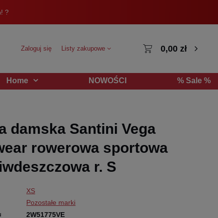
! ?
0,00 zł
Zaloguj się
Listy zakupowe
NOWOŚCI
% Sale %
Home
a damska Santini Vega
wear rowerowa sportowa
iwdeszczowa r. S
XS
Pozostałe marki
u
2W51775VE