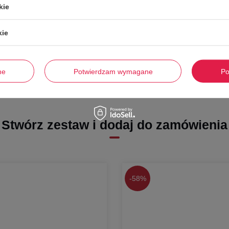
kie
kie
ne
Potwierdzam wymagane
Po
Stwórz zestaw i dodaj do zamówienia
-
58%