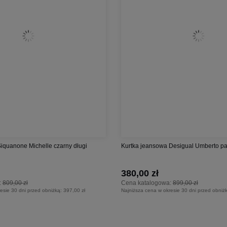
iquanone Michelle czarny długi
Kurtka jeansowa Desigual Umberto p
380,00 zł
:
809,00 zł
Cena katalogowa:
899,00 zł
esie 30 dni przed obniżką:
397,00 zł
Najniższa cena w okresie 30 dni przed obniż