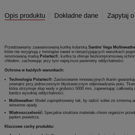
Opis produktu
Dokładne dane
Zapytaj o
Przedstawiamy zaawansowaną kurtkę kolarską
Santini Vega Multiweathe
które nie rezygnują z treningów nawet w niesprzyjających warunkach pog
renomowaną marką
Polartec®
, kurtka ta oferuje bezkompromisową ochro
chłodem, zachowując przy tym najwyższe parametry oddychalności.
Ochrona w każdych warunkach:
Technologia Polartec®:
Zastosowanie innowacyjnych tkanin gwarantuje
zewnątrz przy jednoczesnym błyskawicznym odprowadzaniu potu. Tkani
która utrzymuje słup wody o grubości 5000 mm, zapewniając całkowit
bardzo wysokiej oddychalności.
Multiweather:
Model zaprojektowany tak, by radzić sobie ze zmienną a
wiosenne opady.
Wiatroszczelność:
Specjalna struktura materiału chroni organizm p
pędem powietrza.
Kluczowe cechy produktu: