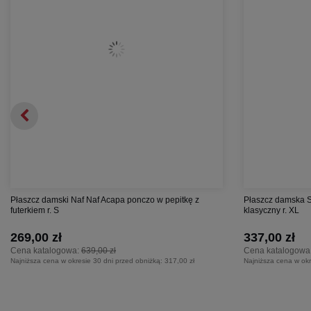
Płaszcz damski Naf Naf Acapa ponczo w pepitkę z
Płaszcz damska S
futerkiem r. S
klasyczny r. XL
269,00 zł
337,00 zł
Cena katalogowa:
639,00 zł
Cena katalogowa
Najniższa cena w okresie 30 dni przed obniżką:
317,00 zł
Najniższa cena w okr