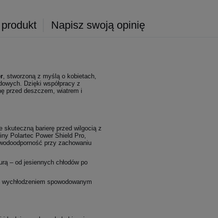
 produkt
Napisz swoją opinię
r
, stworzoną z myślą o kobietach,
odowych. Dzięki współpracy z
nę przed deszczem, wiatrem i
 skuteczną barierę przed wilgocią z
ny Polartec Power Shield Pro,
ą wodoodporność przy zachowaniu
urą – od jesiennych chłodów po
rzed wychłodzeniem spowodowanym