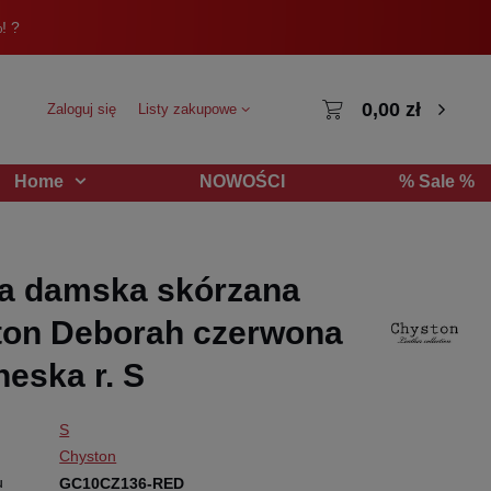
! ?
0,00 zł
Zaloguj się
Listy zakupowe
NOWOŚCI
% Sale %
Home
a damska skórzana
ton Deborah czerwona
eska r. S
S
Chyston
u
GC10CZ136-RED