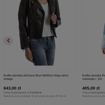
Kurtka damska skórzana Blue Wellford Volga skóra
Kurtka damska Re
vintage
niebieska r. 3XL
643,00 zł
405,00 zł
Cena katalogowa:
1 719,00 zł
Cena katalogowa
Najniższa cena w okresie 30 dni przed obniżką:
857,00 zł
Najniższa cena w okr