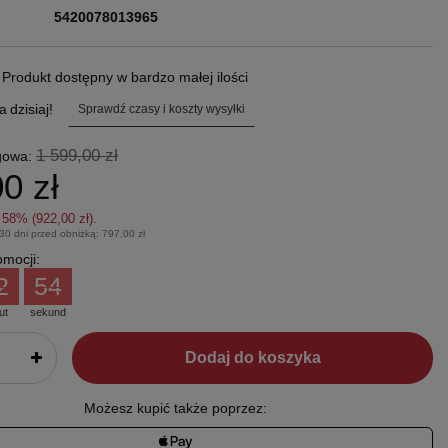
5420078013965
.
Produkt dostępny w bardzo małej ilości
a
dzisiaj!
Sprawdź czasy i koszty wysyłki
1 599,00 zł
gowa:
0 zł
z
58
% (
922,00 zł
).
 30 dni przed obniżką:
797,00 zł
mocji:
2
53
ut
sekund
Dodaj do koszyka
Możesz kupić także poprzez: