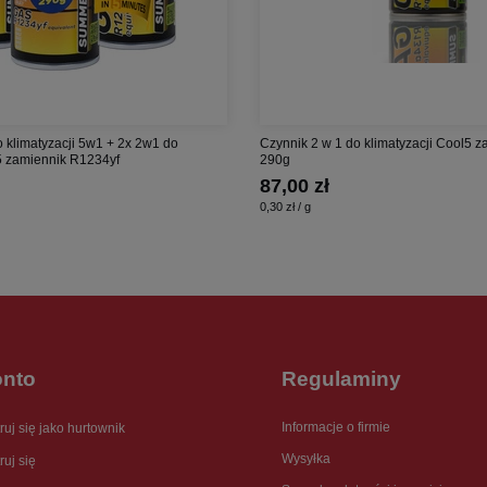
 klimatyzacji 5w1 + 2x 2w1 do
Czynnik 2 w 1 do klimatyzacji Cool5 
l5 zamiennik R1234yf
290g
87,00 zł
0,30 zł / g
onto
Regulaminy
Informacje o firmie
ruj się jako hurtownik
Wysyłka
ruj się