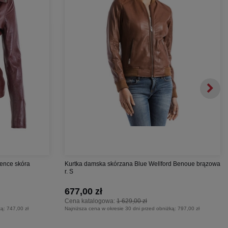
ence skóra
Kurtka damska skórzana Blue Wellford Benoue brązowa
r. S
677,00 zł
Cena katalogowa:
1 629,00 zł
ką:
747,00 zł
Najniższa cena w okresie 30 dni przed obniżką:
797,00 zł