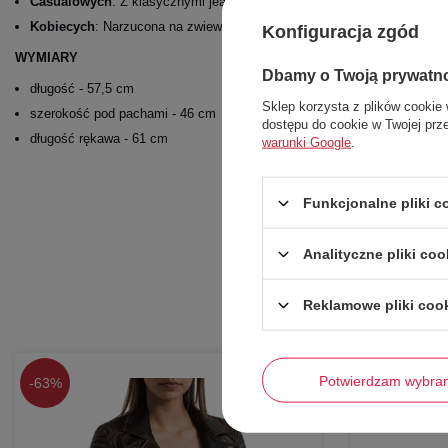
Casualowych
: Z klasycznymi jeansami i białymi sneakersami.
Kobiecych
: Narzucona na zwiewną sukienkę w kwiaty, przełamując jej 
Konfiguracja zgód
WYMIARY
Dbamy o Twoją prywatn
długość - 57,5 cm
Sklep korzysta z plików cookie 
szerokość pod pachami - 46 cm
dostępu do cookie w Twojej prz
długość rękawa - 61 cm
warunki Google
.
Funkcjonalne pliki 
Analityczne pliki coo
Reklamowe pliki coo
Potwierdzam wybra
-
63%
-
58%