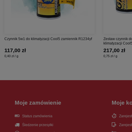
Czynnik 5w1 do klimatyzacji Cool5 zamiennik R1234yf
Zestaw czynnik do
klimatyzacji Coo
117,00 zł
217,00 zł
0,40 zł / g
0,75 zł / g
Moje zamówienie
Moje k
Status zamówienia
Zarejest
Śledzenie przesyłki
Zarejest