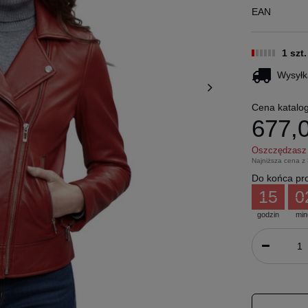
EAN
1 szt
Wysyłk
Cena katalo
677,0
Oszczędzas
Najniższa cena z
Do końca pro
15
0
godzin
min