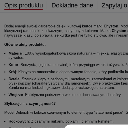
Opis produktu
Dokładne dane
Zapytaj o
Dodaj energii swojej garderobie dzięki kultowej kurtce marki
Chyston
. Mod
klasycznej ramoneski z odważnym, nasyconym kolorem. Marka
Chyston
najwyższej klasy, co sprawia, że kurtka jest nie tylko stylowa, ale i niesam
Główne atuty produktu:
Materiał
: 100% wysokogatunkowa skóra naturalna – miękka, elastyczna 
sylwetce.
Kolor
: Soczysta, głęboka czerwień, która przyciąga wzrok i ożywia każd
Krój
: Klasyczna ramoneska o dopasowanym fasonie, który podkreśla ko
Detale
: Szerokie klapy z ozdobnymi, metalowymi zatrzaskami w kolor
błyskawiczny (charakterystyczny dla ramonesek). Dwie praktyczne kie
Zamki na mankietach rękawów, dodające rockowego charakteru.
Wnętrze
: Estetyczna podszewka w kolorze dopasowanym do skóry.
Stylizacje – z czym ją nosić?
Model Deborah w kolorze czerwonym to element typu "statement piece". Ś
Rockowych
: Z czarnymi rurkami, botkami i ciemnym t-shirtem.