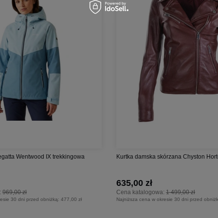
gatta Wentwood IX trekkingowa
Kurtka damska skórzana Chyston Hort
635,00 zł
:
969,00 zł
Cena katalogowa:
1 499,00 zł
esie 30 dni przed obniżką:
477,00 zł
Najniższa cena w okresie 30 dni przed obniż