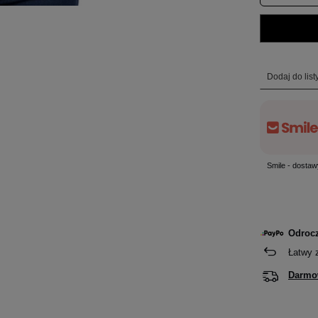
Dodaj do lis
Smile - dostaw
Odrocz
Łatwy 
Darmo