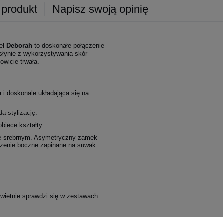
 produkt
Napisz swoją opinię
el
Deborah
to doskonałe połączenie
słynie z wykorzystywania skór
owicie trwała.
i doskonale układająca się na
ą stylizację.
biece kształty.
ze srebrnym. Asymetryczny zamek
szenie boczne zapinane na suwak.
wietnie sprawdzi się w zestawach: