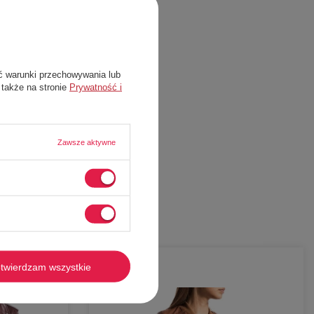
ć warunki przechowywania lub
 także na stronie
Prywatność i
Zawsze aktywne
twierdzam wszystkie
-
58%