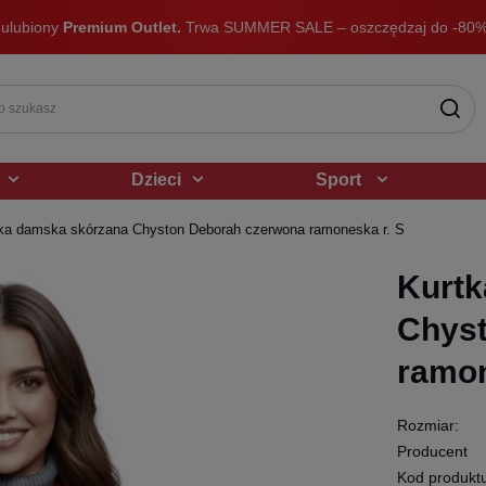
 ulubiony
Premium Outlet.
Trwa SUMMER SALE – oszczędzaj do -80%
Dzieci
Sport
ka damska skórzana Chyston Deborah czerwona ramoneska r. S
Kurtk
Chys
ramon
Rozmiar:
Producent
Kod produkt