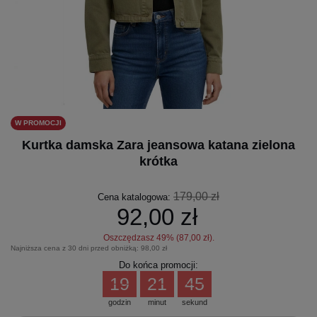
W PROMOCJI
Kurtka damska Zara jeansowa katana zielona
krótka
179,00 zł
Cena katalogowa:
92,00 zł
Oszczędzasz
49
% (
87,00 zł
).
Najniższa cena z 30 dni przed obniżką:
98,00 zł
Do końca promocji:
19
21
44
godzin
minut
sekund