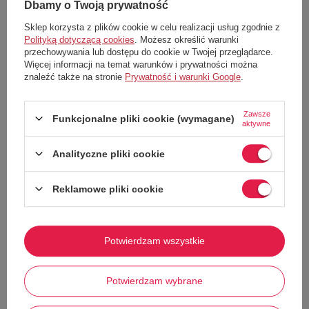
Dbamy o Twoją prywatność
Stylowa damska kurtka typu cropped od renomowanej marki ZARA
Sklep korzysta z plików cookie w celu realizacji usług zgodnie z
łączy klasyczny fason jeansowy z modnym charakterem odzieży typu
utility. Oliwkowy kolor i uniwersalny krój sprawiają, że kurtka doskonale
Polityką dotyczącą cookies
. Możesz określić warunki
wpisuje się w najnowsze trendy, idealnie pasując do wielu codziennych
przechowywania lub dostępu do cookie w Twojej przeglądarce.
stylizacji.
Więcej informacji na temat warunków i prywatności można
znaleźć także na stronie
Prywatność i warunki Google
.
Kluczowe cechy:
Krótki krój:
Pudełkowy fason typu cropped podkreślający talię i
pasujący do spodni z wysokim stanem.
Zawsze
Funkcjonalne pliki cookie (wymagane)
aktywne
Modny kolor:
Khaki / oliwkowa zieleń – stylowa alternatywa dla
klasycznego niebieskiego jeansu.
Analityczne pliki cookie
Klasyczny kołnierzyk:
Nadaje kurtce ponadczasowego charakteru.
Metalowe guziki:
Logowane, solidne zapięcie.
Reklamowe pliki cookie
Naszywane kieszenie
: Dwie kieszenie na piersi z patkami,
praktyczne i stylowe.
Mankiety zapinane:
Regulowane guzikiem dla lepszego
dopasowania.
Potwierdzam wszystkie
Regulowany pasek:
Pasek z tyłu kurtki umożliwiający regulację
obwodu i lepsze dopasowanie do sylwetki.
Pokaż więcej
Solidny materiał:
Wysokiej jakości bawełniany jeans zapewniający
Potwierdzam wybrane
trwałość i komfort noszenia.
Krótka kurtka jeansowa ZARA z regulowanym paskiem z tyłu to