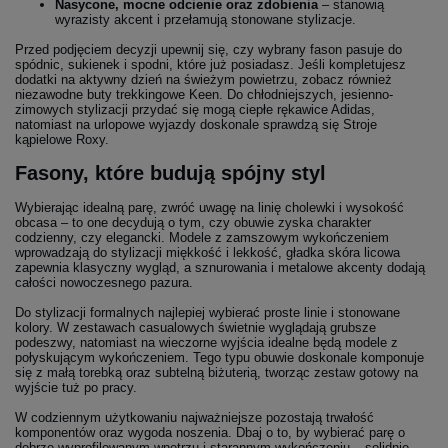
Nasycone, mocne odcienie oraz zdobienia
– stanowią
wyrazisty akcent i przełamują stonowane stylizacje.
Przed podjęciem decyzji upewnij się, czy wybrany fason pasuje do
spódnic, sukienek i spodni, które już posiadasz. Jeśli kompletujesz
dodatki na aktywny dzień na świeżym powietrzu, zobacz również
niezawodne buty trekkingowe Keen. Do chłodniejszych, jesienno-
zimowych stylizacji przydać się mogą ciepłe rękawice Adidas,
natomiast na urlopowe wyjazdy doskonale sprawdzą się Stroje
kąpielowe Roxy.
Fasony, które budują spójny styl
Wybierając idealną parę, zwróć uwagę na linię cholewki i wysokość
obcasa – to one decydują o tym, czy obuwie zyska charakter
codzienny, czy elegancki. Modele z zamszowym wykończeniem
wprowadzają do stylizacji miękkość i lekkość, gładka skóra licowa
zapewnia klasyczny wygląd, a sznurowania i metalowe akcenty dodają
całości nowoczesnego pazura.
Do stylizacji formalnych najlepiej wybierać proste linie i stonowane
kolory. W zestawach casualowych świetnie wyglądają grubsze
podeszwy, natomiast na wieczorne wyjścia idealne będą modele z
połyskującym wykończeniem. Tego typu obuwie doskonale komponuje
się z małą torebką oraz subtelną biżuterią, tworząc zestaw gotowy na
wyjście tuż po pracy.
W codziennym użytkowaniu najważniejsze pozostają trwałość
komponentów oraz wygoda noszenia. Dbaj o to, by wybierać parę o
dobrze wyprofilowanym wnętrzu i starannym wykończeniu – solidnie