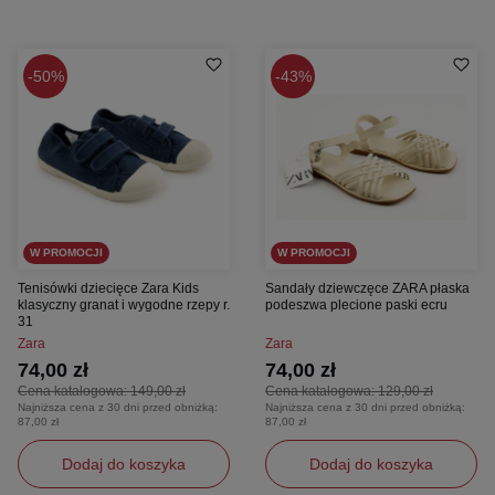
50%
43%
W PROMOCJI
W PROMOCJI
Tenisówki dziecięce Zara Kids
Sandały dziewczęce ZARA płaska
klasyczny granat i wygodne rzepy r.
podeszwa plecione paski ecru
31
Zara
Zara
74,00 zł
74,00 zł
Cena katalogowa:
149,00 zł
Cena katalogowa:
129,00 zł
Najniższa cena z 30 dni przed obniżką:
Najniższa cena z 30 dni przed obniżką:
87,00 zł
87,00 zł
Dodaj do koszyka
Dodaj do koszyka