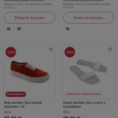
Cena katalogowa:
159,00 zł
Cena katalogowa:
149,00 zł
Najniższa cena z 30 dni przed obniżką:
Najniższa cena z 30 dni przed obniżką:
97,00 zł
87,00 zł
Dodaj do koszyka
Dodaj do koszyka
41
42
41
54%
48%
W PROMOCJI
CHWILOWO NIEDOSTĘPNY
Buty damskie Zara trampki
Klapki damskie Zara czarne z
tenisówki r. 40
kryształkami
Zara
Zara