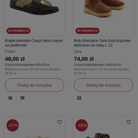
W PROMOCJI
W PROMOCJI
Klapki damskie Coqui Nela czarne
Buty dziecięce Zara Kids brązowe
na platformie
skórzane na rzepy r. 22
Coqui
Zara
48,00 zł
74,00 zł
Cena katalogowa:
89,00 zł
Cena katalogowa:
149,00 zł
Najniższa cena z 30 dni przed obniżką:
Najniższa cena z 30 dni przed obniżką:
49,00 zł
87,00 zł
Dodaj do koszyka
Dodaj do koszyka
36
39
22
47%
48%