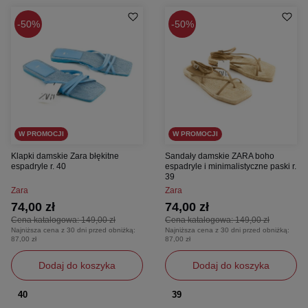
50%
50%
W PROMOCJI
W PROMOCJI
Klapki damskie Zara błękitne
Sandały damskie ZARA boho
espadryle r. 40
espadryle i minimalistyczne paski r.
39
Zara
Zara
74,00 zł
74,00 zł
Cena katalogowa:
149,00 zł
Cena katalogowa:
149,00 zł
Najniższa cena z 30 dni przed obniżką:
Najniższa cena z 30 dni przed obniżką:
87,00 zł
87,00 zł
Dodaj do koszyka
Dodaj do koszyka
40
39