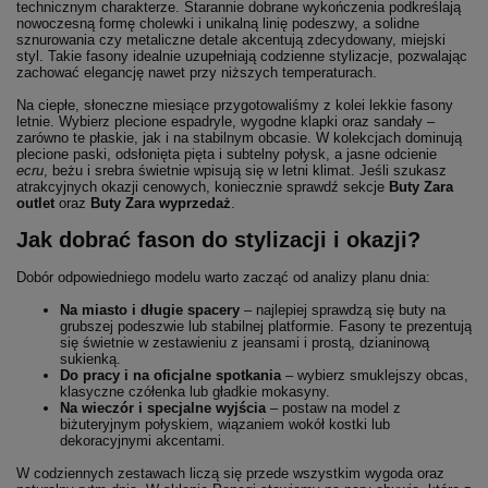
technicznym charakterze. Starannie dobrane wykończenia podkreślają
nowoczesną formę cholewki i unikalną linię podeszwy, a solidne
sznurowania czy metaliczne detale akcentują zdecydowany, miejski
styl. Takie fasony idealnie uzupełniają codzienne stylizacje, pozwalając
zachować elegancję nawet przy niższych temperaturach.
Na ciepłe, słoneczne miesiące przygotowaliśmy z kolei lekkie fasony
letnie. Wybierz plecione espadryle, wygodne klapki oraz sandały –
zarówno te płaskie, jak i na stabilnym obcasie. W kolekcjach dominują
plecione paski, odsłonięta pięta i subtelny połysk, a jasne odcienie
ecru
, beżu i srebra świetnie wpisują się w letni klimat. Jeśli szukasz
atrakcyjnych okazji cenowych, koniecznie sprawdź sekcje
Buty Zara
outlet
oraz
Buty Zara wyprzedaż
.
Jak dobrać fason do stylizacji i okazji?
Dobór odpowiedniego modelu warto zacząć od analizy planu dnia:
Na miasto i długie spacery
– najlepiej sprawdzą się buty na
grubszej podeszwie lub stabilnej platformie. Fasony te prezentują
się świetnie w zestawieniu z jeansami i prostą, dzianinową
sukienką.
Do pracy i na oficjalne spotkania
– wybierz smuklejszy obcas,
klasyczne czółenka lub gładkie mokasyny.
Na wieczór i specjalne wyjścia
– postaw na model z
biżuteryjnym połyskiem, wiązaniem wokół kostki lub
dekoracyjnymi akcentami.
W codziennych zestawach liczą się przede wszystkim wygoda oraz