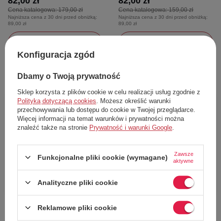
82,00 zł
82,00 zł
Cena katalogowa:
179,00 zł
Cena katalogowa:
159,00 zł
Najniższa cena z 30 dni przed obniżką:
Najniższa cena z 30 dni przed obniżką:
89,00 zł
89,00 zł
Dodaj do koszyka
Przejdź do karty towaru
Konfiguracja zgód
40
38
Dbamy o Twoją prywatność
Sklep korzysta z plików cookie w celu realizacji usług zgodnie z
Polityką dotyczącą cookies
. Możesz określić warunki
46%
48%
przechowywania lub dostępu do cookie w Twojej przeglądarce.
Więcej informacji na temat warunków i prywatności można
znaleźć także na stronie
Prywatność i warunki Google
.
Zawsze
Funkcjonalne pliki cookie (wymagane)
aktywne
Analityczne pliki cookie
CHWILOWO NIEDOSTĘPNY
CHWILOWO NIEDOSTĘPNY
Klapki dziecięce ZARA chodaki
Sandały dziewczęce ZARA
Reklamowe pliki cookie
zielone
plecione paski na rzepy ecru
Zara
Zara