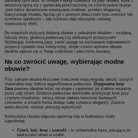
naturalny rytm dnia. W sklepie Pepegi stawiamy na pary obuwia, które z
łatwością łączą się z garderobą przeznaczoną na zróżnicowane okazje.
Jeśli lubisz dynamiczne rozwiązania modowe, przełam elegancję
klasycznego modelu, łącząc go z prostym płaszczem typu
oversize
lub
szerokimi spodniami – taki kontrast daje niezwykle ciekawy,
nowoczesny efekt.
Do miejskich stylizacji dobieraj obuwie z unikalnym detalem – ozdobną
fakturą skóry, grubszą podeszwą czy delikatnym przeszyciem.
Wybierając konkretną parę, zwróć uwagę na zachowanie odpowiednich
proporcji sylwetki oraz kolorystykę, dzięki czemu wybrane obuwie
idealnie wpisze się w Twoje codzienne i wieczorne zestawy.
Na co zwrócić uwagę, wybierając modne
obuwie?
Przy zakupie obuwia kluczowe znaczenie mają wygoda, jakość użytych
materiałów oraz dobrze wyprofilowana podeszwa.
Oryginalne buty
Zara
powinny idealnie leżeć na stopie i zapewniać jej stabilne wsparcie
przez cały dzień. Grubsza podeszwa doskonale amortyzuje krok przy
częstym chodzeniu, niższy obcas ułatwia tworzenie biurowych
zestawów, a smukła forma dodaje całej sylwetce elegancji. Zawsze
warto docenić również precyzję wykończeń.
Kolorystyka obuwia odgrywa ogromną rolę w budowaniu szafy
kapsułowej:
Czerń, beż, brąz i szarość
– to uniwersalna baza, pasująca do
większości ubrań w szafie.