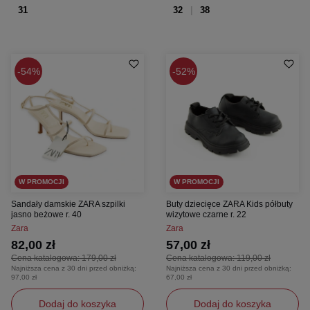
31
32
38
54%
52%
W PROMOCJI
W PROMOCJI
Sandały damskie ZARA szpilki
Buty dziecięce ZARA Kids półbuty
jasno beżowe r. 40
wizytowe czarne r. 22
Zara
Zara
82,00 zł
57,00 zł
Cena katalogowa:
179,00 zł
Cena katalogowa:
119,00 zł
Najniższa cena z 30 dni przed obniżką:
Najniższa cena z 30 dni przed obniżką:
97,00 zł
67,00 zł
Dodaj do koszyka
Dodaj do koszyka