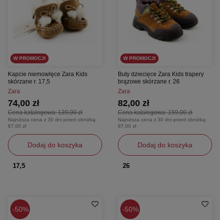
W PROMOCJI
W PROMOCJI
Kapcie niemowlęce Zara Kids
Buty dziecięce Zara Kids trapery
skórzane r. 17,5
brązowe skórzane r. 26
Zara
Zara
74,00 zł
82,00 zł
Cena katalogowa:
139,00 zł
Cena katalogowa:
159,00 zł
Najniższa cena z 30 dni przed obniżką:
Najniższa cena z 30 dni przed obniżką:
87,00 zł
97,00 zł
Dodaj do koszyka
Dodaj do koszyka
17,5
26
50%
50%