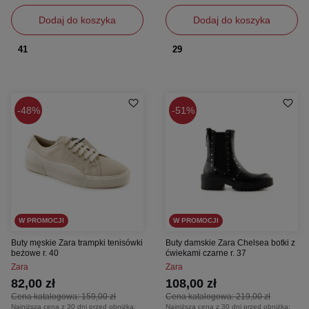
Dodaj do koszyka
Dodaj do koszyka
41
29
48%
51%
W PROMOCJI
W PROMOCJI
Buty męskie Zara trampki tenisówki
Buty damskie Zara Chelsea botki z
beżowe r. 40
ćwiekami czarne r. 37
Zara
Zara
82,00 zł
108,00 zł
Cena katalogowa:
159,00 zł
Cena katalogowa:
219,00 zł
Najniższa cena z 30 dni przed obniżką:
Najniższa cena z 30 dni przed obniżką: