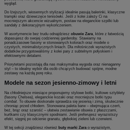
wygląd.
Do lżejszych, wiosennych stylizacji idealnie pasują balerinki, klasyczne
trampki oraz dziewczęce tenisówki. Jeśli z kolei zależy Ci na
mocniejszym akcencie wizualnym, postaw na eleganckie szpilki lub
sandały z dekoracyjnym wykończeniem.
W asortymencie bez trudu odnajdziesz
obuwie Zara
, które z łatwością
dopasujesz do swojej codziennej garderoby. Stawiamy na
ponadczasowe fasony w stonowanych kolorach oraz modele o
czystych, minimalistycznych liniach. Dla miłośniczek wyrazistych
dodatków przygotowaliśmy z kolei pary z subtelnym połyskiem i
efektownymi detalami.
Priorytetami pozostają dla nas maksymalna wygoda oraz nienaganny
styl – to idealny wybór dla osób chcących budować spójne, modne
zestawy na każdą porę roku.
Modele na sezon jesienno-zimowy i letni
Na chłodniejsze miesiące proponujemy stylowe botki, kultowe sztyblety
(fasony Chelsea), eleganckie kozaki oraz mocniejsze botki typu
combat
. To obuwie doskonale sprawdza się jesienią i zimą, skutecznie
chroniąc przed chłodem. Stonowana paleta barw – obejmująca czerń,
beż, brąz oraz szarość – ułatwia zestawianie obuwia z płaszczami,
kurtkami czy klasycznymi spodniami. Jeśli preferujesz wyrazistszy
efekt, sięgnij po odcienie granatu, głębokiej zieleni lub czerwieni.
W tej sekcji znajdziesz również
buty marki Zara
o wyrazistym,