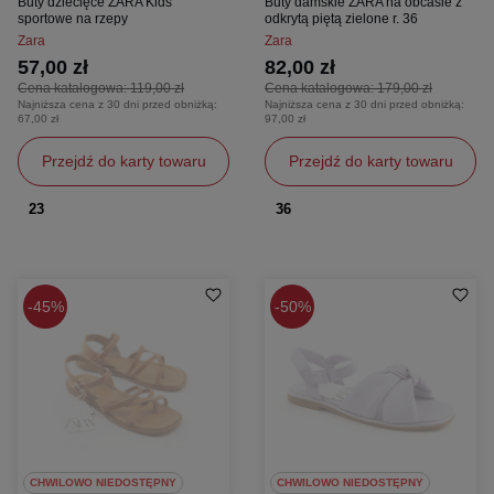
Buty dziecięce ZARA Kids
Buty damskie ZARA na obcasie z
sportowe na rzepy
odkrytą piętą zielone r. 36
Zara
Zara
57,00 zł
82,00 zł
Cena katalogowa:
119,00 zł
Cena katalogowa:
179,00 zł
Najniższa cena z 30 dni przed obniżką:
Najniższa cena z 30 dni przed obniżką:
67,00 zł
97,00 zł
Przejdź do karty towaru
Przejdź do karty towaru
23
36
45%
50%
CHWILOWO NIEDOSTĘPNY
CHWILOWO NIEDOSTĘPNY