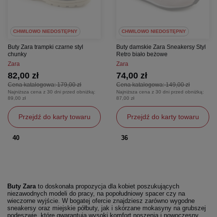
CHWILOWO NIEDOSTĘPNY
CHWILOWO NIEDOSTĘPNY
Buty Zara trampki czarne styl
Buty damskie Zara Sneakersy Styl
chunky
Retro biało beżowe
Zara
Zara
82,00 zł
74,00 zł
Cena katalogowa:
179,00 zł
Cena katalogowa:
149,00 zł
Najniższa cena z 30 dni przed obniżką:
Najniższa cena z 30 dni przed obniżką:
89,00 zł
87,00 zł
Przejdź do karty towaru
Przejdź do karty towaru
40
36
Buty Zara
to doskonała propozycja dla kobiet poszukujących
niezawodnych modeli do pracy, na popołudniowy spacer czy na
wieczorne wyjście. W bogatej ofercie znajdziesz zarówno wygodne
sneakersy oraz miejskie półbuty, jak i skórzane mokasyny na grubszej
podeszwie, które gwarantują wysoki komfort noszenia i nowoczesny