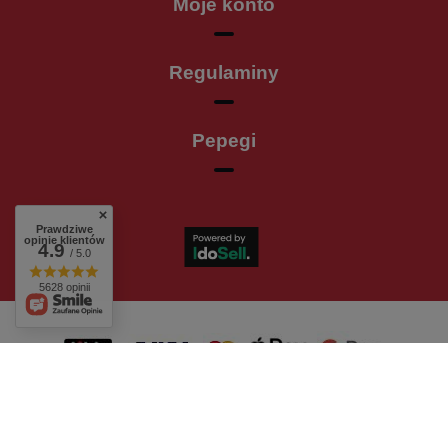
Moje konto
Regulaminy
Pepegi
Prawdziwe
opinie klientów
4.9
/ 5.0
5628 opinii