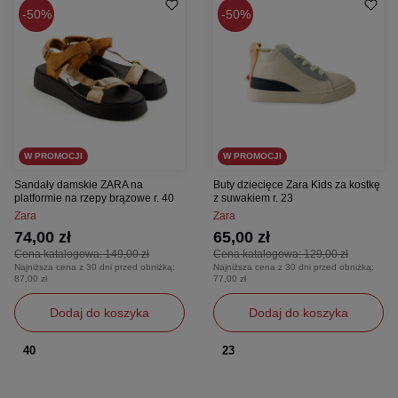
50%
50%
W PROMOCJI
W PROMOCJI
Sandały damskie ZARA na
Buty dziecięce Zara Kids za kostkę
platformie na rzepy brązowe r. 40
z suwakiem r. 23
Zara
Zara
74,00 zł
65,00 zł
Cena katalogowa:
149,00 zł
Cena katalogowa:
129,00 zł
Najniższa cena z 30 dni przed obniżką:
Najniższa cena z 30 dni przed obniżką:
87,00 zł
77,00 zł
Dodaj do koszyka
Dodaj do koszyka
40
23