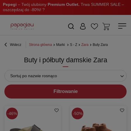
Pepegi
– Twój ulubiony
Premium Outlet.
Trwa SUMMER SALE –
oszczędzaj do -80%! ?
Wstecz
Strona główna
Marki
S - Z
Zara
Buty Zara
Buty i półbuty damskie Zara
Sortuj po nazwie rosnąco
Filtrowanie
46%
50%