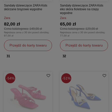
Sandały dziewczęce ZARA Kids
Sandały dziewczęce ZARA Kids
skórzane brązowe wygodne
eko skóra fioletowe na rzepy
wygodne
Zara
Zara
82,00 zł
65,00 zł
Cena katalogowa:
149,00 zł
Cena katalogowa:
129,00 zł
Najniższa cena z 30 dni przed obniżką:
Najniższa cena z 30 dni przed obniżką:
97,00 zł
77,00 zł
Przejdź do karty towaru
Przejdź do karty towaru
31
32
54%
51%