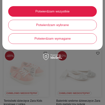
48,00 zł
57,00 zł
Cena katalogowa:
89,00 zł
Cena katalogowa:
109,00 zł
Potwierdzam wszystkie
Najniższa cena z 30 dni przed obniżką:
Najniższa cena z 30 dni przed obniżką:
57,00 zł
67,00 zł
Potwierdzam wybrane
Przejdź do karty towaru
Przejdź do karty towaru
23
22
Potwierdzam wymagane
48%
50%
CHWILOWO NIEDOSTĘPNY
CHWILOWO NIEDOSTĘPNY
Tenisówki dziecięce Zara Kids
Balerinki srebrne dziewczęce Zara
koralowe z rybką
Kids metaliczny połysk