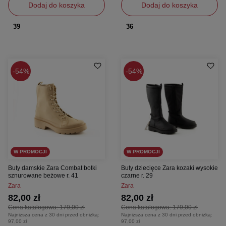
Dodaj do koszyka
Dodaj do koszyka
39
36
54%
54%
W PROMOCJI
W PROMOCJI
Buty damskie Zara Combat botki
Buty dziecięce Zara kozaki wysokie
sznurowane beżowe r. 41
czarne r. 29
Zara
Zara
82,00 zł
82,00 zł
Cena katalogowa:
179,00 zł
Cena katalogowa:
179,00 zł
Najniższa cena z 30 dni przed obniżką:
Najniższa cena z 30 dni przed obniżką:
97,00 zł
97,00 zł