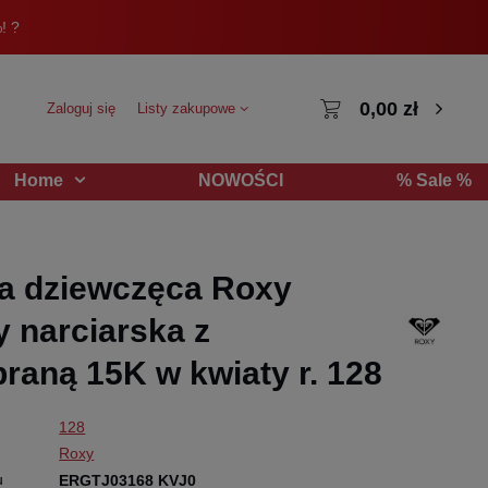
! ?
0,00 zł
Zaloguj się
Listy zakupowe
NOWOŚCI
% Sale %
Home
a dziewczęca Roxy
 narciarska z
aną 15K w kwiaty r. 128
128
Roxy
u
ERGTJ03168 KVJ0