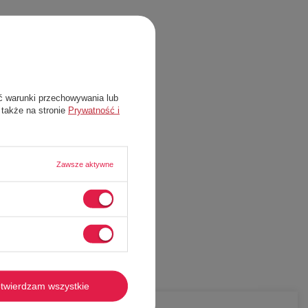
ć warunki przechowywania lub
 także na stronie
Prywatność i
Zawsze aktywne
twierdzam wszystkie