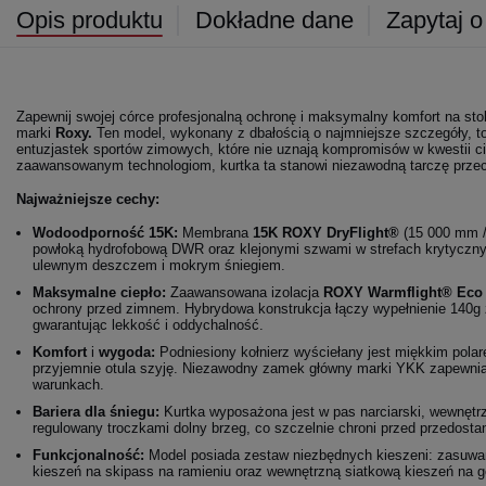
Opis produktu
Dokładne dane
Zapytaj o
Zapewnij swojej córce profesjonalną ochronę i maksymalny komfort na st
marki
Roxy.
Ten model, wykonany z dbałością o najmniejsze szczegóły, t
entuzjastek sportów zimowych, które nie uznają kompromisów w kwestii cie
zaawansowanym technologiom, kurtka ta stanowi niezawodną tarczę przeciw
Najważniejsze cechy:
Wodoodporność 15K:
Membrana
15K ROXY DryFlight®
(15 000 mm / 
powłoką hydrofobową DWR oraz klejonymi szwami w strefach krytyczny
ulewnym deszczem i mokrym śniegiem.
Maksymalne ciepło:
Zaawansowana izolacja
ROXY Warmflight® Eco
ochrony przed zimnem. Hybrydowa konstrukcja łączy wypełnienie 140g 
gwarantując lekkość i oddychalność.
Komfort
i
wygoda:
Podniesiony kołnierz wyściełany jest miękkim polar
przyjemnie otula szyję. Niezawodny zamek główny marki YKK zapewnia
warunkach.
Bariera dla śniegu:
Kurtka wyposażona jest w pas narciarski, wewnętr
regulowany troczkami dolny brzeg, co szczelnie chroni przed przedosta
Funkcjonalność:
Model posiada zestaw niezbędnych kieszeni: zasuwan
kieszeń na skipass na ramieniu oraz wewnętrzną siatkową kieszeń na g