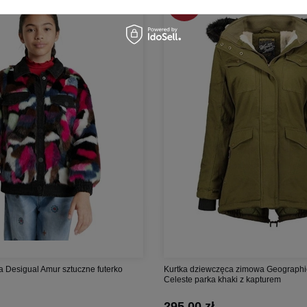
-
61%
a Desigual Amur sztuczne futerko
Kurtka dziewczęca zimowa Geographi
Celeste parka khaki z kapturem
295,00 zł