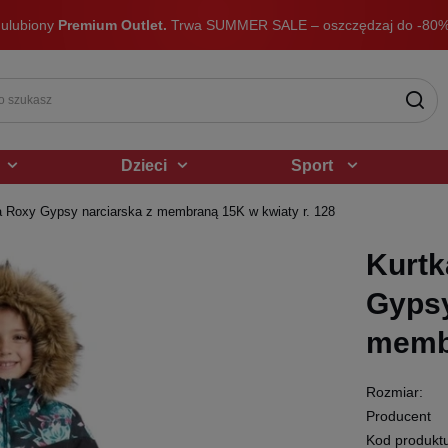
 ulubiony
Premium Outlet.
Trwa SUMMER SALE – oszczędzaj do -80%
Dzieci
Sport
 Roxy Gypsy narciarska z membraną 15K w kwiaty r. 128
Kurtk
Gypsy
membr
Rozmiar:
Producent
Kod produkt