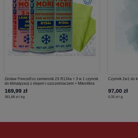
Zestaw FreezeEco zamiennik 2X R134a + 3 w 1 czynnik
Czynnik 2w1 do k
do klimatyzacji z olejem i uszczelniaczem + Mikrofibra
169,99 zł
97,00 zł
361,68 zł / kg
0,33 zł / g