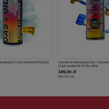
limatyzacji Cool5 zamiennik R1234yf
Czynnik do klimatyzacji 5w1 + przewó
Cool5 zamiennik R134a 290g
189,00 zł
402,13 zł / kg