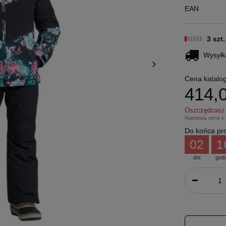
EAN
3 szt
Wysyłk
Cena katalo
414,0
Oszczędzas
Najniższa cena z
Do końca pro
02
1
dni
god