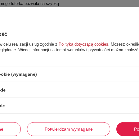
znego futerka pozwala na szybką
rzygotowane na każde zimowe
ość
w celu realizacji usług zgodnie z
Polityką dotyczącą cookies
. Możesz określi
eglądarce. Więcej informacji na temat warunków i prywatności można znaleźć
cookie (wymagane)
kie
kie
Stwórz zestaw i dodaj do zamówienia
ne
Potwierdzam wymagane
Po