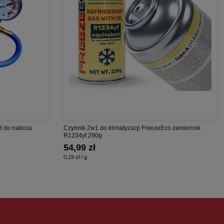
d do nabicia
Czynnik 2w1 do klimatyzacji FreezeEco zamiennik
R1234yf 290g
54,99 zł
0,19 zł / g