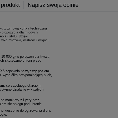
 produkt
Napisz swoją opinię
oku z zimową kurtką techniczną
o propozycja dla młodych
pła i stylu. Dzięki
ko mrozowi, wiatrowi i wilgoci.
10 000 g) w połączeniu z trwałą
ch skutecznie chroni przed
 X3
zapewnia najwyższy poziom
z wyściółką przypominającą puch,
em, co zapobiega otarciom i
 płynne działanie w każdych
zne mankiety z Lycry oraz
niem się śniegu pod ubranie.
e kieszenie do ogrzewania dłoni,
ogle.