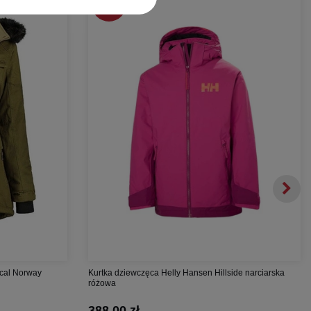
-
29%
cal Norway
Kurtka dziewczęca Helly Hansen Hillside narciarska
różowa
388,00 zł