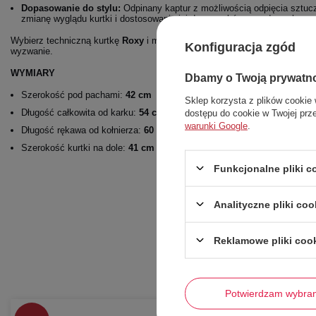
Dopasowanie do stylu:
Odpinany kaptur z możliwością odpięcia sztuc
zmianę wyglądu kurtki i dostosowanie jej do warunków pogodowych.
Wybierz techniczną kurtkę
Roxy
i miej pewność, że Twoje dziecko jest p
Konfiguracja zgód
wyzwanie.
WYMIARY
Dbamy o Twoją prywatn
Szerokość pod pachami:
42 cm
Sklep korzysta z plików cookie 
Długość całkowita od karku:
54 cm
dostępu do cookie w Twojej prz
warunki Google
.
Długość rękawa od kołnierza:
60 cm
Szerokość kurtki na dole:
41 cm
Funkcjonalne pliki 
Analityczne pliki coo
Reklamowe pliki coo
Potwierdzam wybra