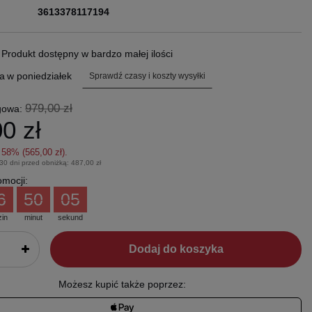
3613378117194
.
Produkt dostępny w bardzo małej ilości
a
w poniedziałek
Sprawdź czasy i koszty wysyłki
979,00 zł
gowa:
0 zł
z
58
% (
565,00 zł
).
 30 dni przed obniżką:
487,00 zł
mocji:
6
50
04
zin
minut
sekund
Dodaj do koszyka
Możesz kupić także poprzez: