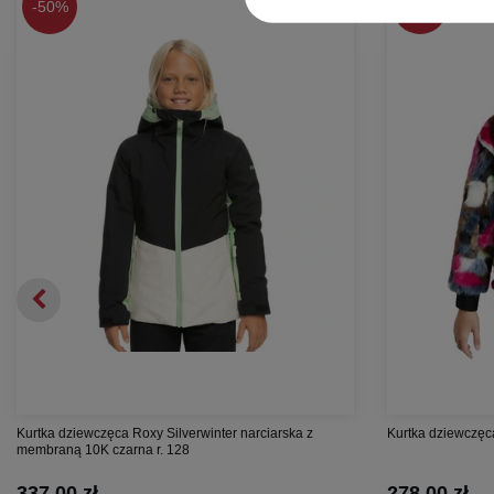
-
50%
-
59%
Kurtka dziewczęca Roxy Silverwinter narciarska z
Kurtka dziewczęc
membraną 10K czarna r. 128
337,00 zł
278,00 zł