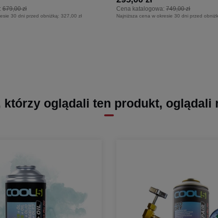
:
679,00 zł
Cena katalogowa:
749,00 zł
esie 30 dni przed obniżką:
327,00 zł
Najniższa cena w okresie 30 dni przed obniż
, którzy oglądali ten produkt, oglądali