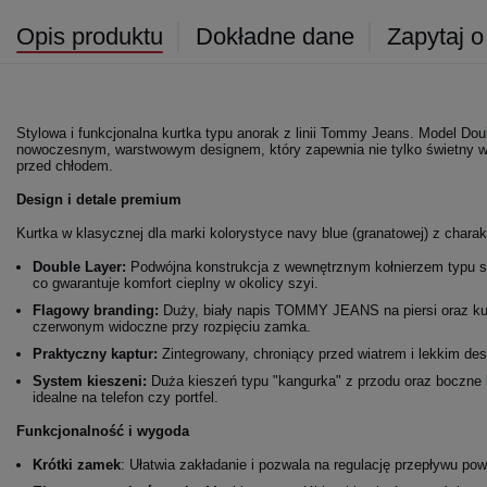
Opis produktu
Dokładne dane
Zapytaj o
Stylowa i funkcjonalna kurtka typu anorak z linii Tommy Jeans. Model Dou
nowoczesnym, warstwowym designem, który zapewnia nie tylko świetny wy
przed chłodem.
Design i detale premium
Kurtka w klasycznej dla marki kolorystyce navy blue (granatowej) z chara
Double Layer:
Podwójna konstrukcja z wewnętrznym kołnierzem typu 
co gwarantuje komfort cieplny w okolicy szyi.
Flagowy branding:
Duży, biały napis TOMMY JEANS na piersi oraz kul
czerwonym widoczne przy rozpięciu zamka.
Praktyczny kaptur:
Zintegrowany, chroniący przed wiatrem i lekkim de
System kieszeni:
Duża kieszeń typu "kangurka" z przodu oraz boczne 
idealne na telefon czy portfel.
Funkcjonalność i wygoda
Krótki zamek
: Ułatwia zakładanie i pozwala na regulację przepływu pow