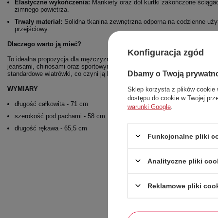
Elastyczne wykończenia:
Mankiety oraz dół kurtki zakończone ściąga
zimnego powietrza.
Trwały materiał:
Solidna tkanina zewnętrzna odporna na codzienne uży
przejściowy.
Dlaczego warto ją mieć?
Konfiguracja zgód
To idealna propozycja dla mężczyzn ceniących styl streetwear i preppy. K
jeansami, chinosami oraz sportowym obuwiem. Dzięki "warstwowej" budowie
Dbamy o Twoją prywatn
standardowe wiatrówki, co czyni ją bardzo uniwersalnym elementem garde
WYMIARY
Sklep korzysta z plików cookie 
dostępu do cookie w Twojej prz
długość całkowita - 71 cm
warunki Google
.
szerokość pod pachami - 58 cm
długość rękawa - 65,5 cm
Funkcjonalne pliki 
Analityczne pliki coo
Reklamowe pliki coo