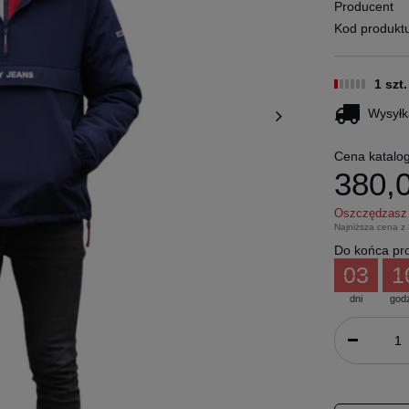
Producent
Kod produkt
1 szt
Wysyłk
Cena katalo
380,0
Oszczędzas
Najniższa cena z
Do końca pro
03
1
dni
god