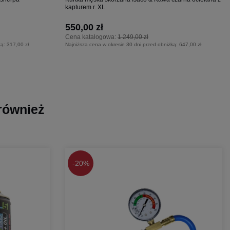
kapturem r. XL
550,00 zł
Cena katalogowa:
1 249,00 zł
ką:
317,00 zł
Najniższa cena w okresie 30 dni przed obniżką:
647,00 zł
 również
-
20%