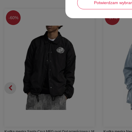
Potwierdzam wybra
-
60%
-
57%
Kurtka męska Santa Cruz MFG oval Dot przejściowa r. M
Kurtka męska New