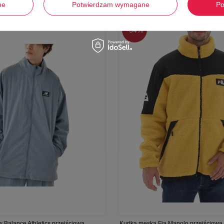
ne
Potwierdzam wymagane
Po
-
54%
 Balance Athletics przejściowa
Kurtka męska Fia Manolo przejściowa