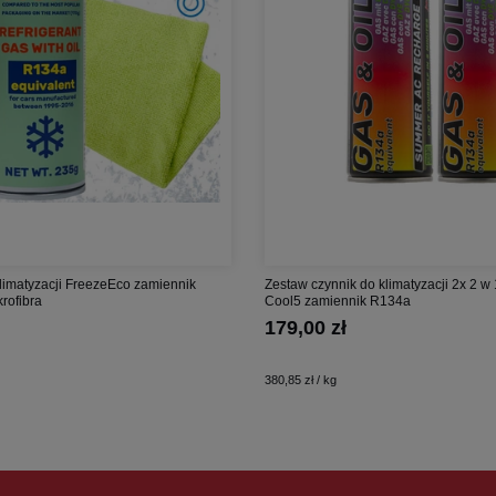
limatyzacji FreezeEco zamiennik
Zestaw czynnik do klimatyzacji 2x 2 w 
rofibra
Cool5 zamiennik R134a
179,00 zł
380,85 zł / kg