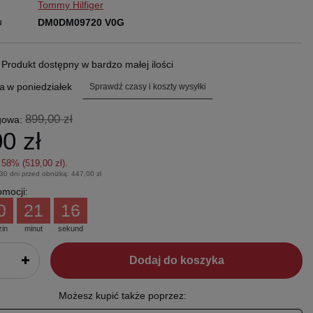
Tommy Hilfiger
u
DM0DM09720 V0G
.
Produkt dostępny w bardzo małej ilości
a
w poniedziałek
Sprawdź czasy i koszty wysyłki
899,00 zł
gowa:
0 zł
z
58
% (
519,00 zł
).
 30 dni przed obniżką:
447,00 zł
mocji:
0
21
15
zin
minut
sekund
Dodaj do koszyka
Możesz kupić także poprzez: