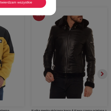
twierdzam wszystkie
-
56%
 sherpa
Kurtka męska skórzana Isaco & Kawa czarna ocielana z