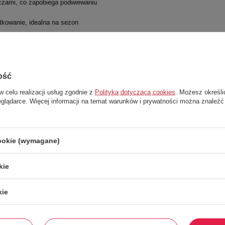
czami, co zapobiega podwiewaniu
tkowanie, idealna na sezon
urtka świetnie komponuje się z
 jest znacznie cieplejsza niż
ość
roby.
w celu realizacji usług zgodnie z
Polityką dotyczącą cookies
. Możesz określi
eglądarce. Więcej informacji na temat warunków i prywatności można znaleźć
cookie (wymagane)
kie
kie
Stwórz zestaw i dodaj do zamówienia