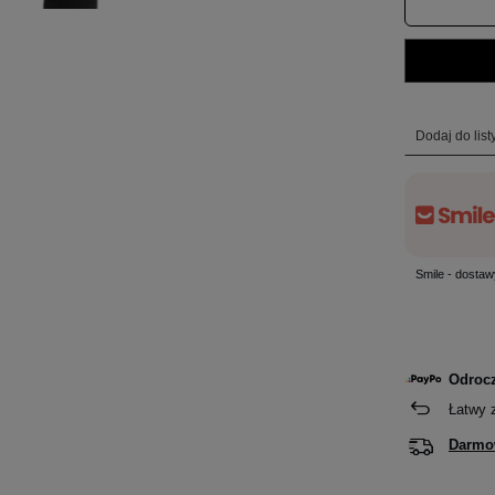
Dodaj do lis
Smile - dostaw
Odrocz
Łatwy 
Darmo