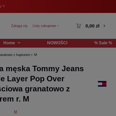
! ?
0,00 zł
Zaloguj się
Listy zakupowe
NOWOŚCI
% Sale %
Home
anatowo z kapturem r. M
ka męska Tommy Jeans
e Layer Pop Over
ściowa granatowo z
rem r. M
M