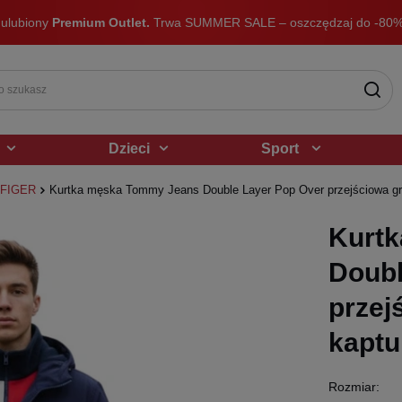
 ulubiony
Premium Outlet.
Trwa SUMMER SALE – oszczędzaj do -80%
Dzieci
Sport
LFIGER
Kurtka męska Tommy Jeans Double Layer Pop Over przejściowa gr
Kurt
Doubl
przej
kaptu
Rozmiar: