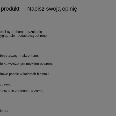
 produkt
Napisz swoją opinię
ble Layer charakteryzuje się
gląd, ale i dodatkową ochronę
kterystycznymi akcentami:
stójka wyłożonym miękkim polarem,
towe panele w kolorach białym i
szczem.
kieszenie zapinane na zamki,
ietrza.