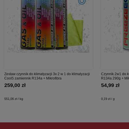
Zestaw czynnik do klimatyzacji 3x 2 w 1 do klimatyzacji
Czynnik 2w1 do k
Cool5 zamiennik R134a + Mikrofibra
R134a 290g + Mik
259,00 zł
54,99 zł
551,06 zł / kg
0,19 zł / g