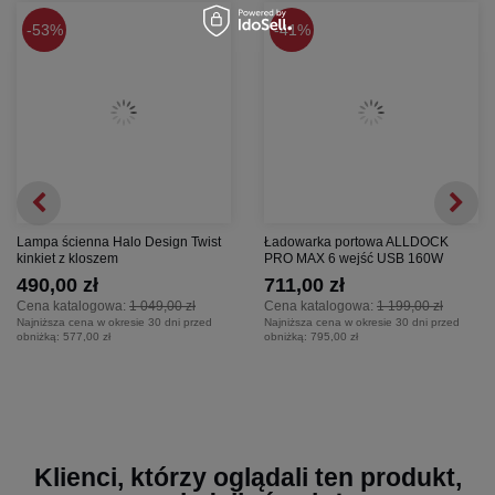
Wysokość: 64 cm
53%
41%
Specyfikacja techniczna:
Gwint oprawki:
E27
Klasa energetyczna:
F
Klasa elektryczna:
Klasa 2
Moc maksymalna:
60 W
Napięcie:
110/220 V
Częstotliwość:
50/60 Hz
Lampa ścienna Halo Design Twist
Ładowarka portowa ALLDOCK
kinkiet z kloszem
PRO MAX 6 wejść USB 160W
490,00 zł
711,00 zł
Cena katalogowa:
1 049,00 zł
Cena katalogowa:
1 199,00 zł
Najniższa cena w okresie 30 dni przed
Najniższa cena w okresie 30 dni przed
obniżką:
577,00 zł
obniżką:
795,00 zł
Klienci, którzy oglądali ten produkt,