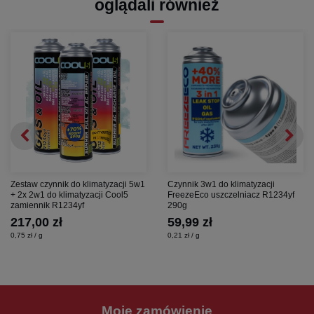
oglądali również
Zestaw czynnik do klimatyzacji 5w1
Czynnik 3w1 do klimatyzacji
+ 2x 2w1 do klimatyzacji Cool5
FreezeEco uszczelniacz R1234yf
zamiennik R1234yf
290g
217,00 zł
59,99 zł
0,75 zł / g
0,21 zł / g
Moje zamówienie