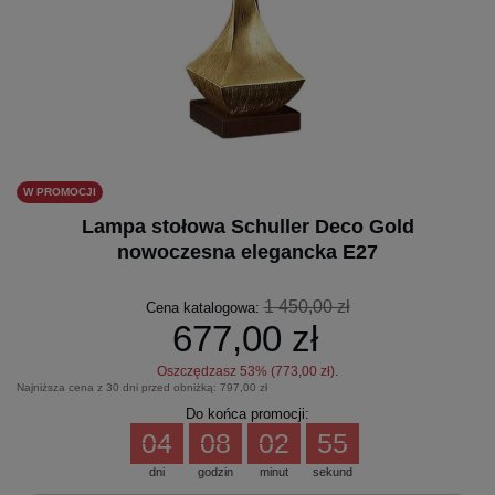
W PROMOCJI
Lampa stołowa Schuller Deco Gold
nowoczesna elegancka E27
1 450,00 zł
Cena katalogowa:
677,00 zł
Oszczędzasz
53
% (
773,00 zł
).
Najniższa cena z 30 dni przed obniżką:
797,00 zł
Do końca promocji:
04
08
02
55
dni
godzin
minut
sekund