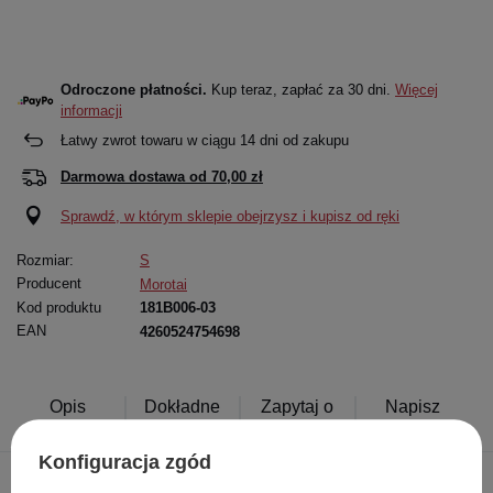
Odroczone płatności.
Kup teraz, zapłać za 30 dni.
Więcej
informacji
Łatwy zwrot towaru w ciągu
14
dni od zakupu
Darmowa dostawa od
70,00 zł
Sprawdź, w którym sklepie obejrzysz i kupisz od ręki
Rozmiar:
S
Producent
Morotai
Kod produktu
181B006-03
EAN
4260524754698
Opis
Dokładne
Zapytaj o
Napisz
produktu
dane
produkt
swoją opinię
Konfiguracja zgód