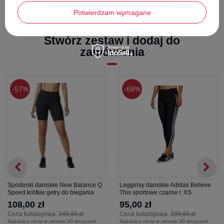
Potwierdzam wymagane
Stwórz zestaw i dodaj do
zamówienia
57%
68%
Spodenki damskie New Balance Q
Legginsy damskie Adidas Believe
Speed krótkie getry do biegania
This sportowe czarne r. XS
108,00 zł
95,00 zł
Cena katalogowa:
249,00 zł
Cena katalogowa:
299,00 zł
Najniższa cena w okresie 30 dni przed
Najniższa cena w okresie 30 dni przed