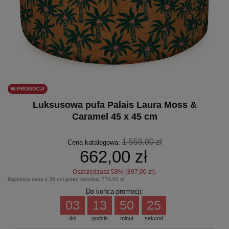
W PROMOCJI
Luksusowa pufa Palais Laura Moss &
Caramel 45 x 45 cm
1 559,00 zł
Cena katalogowa:
662,00 zł
Oszczędzasz
58
% (
897,00 zł
).
Najniższa cena z 30 dni przed obniżką:
779,00 zł
Do końca promocji:
03
13
50
24
dni
godzin
minut
sekund