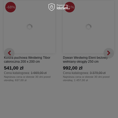
✔️Właściwości materiału:
68%
71%
Odporność na promieniowanie UV (zachowuje kolor)
Właściwości brudoodporne
Nie gniecie się (wrinkle-free)
Kołdra puchowa Westwing Tibor
Dywan Westwing Eleni beżowy
całoroczna 200 x 200 cm
wełniany okrągły 250 cm
541,00 zł
992,00 zł
Cena katalogowa:
1 669,00 zł
Cena katalogowa:
3 379,00 zł
Najniższa cena w okresie 30 dni przed
Najniższa cena w okresie 30 dni przed
obniżką:
637,00 zł
obniżką:
1 457,00 zł