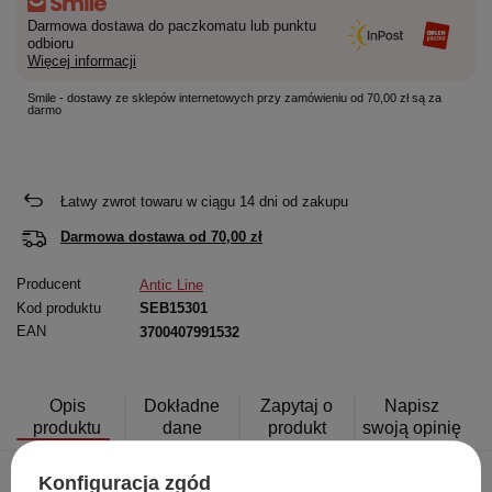
Darmowa dostawa do paczkomatu lub punktu
odbioru
Więcej informacji
Smile - dostawy ze sklepów internetowych przy zamówieniu od 70,00 zł są za
darmo
Łatwy zwrot towaru w ciągu
14
dni od zakupu
Darmowa dostawa od
70,00 zł
Producent
Antic Line
Kod produktu
SEB15301
EAN
3700407991532
Opis
Dokładne
Zapytaj o
Napisz
produktu
dane
produkt
swoją opinię
Konfiguracja zgód