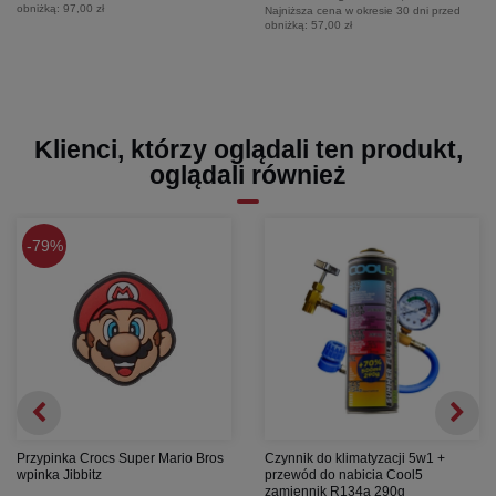
obniżką:
97,00 zł
Najniższa cena w okresie 30 dni przed
obniżką:
57,00 zł
Klienci, którzy oglądali ten produkt,
oglądali również
79%
Przypinka Crocs Super Mario Bros
Czynnik do klimatyzacji 5w1 +
wpinka Jibbitz
przewód do nabicia Cool5
zamiennik R134a 290g