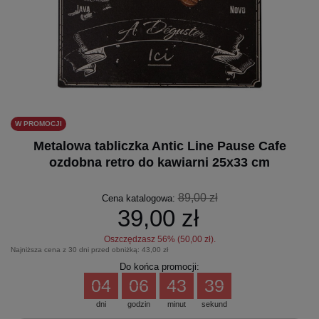
W PROMOCJI
Metalowa tabliczka Antic Line Pause Cafe
ozdobna retro do kawiarni 25x33 cm
89,00 zł
Cena katalogowa:
39,00 zł
Oszczędzasz
56
% (
50,00 zł
).
Najniższa cena z 30 dni przed obniżką:
43,00 zł
Do końca promocji:
04
06
43
39
dni
godzin
minut
sekund