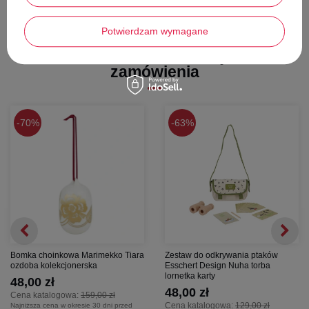
Wysokość -
33 cm
Grubość -
0,1 cm
Potwierdzam wymagane
Stwórz zestaw i dodaj do
zamówienia
70%
63%
Bomka choinkowa Marimekko Tiara
Zestaw do odkrywania ptaków
ozdoba kolekcjonerska
Esschert Design Nuha torba
lornetka karty
48,00 zł
48,00 zł
Cena katalogowa:
159,00 zł
Cena katalogowa:
129,00 zł
Najniższa cena w okresie 30 dni przed