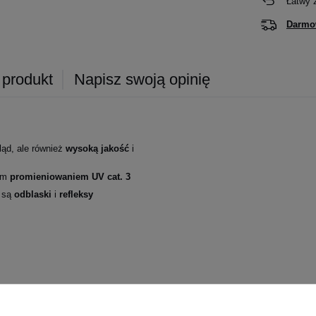
Łatwy 
Darmo
 produkt
Napisz swoją opinię
ląd, ale również
wysoką jakość
i
wym
promieniowaniem UV cat. 3
e są
odblaski
i
refleksy