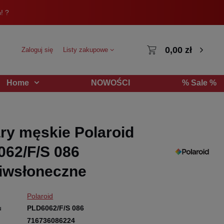
! ?
0,00 zł
Zaloguj się
Listy zakupowe
NOWOŚCI
% Sale %
Home
ry męskie Polaroid
62/F/S 086
iwsłoneczne
Polaroid
u
PLD6062/F/S 086
716736086224