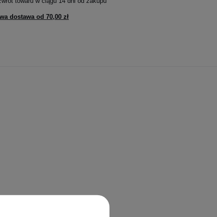
zwrot towaru w ciągu
14
dni od zakupu
wa dostawa od
70,00 zł