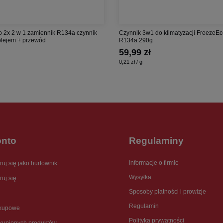
 2x 2 w 1 zamiennik R134a czynnik
Czynnik 3w1 do klimatyzacji FreezeEc
 olejem + przewód
R134a 290g
59,99 zł
0,21 zł / g
onto
Regulaminy
Informacje o firmie
ruj się jako hurtownik
Wysyłka
ruj się
Sposoby płatności i prowizje
Regulamin
akupowe
Polityka prywatności
akupionych produktów