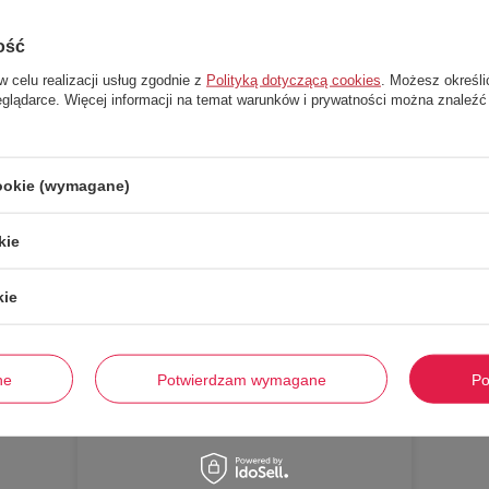
ość
w celu realizacji usług zgodnie z
Polityką dotyczącą cookies
. Możesz określi
eglądarce. Więcej informacji na temat warunków i prywatności można znaleźć
cookie (wymagane)
kie
Stwórz zestaw i dodaj do zamówienia
kie
-
58%
ne
Potwierdzam wymagane
Po