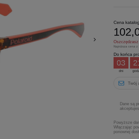
Cena katalo
102,0
Oszczędzas
Najniższa cena z
Do końca pro
03
2
dni
god
Dane są p
akceptujes
Powyższe dane
Włączając pow
ponownej dost