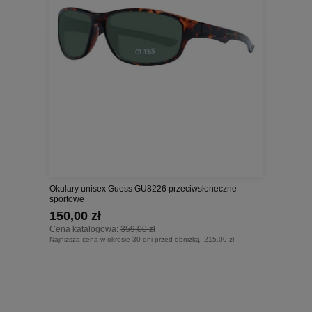
Okulary unisex Guess GU8226 przeciwsłoneczne
sportowe
150,00 zł
Cena katalogowa:
359,00 zł
Najniższa cena w okresie 30 dni przed obniżką:
215,00 zł