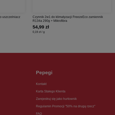
o uszczelniacz
Czynnik 2w1 do klimatyzacji FreezeEco zamiennik
R134a 290g + Mikrofibra
54,99 zł
0,19 zł / g
Pepegi
Kontakt
Karta Stałego Klienta
Zarejestruj się jako hurtownik
Regulamin Promocji "50% na drugą rzecz"
FAQ