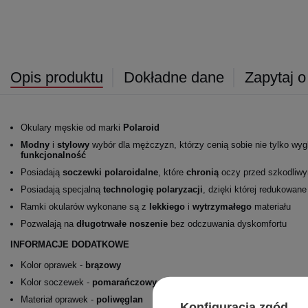
Opis produktu
Dokładne dane
Zapytaj o
Okulary męskie od marki
Polaroid
Modny
i
stylowy
wybór dla mężczyzn, którzy cenią sobie nie tylko wyg
funkcjonalność
Posiadają
soczewki polaroidalne
, które
chronią
oczy przed szkodli
Posiadają specjalną
technologię polaryzacji
, dzięki której redukowan
Ramki okularów wykonane są z
lekkiego
i
wytrzymałego
materiału
Pozwalają na
długotrwałe
noszenie
bez odczuwania dyskomfortu
INFORMACJE DODATKOWE
Kolor oprawek -
brązowy
Kolor soczewek -
pomarańczowy
Materiał oprawek -
poliwęglan
Konfiguracja zgód