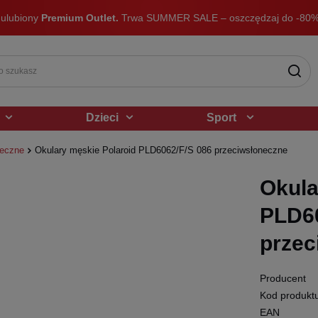
 ulubiony
Premium Outlet.
Trwa SUMMER SALE – oszczędzaj do -80%
Dzieci
Sport
neczne
Okulary męskie Polaroid PLD6062/F/S 086 przeciwsłoneczne
Okula
PLD60
przec
Producent
Kod produkt
EAN