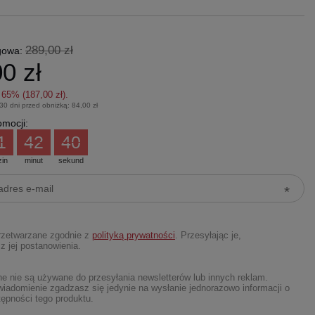
289,00 zł
gowa:
0 zł
z
65
% (
187,00 zł
).
 30 dni przed obniżką:
84,00 zł
mocji:
1
42
39
zin
minut
sekund
rzetwarzane zgodnie z
polityką prywatności
. Przesyłając je,
z jej postanowienia.
 nie są używane do przesyłania newsletterów lub innych reklam.
iadomienie zgadzasz się jedynie na wysłanie jednorazowo informacji o
ępności tego produktu.