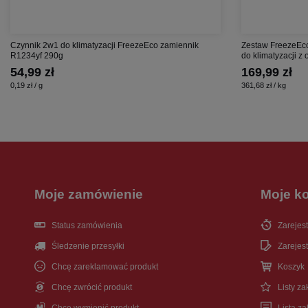
Czynnik 2w1 do klimatyzacji FreezeEco zamiennik
Zestaw FreezeEco
R1234yf 290g
do klimatyzacji z
54,99 zł
169,99 zł
0,19 zł / g
361,68 zł / kg
Moje zamówienie
Moje k
Status zamówienia
Zarejest
Śledzenie przesyłki
Zarejest
Chcę zareklamować produkt
Koszyk
Chcę zwrócić produkt
Listy z
Chcę wymienić produkt
Lista z