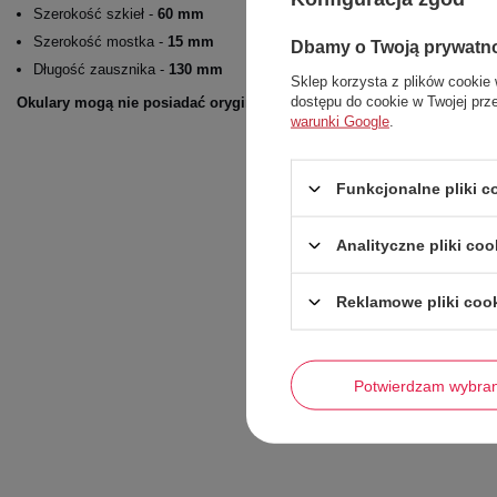
Szerokość szkieł -
60 mm
Szerokość mostka -
15 mm
Dbamy o Twoją prywatn
Długość zausznika -
130 mm
Sklep korzysta z plików cookie 
dostępu do cookie w Twojej prz
Okulary mogą nie posiadać oryginalnego etui!!!
warunki Google
.
Funkcjonalne pliki 
Analityczne pliki coo
Reklamowe pliki coo
Potwierdzam wybra