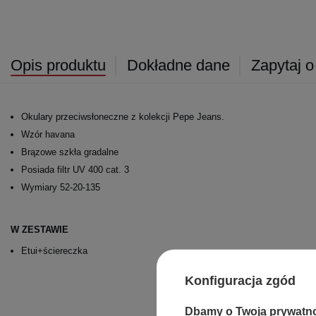
Opis produktu
Dokładne dane
Zapytaj o
Okulary przeciwsłoneczne z kolekcji Pepe Jeans.
Wzór havana
Brązowe szkła gradalne
Posiada filtr UV 400 cat. 3
Wymiary 52-20-135
W ZESTAWIE
Etui+ściereczka
Konfiguracja zgód
Dbamy o Twoją prywatn