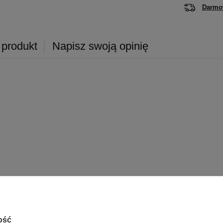
Darmo
 produkt
Napisz swoją opinię
ość