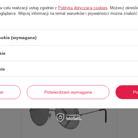
w celu realizacji usług zgodnie z
Polityką dotyczącą cookies
. Możesz określi
eglądarce. Więcej informacji na temat warunków i prywatności można znaleźć
Stwórz zestaw i dodaj do zamówienia
cookie (wymagane)
kie
-
60%
kie
ne
Potwierdzam wymagane
Po