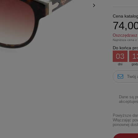
Cena katalo
74,00
Oszczędzas
Najniższa cena z
Do końca pro
03
1
dni
god
Dane są p
akceptujes
Powyższe dane
Włączając pow
ponownej dost