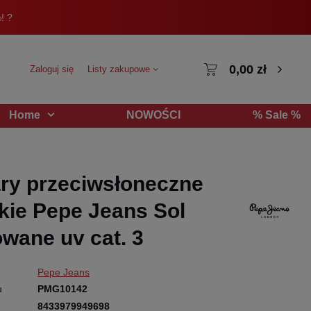
! ?
0,00 zł
Zaloguj się
Listy zakupowe
NOWOŚCI
% Sale %
Home
ry przeciwsłoneczne
ie Pepe Jeans Sol
owane uv cat. 3
Pepe Jeans
u
PMG10142
8433979949698