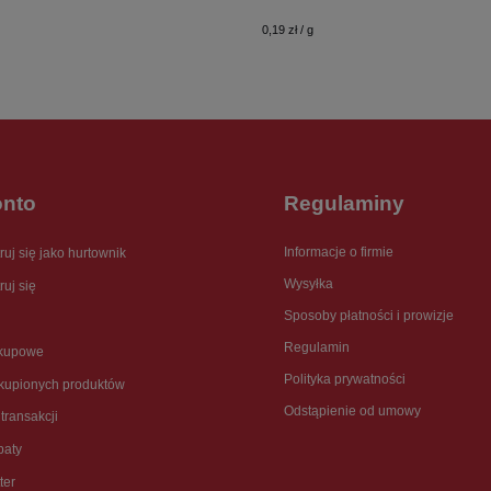
0,19 zł / g
onto
Regulaminy
Informacje o firmie
ruj się jako hurtownik
Wysyłka
ruj się
Sposoby płatności i prowizje
Regulamin
akupowe
Polityka prywatności
akupionych produktów
Odstąpienie od umowy
 transakcji
baty
ter