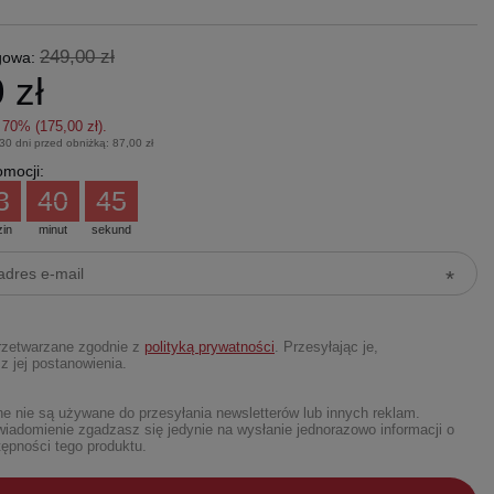
249,00 zł
gowa:
 zł
z
70
% (
175,00 zł
).
 30 dni przed obniżką:
87,00 zł
mocji:
3
40
44
zin
minut
sekund
rzetwarzane zgodnie z
polityką prywatności
. Przesyłając je,
z jej postanowienia.
 nie są używane do przesyłania newsletterów lub innych reklam.
iadomienie zgadzasz się jedynie na wysłanie jednorazowo informacji o
ępności tego produktu.