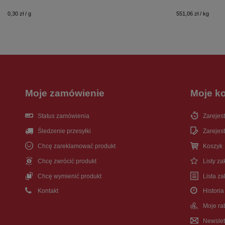
0,30 zł / g
551,06 zł / kg
Moje zamówienie
Moje k
Status zamówienia
Zarejest
Śledzenie przesyłki
Zarejest
Chcę zareklamować produkt
Koszyk
Chcę zwrócić produkt
Listy z
Chcę wymienić produkt
Lista z
Kontakt
Historia
Moje ra
Newslet