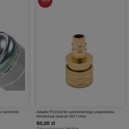
-
49%
co zamiennik
Adapter R1234yf do samodzielnego uzupełnienia
klimatyzacji (auta po 2017 roku)
50,00 zł
Cena katalogowa:
98,75 zł