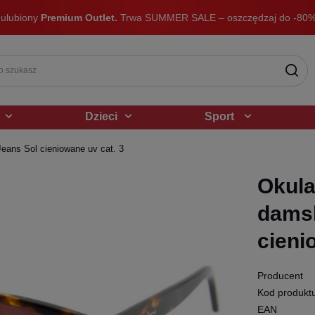
 ulubiony
Premium Outlet.
Trwa SUMMER SALE – oszczędzaj do -80%
Dzieci
Sport
eans Sol cieniowane uv cat. 3
Okula
damsk
cieni
Producent
Kod produkt
EAN