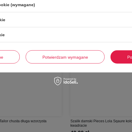
cookie (wymagane)
-
63%
kie
kie
ne
Potwierdzam wymagane
Po
ailor chusta długa wzorzysta
Szalik damski Pieces Lola Sqaure kol
kwadracie