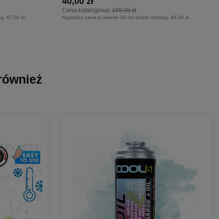
40,00 zł
Cena katalogowa:
109,00 zł
ką:
47,00 zł
Najniższa cena w okresie 30 dni przed obniżką:
45,00 zł
 również