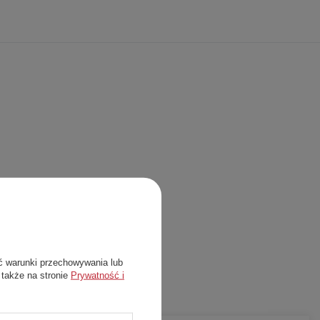
ć warunki przechowywania lub
 także na stronie
Prywatność i