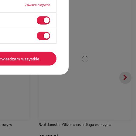
Zawsze aktywne
-
63%
twierdzam wszystkie
orowy w
Szal damski s.Oliver chusta długa wzorzysta