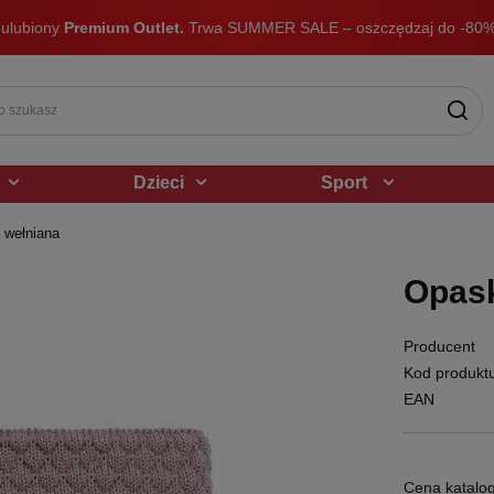
 ulubiony
Premium Outlet.
Trwa SUMMER SALE – oszczędzaj do -80%
Dzieci
Sport
 wełniana
Opask
Producent
Kod produkt
EAN
Cena katalo