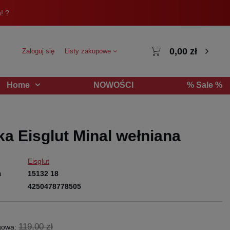
! ?
0,00 zł
Zaloguj się
Listy zakupowe
NOWOŚCI
% Sale %
Home
a Eisglut Minal wełniana
Eisglut
u
15132 18
4250478778505
119,00 zł
gowa: