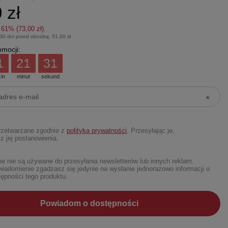
 zł
z
61
% (
73,00 zł
).
 30 dni przed obniżką:
51,00 zł
mocji:
1
21
29
in
minut
sekund
rzetwarzane zgodnie z
polityką prywatności
. Przesyłając je,
z jej postanowienia.
 nie są używane do przesyłania newsletterów lub innych reklam.
iadomienie zgadzasz się jedynie na wysłanie jednorazowo informacji o
ępności tego produktu.
Powiadom o dostępności