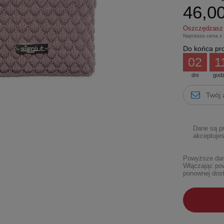
46,00
Oszczędzas
Najniższa cena z
Do końca pro
02
1
dni
godz
Dane są p
akceptujes
Powyższe dane
Włączając pow
ponownej dost