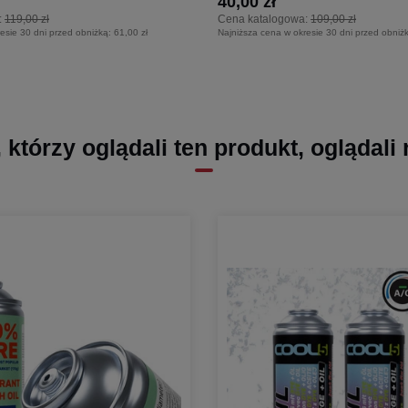
40,00 zł
:
119,00 zł
Cena katalogowa:
109,00 zł
esie 30 dni przed obniżką:
61,00 zł
Najniższa cena w okresie 30 dni przed obniż
, którzy oglądali ten produkt, oglądali