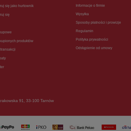
Informacje o firmie
ruj się jako hurtownik
Wysyłka
ruj się
Sposoby płatności i prowizje
Regulamin
akupowe
Polityka prywatności
akupionych produktów
Odstąpienie od umowy
 transakcji
baty
ter
rakowska 91
,
33-100
Tarnów