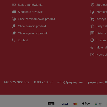
Status zamówienia
Zarejest
Śledzenie przesyłki
Zarejest
Chcę zareklamować produkt
Koszyk
Chcę zwrócić produkt
Listy z
Chcę wymienić produkt
Lista z
Kontakt
Historia
Moje ra
Newslet
+48 575 922 902
8:00 - 19:00
info@pepegi.eu
pepegi.eu
,
K