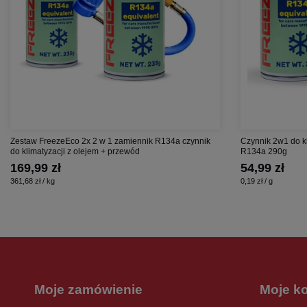
Zestaw FreezeEco 2x 2 w 1 zamiennik R134a czynnik
Czynnik 2w1 do k
do klimatyzacji z olejem + przewód
R134a 290g
169,99 zł
54,99 zł
361,68 zł / kg
0,19 zł / g
Moje zamówienie
Moje k