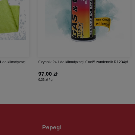
1 do klimatyzacji
Czynnik 2w1 do klimatyzacji Cool5 zamiennik R1234yf
97,00 zł
0,33 zł / g
Pepegi