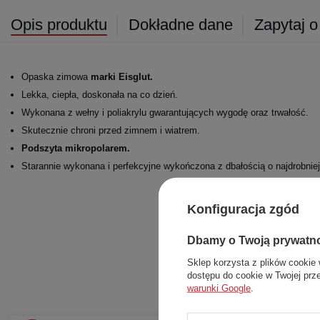
Opis produktu
Dokładne dane
Zapytaj o
Opaska zimowa
marki Eisglut.
Lekka, ciepła, doskonała na co dzień.
Wykonana z wełny i poliakrylu gwarantujących wygodę oraz trwałość.
Skutecznie chroni przed zimnem i wiatrem.
Podszyta mikropolarem.
Starannie wykonana i perfekcyjne wykończona z dbałością o najdrobnie
Konfiguracja zgód
Dbamy o Twoją prywatn
Sklep korzysta z plików cookie 
dostępu do cookie w Twojej prz
warunki Google
.