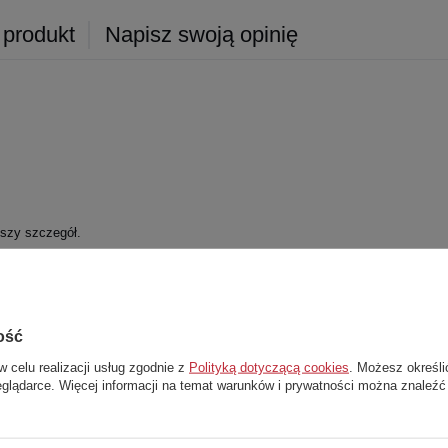
 produkt
Napisz swoją opinię
jszy szczegół.
ość
Stwórz zestaw i dodaj do zamówienia
w celu realizacji usług zgodnie z
Polityką dotyczącą cookies
. Możesz określi
eglądarce. Więcej informacji na temat warunków i prywatności można znaleźć