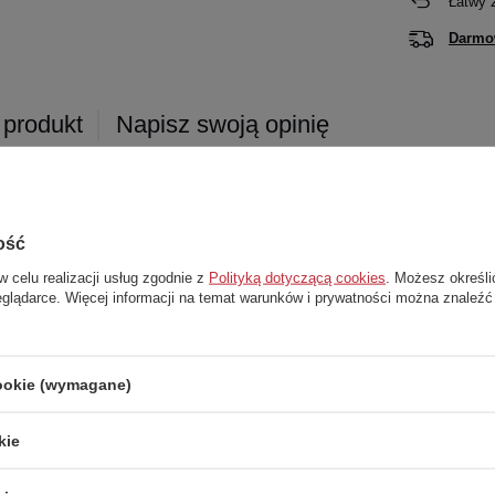
Łatwy 
Darmo
 produkt
Napisz swoją opinię
NEWSLE
ość
ch
UEFA Champions League
.
olorystyką na białym tle. Idealna
ODBIERZ DODATKOWY
RABAT 1
w celu realizacji usług zgodnie z
Polityką dotyczącą cookies
. Możesz określi
rzów.
eglądarce. Więcej informacji na temat warunków i prywatności można znaleźć
ZAMÓWIENIE
cookie (wymagane)
rzów.
ngów i gry rekreacyjnej.
ZAPISZ SIĘ
kie
a.
* Klikająć „Zapisz się” akceptujesz naszą polit
Butylowy pęcherz pozwala na dłużej