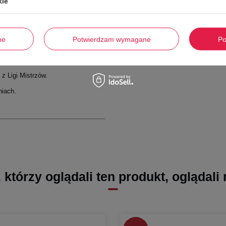
kie
się wypisać z newslettera
kl
ne
Potwierdzam wymagane
Po
 Ligi Mistrzów.
niach.
, którzy oglądali ten produkt, oglądali