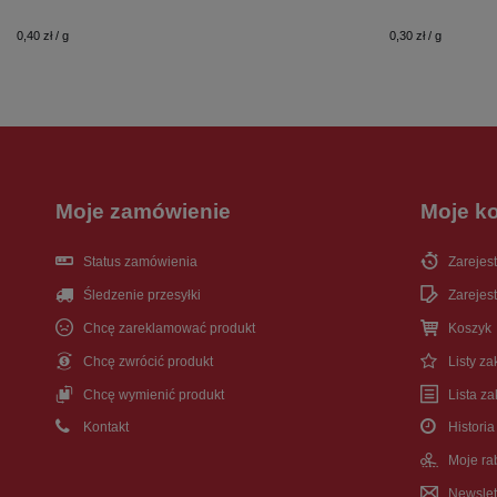
0,40 zł / g
0,30 zł / g
Moje zamówienie
Moje k
Status zamówienia
Zarejest
Śledzenie przesyłki
Zarejest
Chcę zareklamować produkt
Koszyk
Chcę zwrócić produkt
Listy z
Chcę wymienić produkt
Lista z
Kontakt
Historia
Moje ra
Newslet