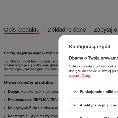
Opis produktu
Dokładne dane
Zapytaj o
Konfiguracja zgód
Poczuj się jak na największych stadionach Europy!
Dbamy o Twoją prywatn
Ta piłka to model
treningowej repliki
słynnej piłki używanej w rozgrywka
Charakteryzuje się kultowym,
gwiazdowym wzorem
i żywą,
limonkową
k
Sklep korzysta z plików cookie 
do treningów, rekreacyjnej gry oraz jako gadżet dla każdego fana Ligi Mist
dostępu do cookie w Twojej prz
warunki Google
.
Główne cechy produktu:
Funkcjonalne pliki 
Design:
Kultowy wzór z gwiazdami, inspirowany oficjalną piłką Ligi Mist
Przeznaczenie:
REPLICA TRAINING
– doskonała do codziennych treni
Analityczne pliki coo
Kolorystyka:
Biało-limonkowo-czarna – nowoczesna i świetnie widoczn
Konstrukcja:
Szyta maszynowo dla trwałego kształtu i wytrzymałości. 