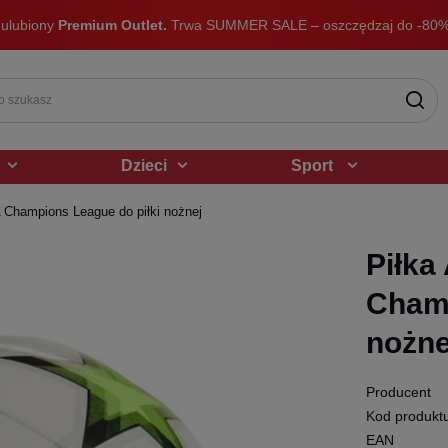
 ulubiony
Premium Outlet.
Trwa SUMMER SALE – oszczędzaj do -80%
Dzieci
Sport
 Champions League do piłki nożnej
Piłka
Champ
nożne
Producent
Kod produkt
EAN