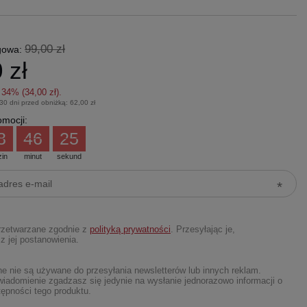
99,00 zł
gowa:
 zł
z
34
% (
34,00 zł
).
 30 dni przed obniżką:
62,00 zł
mocji:
8
46
25
zin
minut
sekund
rzetwarzane zgodnie z
polityką prywatności
. Przesyłając je,
z jej postanowienia.
 nie są używane do przesyłania newsletterów lub innych reklam.
iadomienie zgadzasz się jedynie na wysłanie jednorazowo informacji o
ępności tego produktu.