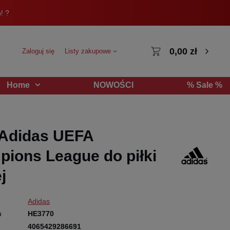
! ?
0,00 zł
Zaloguj się
Listy zakupowe
NOWOŚCI
% Sale %
Home
 Adidas UEFA
ions League do piłki
j
Adidas
u
HE3770
4065429286691