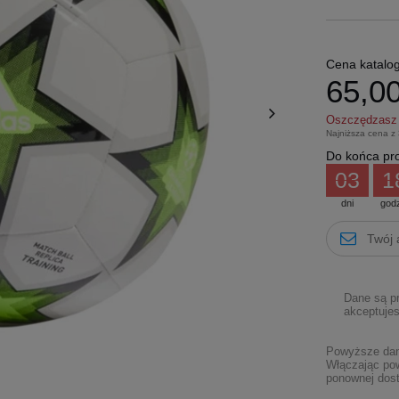
Cena katalo
65,00
Oszczędzas
Najniższa cena z
Do końca pro
03
1
dni
god
Dane są p
akceptujes
Powyższe dane
Włączając pow
ponownej dost