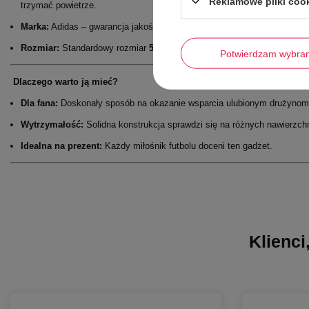
Reklamowe pliki coo
trzymać powietrze.
Marka:
Adidas – gwarancja jakości i niezawodności.
Rozmiar:
Standardowy rozmiar
5
Potwierdzam wybra
Dlaczego warto ją mieć?
Dla fana:
Doskonały sposób na okazanie wsparcia ulubionym drużynom z
Wytrzymałość:
Solidna konstrukcja sprawdzi się na różnych nawierzch
Idealna na prezent:
Każdy miłośnik futbolu doceni ten gadżet.
Klienci