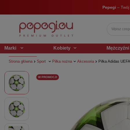
Pepegi
– Twój
Marki
Kobiety
Mężczyźni
Strona główna
Sport
Piłka nożna
Akcesoria
Piłka Adidas UEFA
W PROMOCJI