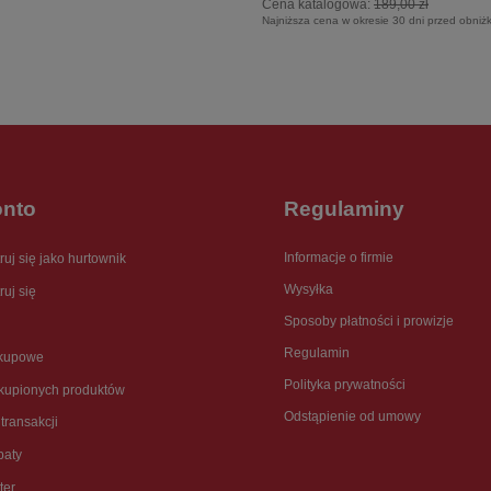
Cena katalogowa:
189,00 zł
Najniższa cena w okresie 30 dni przed obniż
onto
Regulaminy
Informacje o firmie
ruj się jako hurtownik
Wysyłka
ruj się
Sposoby płatności i prowizje
Regulamin
akupowe
Polityka prywatności
akupionych produktów
Odstąpienie od umowy
 transakcji
baty
ter