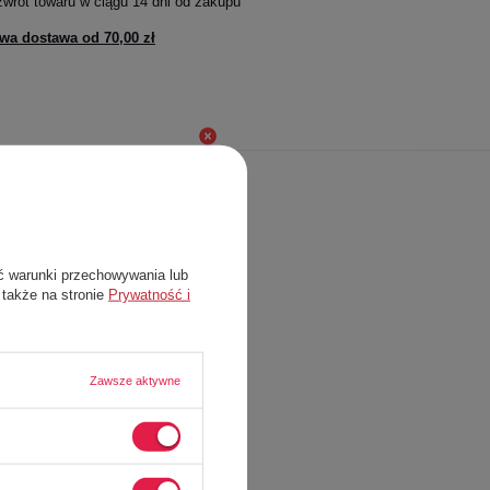
zwrot towaru w ciągu
14
dni od zakupu
wa dostawa od
70,00 zł
TTER
0 %
NA PIERWSZE
ć warunki przechowywania lub
 także na stronie
Prywatność i
Zawsze aktywne
ykę prywatność. Jeżeli chcesz