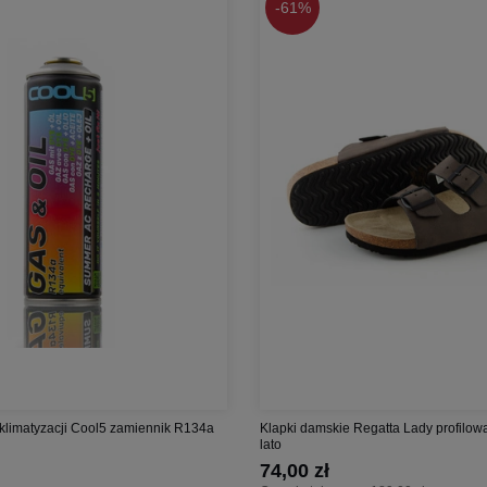
-
61%
 klimatyzacji Cool5 zamiennik R134a
Klapki damskie Regatta Lady profilo
lato
74,00 zł