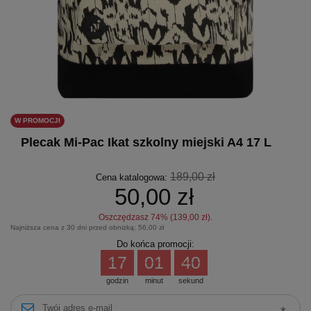
W PROMOCJI
Plecak Mi-Pac Ikat szkolny miejski A4 17 L
189,00 zł
Cena katalogowa:
50,00 zł
Oszczędzasz
74
% (
139,00 zł
).
Najniższa cena z 30 dni przed obniżką:
56,00 zł
Do końca promocji:
17
01
40
godzin
minut
sekund