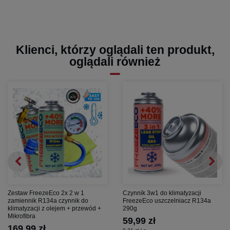
Klienci, którzy oglądali ten produkt,
oglądali również
Zestaw FreezeEco 2x 2 w 1
Czynnik 3w1 do klimatyzacji
zamiennik R134a czynnik do
FreezeEco uszczelniacz R134a
klimatyzacji z olejem + przewód +
290g
Mikrofibra
59,99 zł
169,99 zł