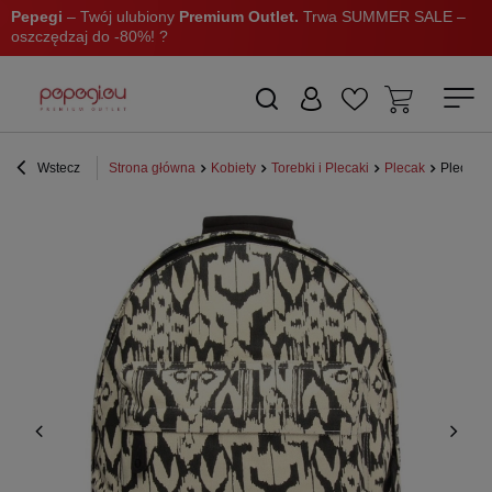
Pepegi
– Twój ulubiony
Premium Outlet.
Trwa SUMMER SALE –
oszczędzaj do -80%! ?
Wstecz
Strona główna
Kobiety
Torebki i Plecaki
Plecak
Plecak M