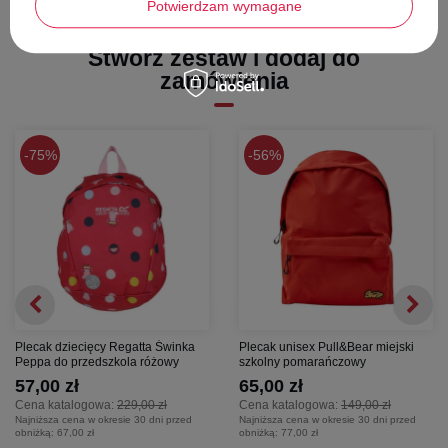
Potwierdzam wymagane
Stwórz zestaw i dodaj do
zamówienia
75%
56%
Plecak dziecięcy Regatta Świnka
Plecak unisex Pull&Bear miejski
Peppa do przedszkola różowy
szkolny pomarańczowy
57,00 zł
65,00 zł
Cena katalogowa:
229,00 zł
Cena katalogowa:
149,00 zł
Najniższa cena w okresie 30 dni przed
Najniższa cena w okresie 30 dni przed
obniżką:
67,00 zł
obniżką:
77,00 zł