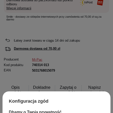
Darmowa dostawa do paczkomatu lub punktu
odbioru
Więcej informacji
Smile - dostawy ze sklepów internetowych przy zamówieniu od 70,00 zł są za
darmo
Łatwy zwrot towaru w ciągu
14
dni od zakupu
Darmowa dostawa od
70,00 zł
Producent
Mi-Pac
Kod produktu
740314 013
EAN
5031768015079
Opis
Dokładne
Zapytaj o
Napisz
produktu
dane
produkt
swoją opinię
Konfiguracja zgód
Dbamy o Twoją prywatność