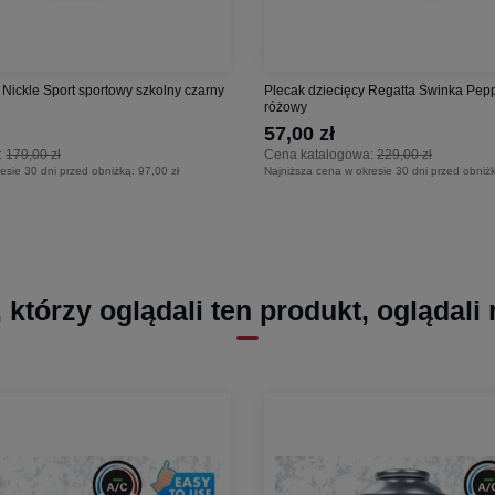
Nickle Sport sportowy szkolny czarny
Plecak dziecięcy Regatta Świnka Pep
różowy
57,00 zł
:
179,00 zł
Cena katalogowa:
229,00 zł
esie 30 dni przed obniżką:
97,00 zł
Najniższa cena w okresie 30 dni przed obniż
, którzy oglądali ten produkt, oglądali