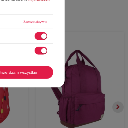
Zawsze aktywne
-
58%
twierdzam wszystkie