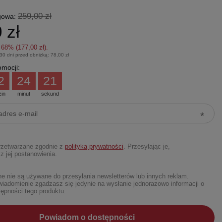
259,00 zł
gowa:
 zł
z
68
% (
177,00 zł
).
 30 dni przed obniżką:
78,00 zł
mocji:
2
24
20
zin
minut
sekund
rzetwarzane zgodnie z
polityką prywatności
. Przesyłając je,
z jej postanowienia.
 nie są używane do przesyłania newsletterów lub innych reklam.
iadomienie zgadzasz się jedynie na wysłanie jednorazowo informacji o
ępności tego produktu.
Powiadom o dostępności