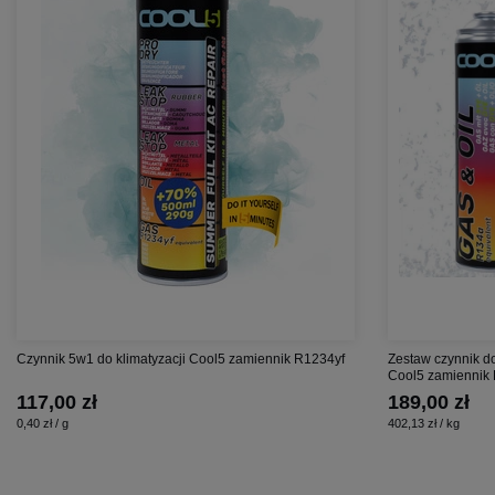
Czynnik 5w1 do klimatyzacji Cool5 zamiennik R1234yf
Zestaw czynnik do
Cool5 zamiennik 
117,00 zł
189,00 zł
0,40 zł / g
402,13 zł / kg