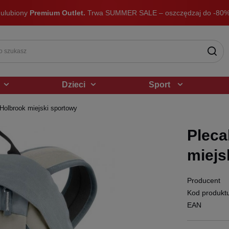
 ulubiony
Premium Outlet.
Trwa SUMMER SALE – oszczędzaj do -80%
Dzieci
Sport
Holbrook miejski sportowy
Pleca
miejs
Producent
Kod produkt
EAN