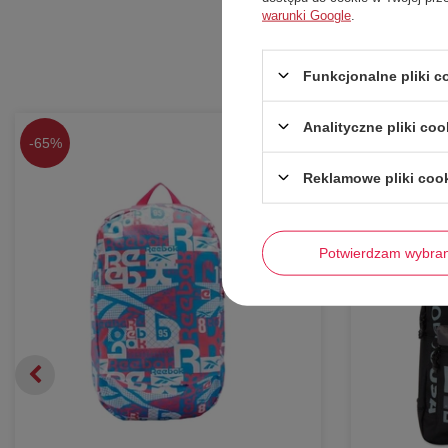
warunki Google
.
Funkcjonalne pliki 
Analityczne pliki coo
-
65%
-
54%
Reklamowe pliki coo
Potwierdzam wybra