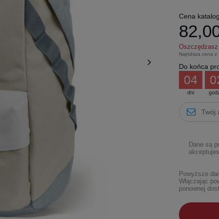
Cena katalo
82,00
Oszczędzas
Najniższa cena z
Do końca pro
04
0
dni
god
Dane są p
akceptujes
Powyższe dane
Włączając pow
ponownej dost