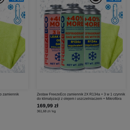
co zamiennik
Zestaw FreezeEco zamiennik 2X R134a + 3 w 1 czynnik
do klimatyzacji z olejem i uszczelniaczem + Mikrofibra
169,99 zł
361,68 zł / kg