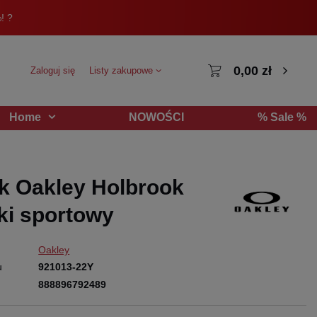
! ?
0,00 zł
Zaloguj się
Listy zakupowe
NOWOŚCI
% Sale %
Home
k Oakley Holbrook
ki sportowy
Oakley
u
921013-22Y
888896792489