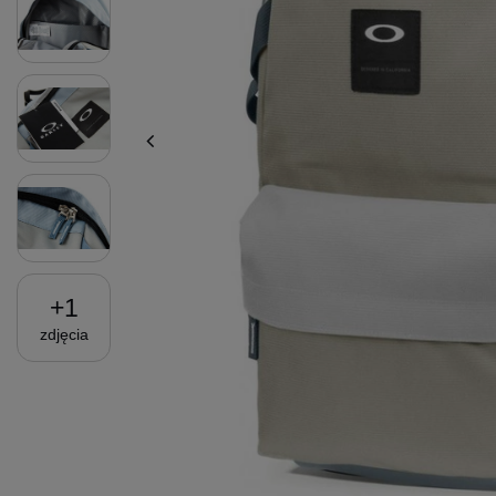
+
1
zdjęcia