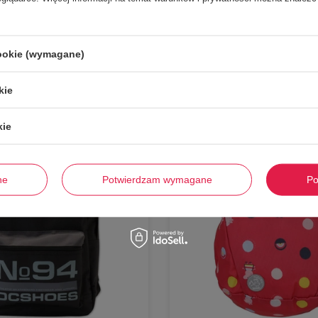
Stwórz zestaw i dodaj do zamówienia
cookie (wymagane)
kie
-
75%
kie
ne
Potwierdzam wymagane
Po