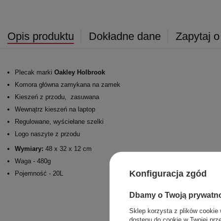
Opis produktu
Dokładne dane
Zapytaj o
Plecak marki
Oakley Holbrook
Komora główna zamykana na zamek
Kieszeń z przodu, zasuwana
Wewnątrz kieszeń na laptop
Regulowane, wyściełane szelki
Logo naszyte z przodu
Wymiary:
48 x 32 x 12 cm
Waga - 480g
Konfiguracja zgód
Pojemność - 20L
Dbamy o Twoją prywatn
Sklep korzysta z plików cookie 
dostępu do cookie w Twojej prz