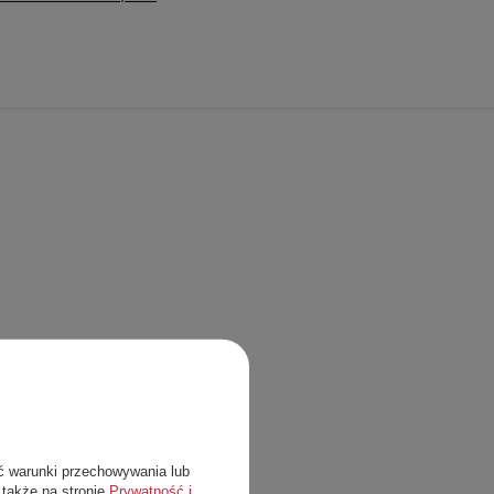
ć warunki przechowywania lub
 także na stronie
Prywatność i