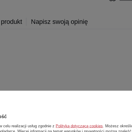
 produkt
Napisz swoją opinię
ość
w celu realizacji usług zgodnie z
Polityką dotyczącą cookies
. Możesz określi
eglądarce. Więcej informacji na temat warunków i prywatności można znaleźć