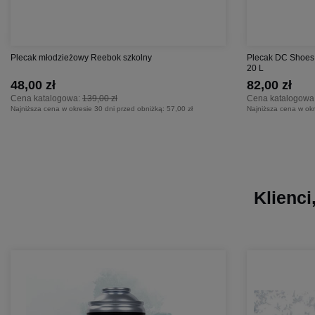
Plecak młodzieżowy Reebok szkolny
Plecak DC Shoes 
20 L
48,00 zł
82,00 zł
Cena katalogowa:
139,00 zł
Cena katalogowa
Najniższa cena w okresie 30 dni przed obniżką:
57,00 zł
Najniższa cena w okr
Klienci