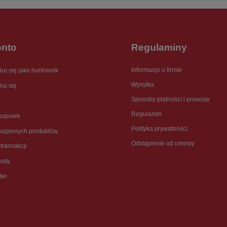
onto
Regulaminy
Informacje o firmie
ruj się jako hurtownik
Wysyłka
ruj się
Sposoby płatności i prowizje
Regulamin
akupowe
Polityka prywatności
akupionych produktów
Odstąpienie od umowy
 transakcji
baty
ter