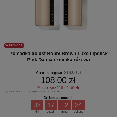
W PROMOCJI
Pomadka do ust Bobbi Brown Luxe Lipstick
Pink Dahlia szminka różowa
219,00 zł
Cena katalogowa:
108,00 zł
Oszczędzasz
51
% (
111,00 zł
).
Najniższa cena z 30 dni przed obniżką:
121,00 zł
Do końca promocji:
02
17
12
24
dni
godzin
minut
sekund