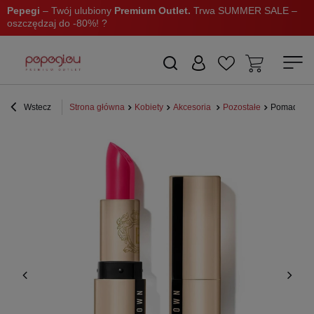
Pepegi
– Twój ulubiony
Premium Outlet.
Trwa SUMMER SALE –
oszczędzaj do -80%! ?
Wstecz
Strona główna
Kobiety
Akcesoria
Pozostałe
Pomadka do