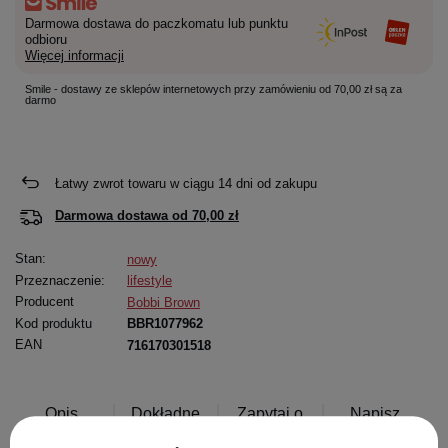
Darmowa dostawa do paczkomatu lub punktu
odbioru
Więcej informacji
Smile - dostawy ze sklepów internetowych przy zamówieniu od 70,00 zł są za
darmo
Łatwy zwrot towaru w ciągu
14
dni od zakupu
Darmowa dostawa od
70,00 zł
Stan:
nowy
Przeznaczenie:
lifestyle
Producent
Bobbi Brown
Kod produktu
BBR1077962
EAN
716170301518
Opis
Dokładne
Zapytaj o
Napisz
produktu
dane
produkt
swoją opinię