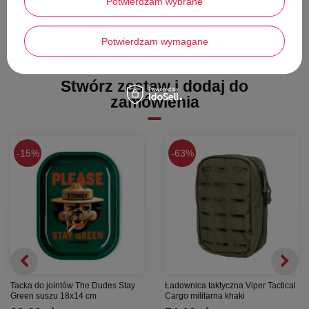
Potwierdzam wybrane
Zwrot możliwy w przypadku braku śladów użytkowania!
Potwierdzam wymagane
Stwórz zestaw i dodaj do
zamówienia
15%
63%
Tacka do jointów The Dudes Stay
Ładownica taktyczna Viper Tactical
Green suszu 18x14 cm
Cargo militarna khaki