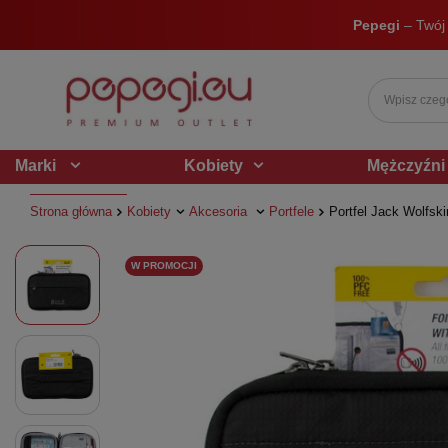
Pepegi
– Twój
Marki
Kobiety
Mężczyźni
Strona główna
Kobiety
Akcesoria
Portfele
Portfel Jack Wolfsk
W PROMOCJI