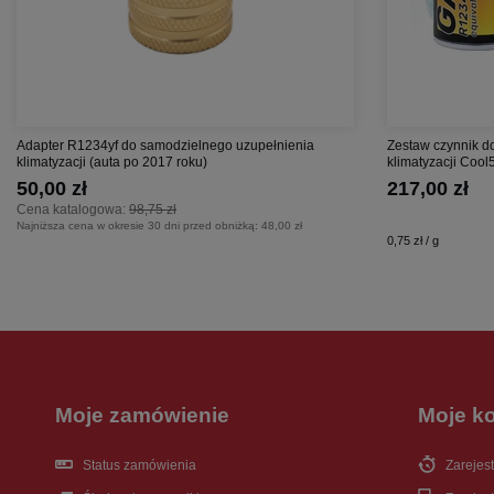
Adapter R1234yf do samodzielnego uzupełnienia
Zestaw czynnik do
klimatyzacji (auta po 2017 roku)
klimatyzacji Coo
50,00 zł
217,00 zł
Cena katalogowa:
98,75 zł
Najniższa cena w okresie 30 dni przed obniżką:
48,00 zł
0,75 zł / g
Moje zamówienie
Moje k
Status zamówienia
Zarejest