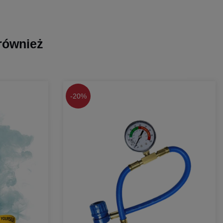
 również
-
20%