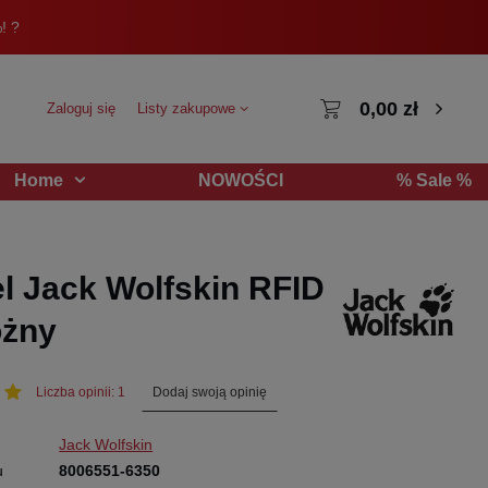
! ?
0,00 zł
Zaloguj się
Listy zakupowe
NOWOŚCI
% Sale %
Home
el Jack Wolfskin RFID
óżny
Dodaj swoją opinię
Liczba opinii: 1
Jack Wolfskin
u
8006551-6350