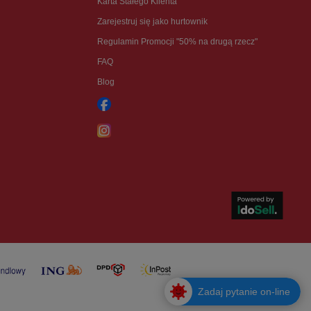
Karta Stałego Klienta
Zarejestruj się jako hurtownik
Regulamin Promocji "50% na drugą rzecz"
FAQ
Blog
Zadaj pytanie on-line