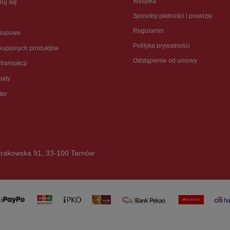
Wysyłka
ruj się
Sposoby płatności i prowizje
Regulamin
akupowe
Polityka prywatności
akupionych produktów
Odstąpienie od umowy
 transakcji
baty
ter
rakowska 91
,
33-100
Tarnów