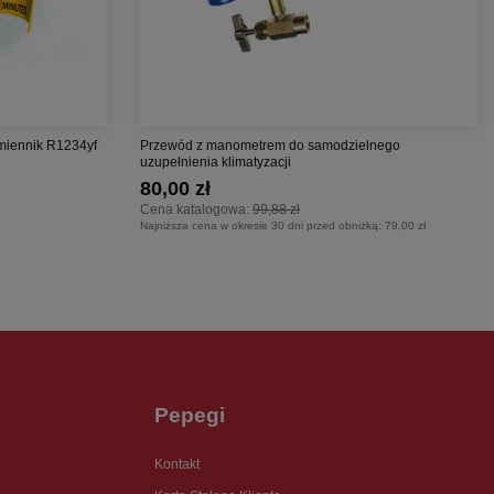
amiennik R1234yf
Przewód z manometrem do samodzielnego
uzupełnienia klimatyzacji
80,00 zł
Cena katalogowa:
99,88 zł
Najniższa cena w okresie 30 dni przed obniżką:
79,00 zł
Pepegi
Kontakt