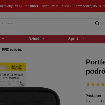
 ulubiony
Premium Outlet.
Trwa SUMMER SALE – oszczędzaj do -80%
Dzieci
Sport
in RFID podróżny
Portf
podr
Producent
Kod produkt