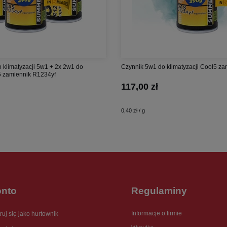
 klimatyzacji 5w1 + 2x 2w1 do
Czynnik 5w1 do klimatyzacji Cool5 z
l5 zamiennik R1234yf
117,00 zł
0,40 zł / g
onto
Regulaminy
Informacje o firmie
ruj się jako hurtownik