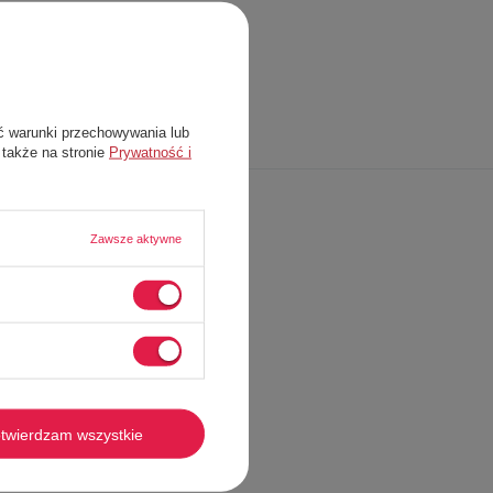
zwrot towaru w ciągu
14
dni od zakupu
wa dostawa od
70,00 zł
ć warunki przechowywania lub
 także na stronie
Prywatność i
Zawsze aktywne
twierdzam wszystkie