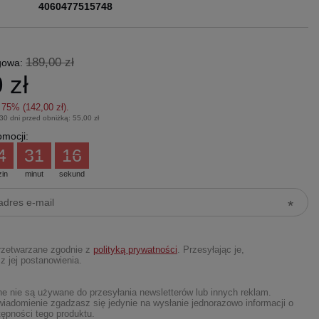
4060477515748
189,00 zł
gowa:
 zł
z
75
% (
142,00 zł
).
 30 dni przed obniżką:
55,00 zł
mocji:
4
31
16
zin
minut
sekund
rzetwarzane zgodnie z
polityką prywatności
. Przesyłając je,
z jej postanowienia.
 nie są używane do przesyłania newsletterów lub innych reklam.
iadomienie zgadzasz się jedynie na wysłanie jednorazowo informacji o
ępności tego produktu.