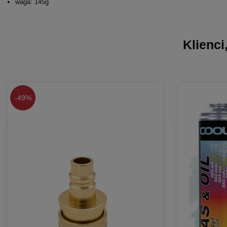
waga: 145g
Klienci
-
49%