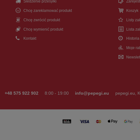
Śledzenie przesyłki
Zarejest
Chcę zareklamować produkt
Koszyk
Chcę zwrócić produkt
Listy z
Chcę wymienić produkt
Lista z
Kontakt
Historia
Moje ra
Newslet
+48 575 922 902
8:00 - 19:00
info@pepegi.eu
pepegi.eu
,
K