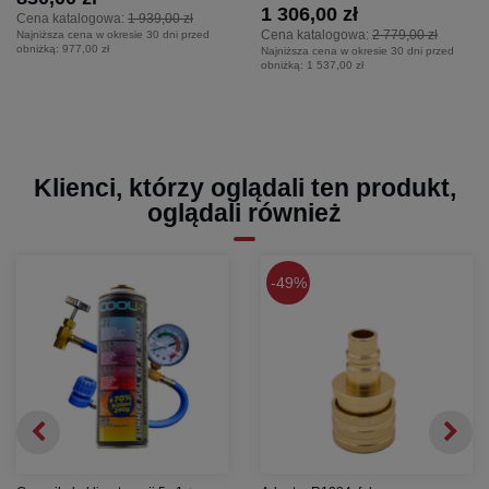
1 306,00 zł
Podręcznik użytkownika
Cena katalogowa:
1 939,00 zł
Cena katalogowa:
2 779,00 zł
Najniższa cena w okresie 30 dni przed
Kabel zasilający
obniżką:
977,00 zł
Najniższa cena w okresie 30 dni przed
obniżką:
1 537,00 zł
Samsung The Freestyle to wolność oglądania, która podąża za
Tobą.
Klienci, którzy oglądali ten produkt,
oglądali również
49%