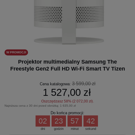
W PROMOCJI
Projektor multimedialny Samsung The
Freestyle Gen2 Full HD Wi-Fi Smart TV Tizen
3 599,00 zł
Cena katalogowa:
1 527,00 zł
Oszczędzasz
58
% (
2 072,00 zł
).
Najniższa cena z 30 dni przed obniżką:
1 635,00 zł
Do końca promocji:
02
23
57
42
dni
godzin
minut
sekund