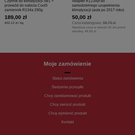
Czynnik do klimatyzacji 5w1 +
Adapter R1234yf do
przewód do nabicia Cool5
samodzielnego uzupełnienia
zamiennik R134a 290g
klimatyzacji (auta po 2017 roku)
189,00 zł
50,00 zł
Cena katalogowa:
98,75 zł
402,13 zł / kg
Najniższa cena w okresie 30 dni przed
obniżką:
48,00 zł
Moje zamówienie
Status zamówienia
Śledzenie przesyłki
Chcę zareklamować produkt
Chcę zwrócić produkt
Chcę wymienić produkt
Kontakt