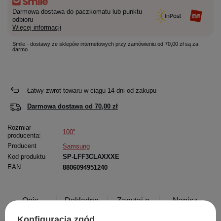
Darmowa dostawa do paczkomatu lub punktu
odbioru
Więcej informacji
Smile - dostawy ze sklepów internetowych przy zamówieniu od 70,00 zł są za
darmo
Łatwy zwrot towaru w ciągu
14
dni od zakupu
Darmowa dostawa od
70,00 zł
Rozmiar
100"
producenta:
Producent
Samsung
Kod produktu
SP-LFF3CLAXXXE
EAN
8806094951240
Opis
Dokładne
Zapytaj o
Napisz
produktu
dane
produkt
swoją opinię
Konfiguracja zgód