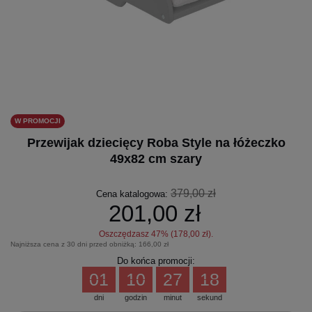
W PROMOCJI
Przewijak dziecięcy Roba Style na łóżeczko
49x82 cm szary
379,00 zł
Cena katalogowa:
201,00 zł
Oszczędzasz
47
% (
178,00 zł
).
Najniższa cena z 30 dni przed obniżką:
166,00 zł
Do końca promocji:
01
10
27
17
dni
godzin
minut
sekund