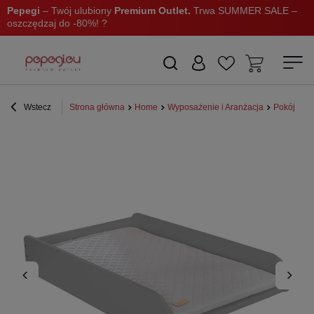
Pepegi
– Twój ulubiony
Premium Outlet.
Trwa SUMMER SALE –
oszczędzaj do -80%! ?
Wstecz
Strona główna
Home
Wyposażenie i Aranżacja
Pokój dzi