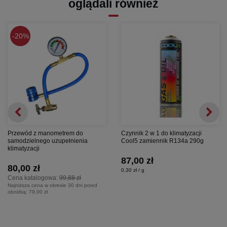
oglądali również
20%
Przewód z manometrem do
Czynnik 2 w 1 do klimatyzacji
samodzielnego uzupełnienia
Cool5 zamiennik R134a 290g
klimatyzacji
87,00 zł
80,00 zł
0,30 zł / g
Cena katalogowa:
99,88 zł
Najniższa cena w okresie 30 dni przed
obniżką:
79,00 zł