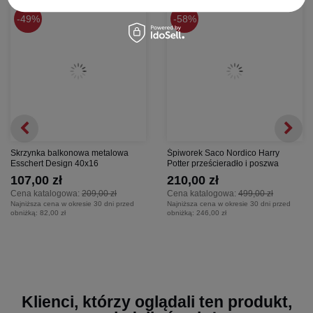
49%
58%
Skrzynka balkonowa metalowa
Śpiworek Saco Nordico Harry
Esschert Design 40x16
Potter prześcieradło i poszwa
107,00 zł
210,00 zł
Cena katalogowa:
209,00 zł
Cena katalogowa:
499,00 zł
Najniższa cena w okresie 30 dni przed
Najniższa cena w okresie 30 dni przed
obniżką:
82,00 zł
obniżką:
246,00 zł
Klienci, którzy oglądali ten produkt,